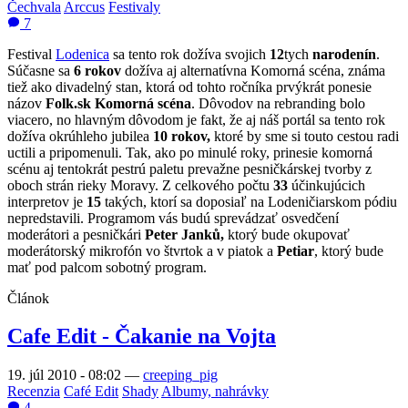
Čechvala
Arccus
Festivaly
7
Festival
Lodenica
sa tento rok dožíva svojich
12
tych
narodenín
.
Súčasne sa
6 rokov
dožíva aj alternatívna Komorná scéna, známa
tiež ako divadelný stan, ktorá od tohto ročníka prvýkrát ponesie
názov
Folk.sk Komorná scéna
. Dôvodov na rebranding bolo
viacero, no hlavným dôvodom je fakt, že aj náš portál sa tento rok
dožíva okrúhleho jubilea
10 rokov,
ktoré by sme si touto cestou radi
uctili a pripomenuli. Tak, ako po minulé roky, prinesie komorná
scénu aj tentokrát pestrú paletu prevažne pesničkárskej tvorby z
oboch strán rieky Moravy. Z celkového počtu
33
účinkujúcich
interpretov je
15
takých, ktorí sa doposiaľ na Lodeničiarskom pódiu
nepredstavili. Programom vás budú sprevádzať osvedčení
moderátori a pesničkári
Peter Janků,
ktorý bude okupovať
moderátorský mikrofón vo štvrtok a v piatok a
Petiar
, ktorý bude
mať pod palcom sobotný program.
Článok
Cafe Edit - Čakanie na Vojta
19. júl 2010 - 08:02
—
creeping_pig
Recenzia
Café Edit
Shady
Albumy, nahrávky
4