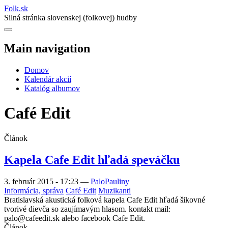
Folk
.
sk
Silná stránka slovenskej (folkovej) hudby
Main navigation
Domov
Kalendár akcií
Katalóg albumov
Café Edit
Článok
Kapela Cafe Edit hľadá speváčku
3. február 2015 - 17:23
—
PaloPauliny
Informácia, správa
Café Edit
Muzikanti
Bratislavská akustická folková kapela Cafe Edit hľadá šikovné
tvorivé dievča so zaujímavým hlasom. kontakt mail:
palo@cafeedit.sk alebo facebook Cafe Edit.
Článok