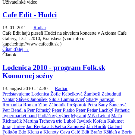
Užívateľské video
Cafe Edit - Hudci
13. 01. 2011 —
Radiar
Cafe Edit hajú pieseň Hudci na skvelom koncerte v Axioma Cafe
Gallery, 13.11.2010, Bratislava (viac info o
kapele:http://www.cafeedit.sk )
Čítať ďalej →
Článok
Lodenica 2010 - program Folk.sk
Komornej scény
13. august 2010 - 14:30
—
Radiar
Predstavujeme
Lodenica
Žofie Kabelková
Žamboši
Zabudnutí
Yantar
Slávek Janoušek
Silo a Lampa svieť
Shady
Samson
Romanika
Roman Zibo Zábojník
Prešporok
Petra Šany Šanclová
Petr Bendl a Petr Rímský
Peter Piatko
Peter Petiar Lachký
Pathetic
hypermarket band
Padlášový výber
Mysami
Miša Leicht
Maťo
Richtarčík
Martina Trchová trio
Luboš Javůrek
Kofein
Kalumet
Juraj Turtev
Jan Řepka a JOsefka Žampová
Ján Hurtík
Gailard
Folktón
Edo Klena a Klenoty
Cava
Café Edit
Braňo Kšiňaň a Boris