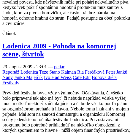
nevalnej povesti, kde návštevník môže pri pohári nekvalitného piva,
kedykoľvek počuť spontánnu hudobnú produkciu muzikantov z
ľudu, ktorí za pivo a borovičku, ale často krát bez nároku na
honorár, ochotne hrabnú do strún. Padajú postupne za obeť pokroku
a civilizácie.
Článok
Lodenica 2009 - Pohoda na komornej
scéne, štvrtok
29. august 2009 - 23:01
—
petiar
Reportáž
Lodenica
Teze
Stano Kalman
Ria Ferčáková
Peter Janků
Nany
Janko Majerčík
Ivo Had Weiss
Café Edit
Bobova diéta
Festivaly
Prvý deň festivalu býva vždy výnimočný. Očakávania, či všetko
bolo pripravené tak ako má byť, či nebude napríklad vďaka vyššej
moci meškať niektorý z účinkujúcich a či bude všetko podľa plánu
sa organizátorom preháňajú hlavou. Nebolo tomu inak ani v mojom
prípade. Mal som na starosti dramaturgiu a organizáciu Komornej
scény jedenásteho ročníka festivalu Lodenica. Pri zostavovaní
programu bolo potrebné prihliadnúť na niekoľko obmedzení, z
ktorých spomeniem to hlavné - nižší objem finančných prostriedkov,