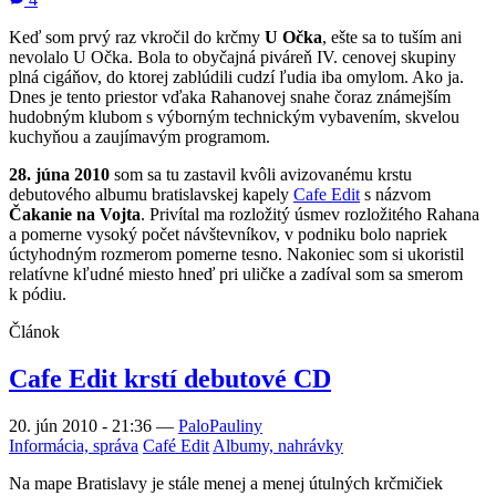
Keď som prvý raz vkročil do krčmy
U Očka
, ešte sa to tuším ani
nevolalo U Očka. Bola to obyčajná piváreň IV. cenovej skupiny
plná cigáňov, do ktorej zablúdili cudzí ľudia iba omylom. Ako ja.
Dnes je tento priestor vďaka Rahanovej snahe čoraz známejším
hudobným klubom s výborným technickým vybavením, skvelou
kuchyňou a zaujímavým programom.
28. júna 2010
som sa tu zastavil kvôli avizovanému krstu
debutového albumu bratislavskej kapely
Cafe Edit
s názvom
Čakanie na Vojta
. Privítal ma rozložitý úsmev rozložitého Rahana
a pomerne vysoký počet návštevníkov, v podniku bolo napriek
úctyhodným rozmerom pomerne tesno. Nakoniec som si ukoristil
relatívne kľudné miesto hneď pri uličke a zadíval som sa smerom
k pódiu.
Článok
Cafe Edit krstí debutové CD
20. jún 2010 - 21:36
—
PaloPauliny
Informácia, správa
Café Edit
Albumy, nahrávky
Na mape Bratislavy je stále menej a menej útulných krčmičiek