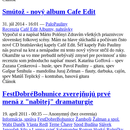
Smútož - nový album Cafe Edit
31. júl 2014 - 16:01
—
PaloPauliny
Recenzia
Café Edit
Albumy, nahrávky
Vypočul si a napísal Mário Polónyi Zdravím všetkých priaznivcov
slovenskej folkovej scény. Mám na hlave slúchadlá a počúvam čisto
nové CD bratislavskej kapely Café Edit. Šéf kapely Palo Pauliny
nás pozval na krst a nenápadne mi tento nový výtvor strčil do ruky.
Okamžite sa vo mne prebudil nebývalý zmysel pre povinnosť a túto
recenziu som jednoducho napísať musel. Katarína Goffová – spev
Zuzana Cenkerová – husle, spev Pavol Pauliny – gitara, spev
Gašpar Šmihula – mandolína Juraj Zelman – flauty, darbuka, cajón,
spev Matúš Teplický – kontrabas, basová gitara
Článok
FestDobréBohunice zverejňujú prvé
mená z "nabitej" dramaturgie
19. apríl 2011 - 00:35
—
Anonymný (bez overenia)
Informácia, správa
FestDobreBohunice
Žamboši
Žalman a spol.
Wabi Daněk
Vlasta Redl
Terne Čhave
Spod Budína
Slávek
Janoušek
Silo a Lampa svieť
Salamander
Roman Horký
Rolničky