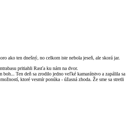
o ako ten dnešný, no celkom iste nebola jeseň, ale skorá jar.
trabasu pritiahli Rasťa ku nám na dvor.
 boh... Ten deň sa zrodilo jedno veľké kamarátstvo a zapálila sa
možností, ktoré vesmír ponúka - úžasná zhoda. Že sme sa stretli