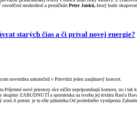
 osvedčení moderátori a pesničkári
Peter Janků,
ktorý bude okupovať
at starých čias a či príval novej energie?
om novembra uskutočnil v Prievidzi jeden zaujímavý koncert.
ra.Príjemné nové priestory síce ničím nepripomínajú komoru, no i tak 
e skupiny ZABUDNUTÍ a spomienka na tvorbu jej textára Rasťa Haval
zrod.A potom je tu ešte pätnástka.Od posledného vystúpenia Zabudnutý