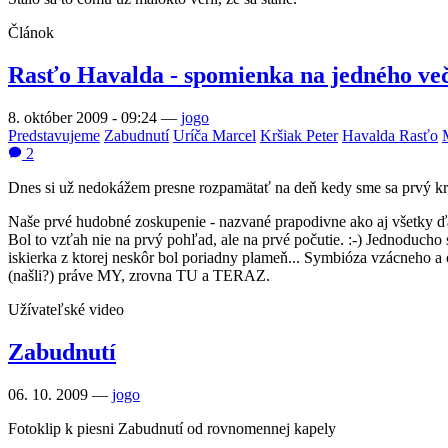
Článok
Rasťo Havalda - spomienka na jedného ve
8. október 2009 - 09:24
—
jogo
Predstavujeme
Zabudnutí
Uríča Marcel
Kršiak Peter
Havalda Rasťo
2
Dnes si už nedokážem presne rozpamätať na deň kedy sme sa prvý krát 
Naše prvé hudobné zoskupenie - nazvané prapodivne ako aj všetky ďa
Bol to vzťah nie na prvý pohľad, ale na prvé počutie. :-) Jednoducho
iskierka z ktorej neskôr bol poriadny plameň... Symbióza vzácneho a 
(našli?) práve MY, zrovna TU a TERAZ.
Užívateľské video
Zabudnutí
06. 10. 2009 —
jogo
Fotoklip k piesni Zabudnutí od rovnomennej kapely