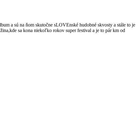
n album a sú na ňom skutočne sLOVEnské hudobné skvosty a stále to je
žina,kde sa kona niekoľko rokov super festival a je to pár km od