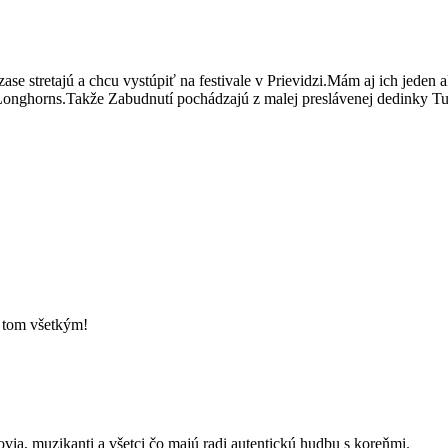
zase stretajú a chcu vystúpiť na festivale v Prievidzi.Mám aj ich jede
ii Longhorns.Takže Zabudnutí pochádzajú z malej preslávenej dedinky Tu
o tom všetkým!
kovia, muzikanti a všetci čo majú radi autentickú hudbu s koreňmi.