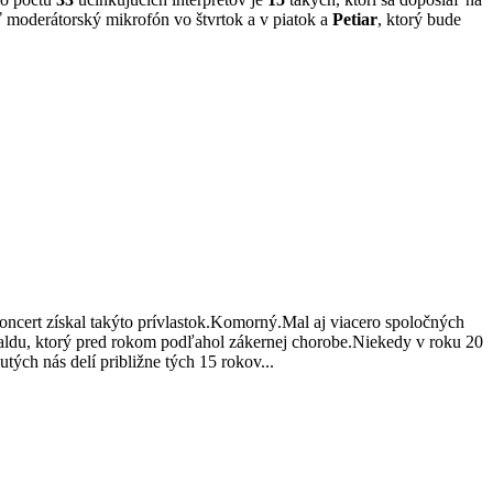
 moderátorský mikrofón vo štvrtok a v piatok a
Petiar
, ktorý bude
koncert získal takýto prívlastok.Komorný.Mal aj viacero spoločných
du, ktorý pred rokom podľahol zákernej chorobe.Niekedy v roku 20
ch nás delí približne tých 15 rokov...