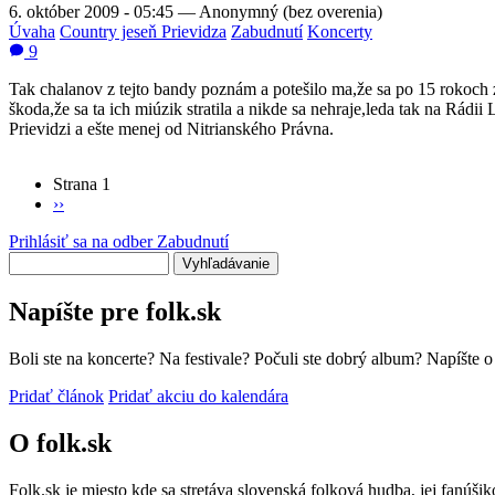
6. október 2009 - 05:45
—
Anonymný (bez overenia)
Úvaha
Country jeseň Prievidza
Zabudnutí
Koncerty
9
Tak chalanov z tejto bandy poznám a potešilo ma,že sa po 15 rokoch 
škoda,že sa ta ich miúzik stratila a nikde sa nehraje,leda tak na Rád
Prievidzi a ešte menej od Nitrianského Právna.
Strana 1
Ďalšia
››
Stránkovanie
strana
Prihlásiť sa na odber Zabudnutí
Vyhľadávanie
Napíšte pre folk.sk
Boli ste na koncerte? Na festivale? Počuli ste dobrý album? Napíšte 
Pridať článok
Pridať akciu do kalendára
O folk.sk
Folk.sk je miesto kde sa stretáva slovenská folková hudba, jej fanúši