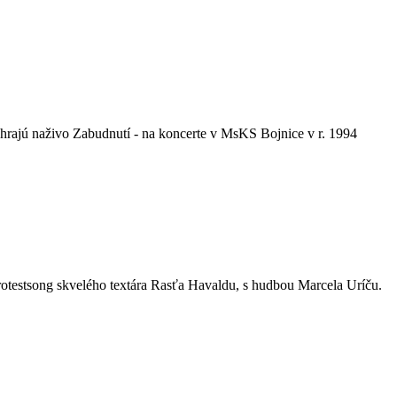
rajú naživo Zabudnutí - na koncerte v MsKS Bojnice v r. 1994
testsong skvelého textára Rasťa Havaldu, s hudbou Marcela Uríču.