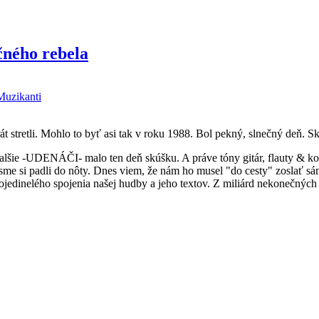
čného rebela
Muzikanti
stretli. Mohlo to byť asi tak v roku 1988. Bol pekný, slnečný deň. Skor
lšie -UDENÁČI- malo ten deň skúšku. A práve tóny gitár, flauty & kon
 sme si padli do nôty. Dnes viem, že nám ho musel "do cesty" zoslať sám
ojedinelého spojenia našej hudby a jeho textov. Z miliárd nekonečných 