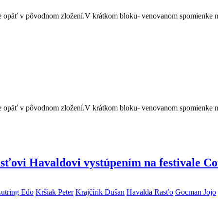
opäť v pôvodnom zložení.V krátkom bloku- venovanom spomienke na te
opäť v pôvodnom zložení.V krátkom bloku- venovanom spomienke na te
Rasťovi Havaldovi vystúpením na festivale C
utring Edo
Kršiak Peter
Krajčírik Dušan
Havalda Rasťo
Gocman Jojo