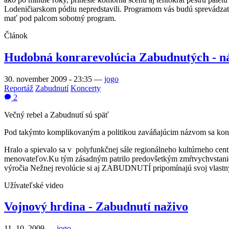
Lodeničiarskom pódiu nepredstavili. Programom vás budú sprevádzať
mať pod palcom sobotný program.
Článok
Hudobná konrarevolúcia Zabudnutých - návr
30. november 2009 - 23:35
—
jogo
Reportáž
Zabudnutí
Koncerty
2
Večný rebel a Zabudnutí sú späť
Pod takýmto komplikovaným a politikou zaváňajúcim názvom sa konc
Hralo a spievalo sa v polyfunkčnej sále regionálneho kultúrneho cent
menovateľov.Ku tým zásadným patrilo predovšetkým zmŕtvychvstani
výročia Nežnej revolúcie si aj ZABUDNUTÍ pripomínajú svoj vlastný 
Užívateľské video
Vojnový hrdina - Zabudnutí naživo
11. 10. 2009 —
jogo