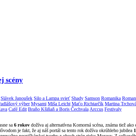
j scény
Slávek Janoušek
Silo a Lampa svieť
Shady
Samson
Romanika
Roman 
adlášový výber
Mysami
Miša Leicht
Maťo Richtarčík
Martina Trchová
ava
Café Edit
Braňo Kšiňaň a Boris Čechvala
Arccus
Festivaly
asne sa
6 rokov
dožíva aj alternatívna Komorná scéna, známa tiež ako 
vodom je fakt, že aj náš portál sa tento rok dožíva okrúhleho jubilea
1
tu prevažne pesničkárskej tvorby z oboch strán rieky Moravy. Z celkové