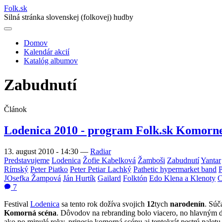
Folk
.
sk
Silná stránka slovenskej (folkovej) hudby
Domov
Kalendár akcií
Main
Katalóg albumov
navigation
Zabudnutí
Článok
Lodenica 2010 - program Folk.sk Komorne
13. august 2010 - 14:30
—
Radiar
Predstavujeme
Lodenica
Žofie Kabelková
Žamboši
Zabudnutí
Yantar
Rímský
Peter Piatko
Peter Petiar Lachký
Pathetic hypermarket band
P
JOsefka Žampová
Ján Hurtík
Gailard
Folktón
Edo Klena a Klenoty
C
7
Festival
Lodenica
sa tento rok dožíva svojich
12
tych
narodenín
. Súč
Komorná scéna
. Dôvodov na rebranding bolo viacero, no hlavným dô
ako po minulé roky, prinesie komorná scénu aj tentokrát pestrú pale