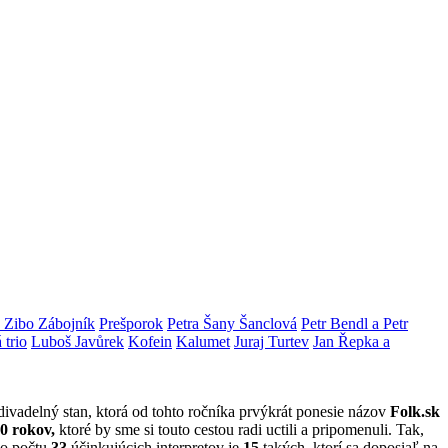
Zibo Zábojník
Prešporok
Petra Šany Šanclová
Petr Bendl a Petr
 trio
Luboš Javůrek
Kofein
Kalumet
Juraj Turtev
Jan Řepka a
divadelný stan, ktorá od tohto ročníka prvýkrát ponesie názov
Folk.sk
0 rokov,
ktoré by sme si touto cestou radi uctili a pripomenuli. Tak,
ho počtu
33
účinkujúcich interpretov je
15
takých, ktorí sa doposiaľ na