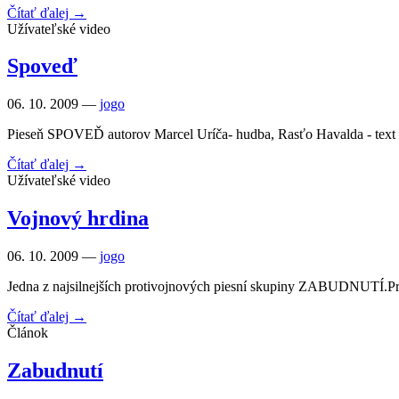
Čítať ďalej →
Užívateľské video
Spoveď
06. 10. 2009 —
jogo
Pieseň SPOVEĎ autorov Marcel Uríča- hudba, Rasťo Havalda - text h
Čítať ďalej →
Užívateľské video
Vojnový hrdina
06. 10. 2009 —
jogo
Jedna z najsilnejších protivojnových piesní skupiny ZABUDNUTÍ.Pro
Čítať ďalej →
Článok
Zabudnutí