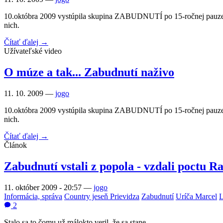
10.októbra 2009 vystúpila skupina ZABUDNUTÍ po 15-ročnej pauze 
nich.
Čítať ďalej →
Užívateľské video
O múze a tak... Zabudnutí naživo
11. 10. 2009 —
jogo
10.októbra 2009 vystúpila skupina ZABUDNUTÍ po 15-ročnej pauze 
nich.
Čítať ďalej →
Článok
Zabudnutí vstali z popola - vzdali poctu 
11. október 2009 - 20:57
—
jogo
Informácia, správa
Country jeseň Prievidza
Zabudnutí
Uríča Marcel
L
2
Stalo sa to čomu už málokto veril, že sa stane.