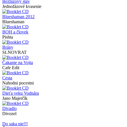
Bezfázový stav
Jednofázové kvasenie
Blueshaman 2012
Blueshaman
BOH a človek
Pishta
Brány
SLNOVRAT
Čakanie na Vojta
Cafe Edit
Cesta
Nahodni pocestni
Dieťa veku Vodnára
Jano Majerčík
Divadlo
Divozel
Do saka nie!!!