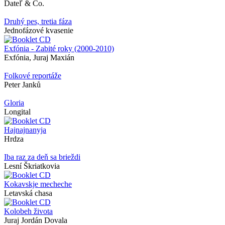
Ďateľ & Co.
Druhý pes, tretia fáza
Jednofázové kvasenie
Exfónia - Zabité roky (2000-2010)
Exfónia, Juraj Maxián
Folkové reportáže
Peter Janků
Gloria
Longital
Hajnajnanyja
Hrdza
Iba raz za deň sa brieždi
Lesní Škriatkovia
Kokavskje mecheche
Letavská chasa
Kolobeh života
Juraj Jordán Dovala