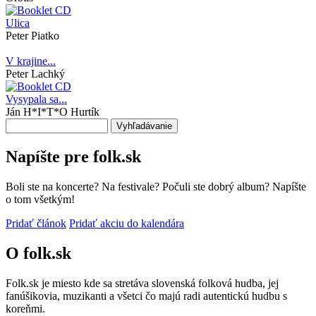
Ulica
Peter Piatko
V krajine...
Peter Lachký
Vysypala sa...
Ján H*I*T*O Hurtík
Vyhľadávanie
Napíšte pre folk.sk
Boli ste na koncerte? Na festivale? Počuli ste dobrý album? Napíšte
o tom všetkým!
Pridať článok
Pridať akciu do kalendára
O folk.sk
Folk.sk je miesto kde sa stretáva slovenská folková hudba, jej
fanúšikovia, muzikanti a všetci čo majú radi autentickú hudbu s
koreňmi.