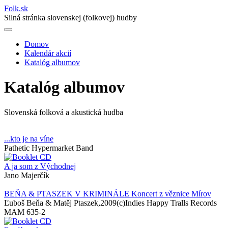
Folk
.
sk
Silná stránka slovenskej (folkovej) hudby
Domov
Kalendár akcií
Main
Katalóg albumov
navigation
Katalóg albumov
Slovenská folková a akustická hudba
...kto je na víne
Pathetic Hypermarket Band
A ja som z Východnej
Jano Majerčík
BEŇA & PTASZEK V KRIMINÁLE Koncert z věznice Mírov
Ľuboš Beňa & Matěj Ptaszek,2009(c)Indies Happy Tralls Records
MAM 635-2