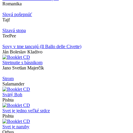
Romanika
Slová pošepnúť
Tajf
Slzavá stopa
TeePee
Sovy v tme tancujú (Il Ballo delle Civette)
Ján Boleslav Kladivo
Stretnutie s básnikom
Jano Svetlan Majerčík
Strom
Salamander
Svätý Boh
Pishta
Svet je jedno veľké srdce
Pishta
Svet je naruby
Orbus