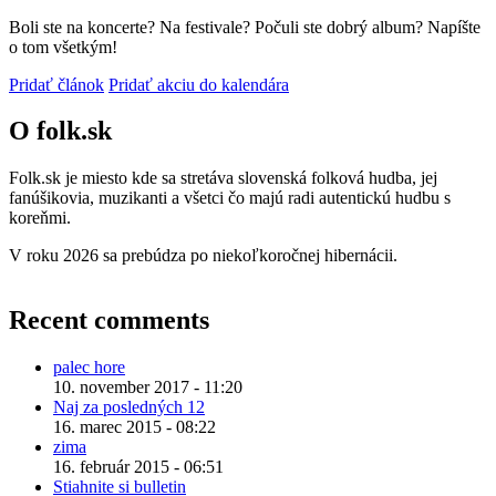
Boli ste na koncerte? Na festivale? Počuli ste dobrý album? Napíšte
o tom všetkým!
Pridať článok
Pridať akciu do kalendára
O folk.sk
Folk.sk je miesto kde sa stretáva slovenská folková hudba, jej
fanúšikovia, muzikanti a všetci čo majú radi autentickú hudbu s
koreňmi.
V roku 2026 sa prebúdza po niekoľkoročnej hibernácii.
Recent comments
palec hore
10. november 2017 - 11:20
Naj za posledných 12
16. marec 2015 - 08:22
zima
16. február 2015 - 06:51
Stiahnite si bulletin