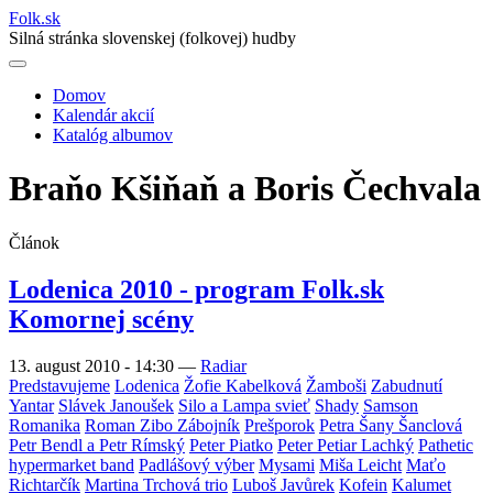
Folk
.
sk
Silná stránka slovenskej (folkovej) hudby
Domov
Kalendár akcií
Main
Katalóg albumov
navigation
Braňo Kšiňaň a Boris Čechvala
Článok
Lodenica 2010 - program Folk.sk
Komornej scény
13. august 2010 - 14:30
—
Radiar
Predstavujeme
Lodenica
Žofie Kabelková
Žamboši
Zabudnutí
Yantar
Slávek Janoušek
Silo a Lampa svieť
Shady
Samson
Romanika
Roman Zibo Zábojník
Prešporok
Petra Šany Šanclová
Petr Bendl a Petr Rímský
Peter Piatko
Peter Petiar Lachký
Pathetic
hypermarket band
Padlášový výber
Mysami
Miša Leicht
Maťo
Richtarčík
Martina Trchová trio
Luboš Javůrek
Kofein
Kalumet