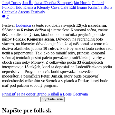
Juraj Turtev
Jan Řepka a JOsefka Žampová
Ján Hurtík
Gailard
Folktón
Edo Klena a Klenoty
Cava
Café Edit
Braňo Kšiňaň a Boris
Čechvala
Arccus
Festivaly
7
Festival
Lodenica
sa tento rok dožíva svojich
12
tych
narodenín
.
Súčasne sa
6 rokov
dožíva aj alternatívna Komorná scéna, známa
tiež ako divadelný stan, ktorá od tohto ročníka prvýkrát ponesie
názov
Folk.sk Komorná scéna
. Dôvodov na rebranding bolo
viacero, no hlavným dôvodom je fakt, že aj náš portál sa tento rok
dožíva okrúhleho jubilea
10 rokov,
ktoré by sme si touto cestou radi
uctili a pripomenuli. Tak, ako po minulé roky, prinesie komorná
scénu aj tentokrát pestrú paletu prevažne pesničkárskej tvorby z
oboch strán rieky Moravy. Z celkového počtu
33
účinkujúcich
interpretov je
15
takých, ktorí sa doposiaľ na Lodeničiarskom pódiu
nepredstavili. Programom vás budú sprevádzať osvedčení
moderátori a pesničkári
Peter Janků,
ktorý bude okupovať
moderátorský mikrofón vo štvrtok a v piatok a
Petiar
, ktorý bude
mať pod palcom sobotný program.
Prihlásiť sa na odber Braňo Kšiňaň a Boris Čechvala
Vyhľadávanie
Napíšte pre folk.sk