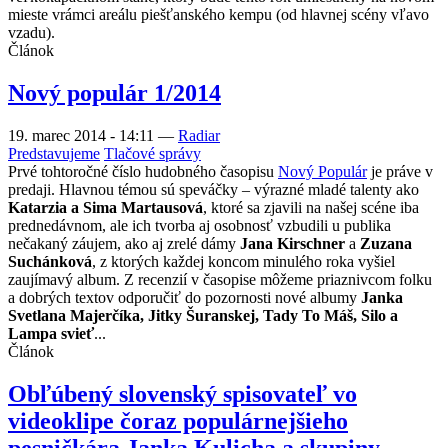
mieste vrámci areálu piešťanského kempu (od hlavnej scény vľavo
vzadu).
Článok
Nový populár 1/2014
19. marec 2014 - 14:11
—
Radiar
Predstavujeme
Tlačové správy
Prvé tohtoročné číslo hudobného časopisu
Nový Populár
je práve v
predaji. Hlavnou témou sú speváčky – výrazné mladé talenty ako
Katarzia a Sima Martausová
, ktoré sa zjavili na našej scéne iba
prednedávnom, ale ich tvorba aj osobnosť vzbudili u publika
nečakaný záujem, ako aj zrelé dámy
Jana Kirschner
a
Zuzana
Suchánková
, z ktorých každej koncom minulého roka vyšiel
zaujímavý album. Z recenzií v časopise môžeme priaznivcom folku
a dobrých textov odporučiť do pozornosti nové albumy
Janka
Svetlana Majerčíka, Jitky Šuranskej, Tady To Máš, Silo a
Lampa svieť
...
Článok
Obľúbený slovenský spisovateľ vo
videoklipe čoraz populárnejšieho
pesničkára Janka Kulicha a skupiny