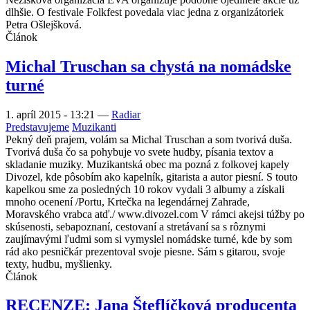
dlhšie. O festivale Folkfest povedala viac jedna z organizátoriek
Petra Ošlejšková.
Článok
Michal Truschan sa chystá na nomádske
turné
1. apríl 2015 - 13:21
—
Radiar
Predstavujeme
Muzikanti
Pekný deň prajem, volám sa Michal Truschan a som tvorivá duša.
Tvorivá duša čo sa pohybuje vo svete hudby, písania textov a
skladanie muziky. Muzikantská obec ma pozná z folkovej kapely
Divozel, kde pôsobím ako kapelník, gitarista a autor piesní. S touto
kapelkou sme za posledných 10 rokov vydali 3 albumy a získali
mnoho ocenení /Portu, Krtečka na legendárnej Zahrade,
Moravského vrabca atď./ www.divozel.com V rámci akejsi túžby po
skúsenosti, sebapoznaní, cestovaní a stretávaní sa s rôznymi
zaujímavými ľudmi som si vymyslel nomádske turné, kde by som
rád ako pesničkár prezentoval svoje piesne. Sám s gitarou, svoje
texty, hudbu, myšlienky.
Článok
RECENZE: Jana Šteflíčková producenta