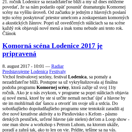
21. ročník Lodenice sa nezadržateľne blíži a my už dnes môžeme
povedať, že sa nám podarilo opäť posunúť dramaturgiu Komornej
scény na vyššiu úroveň. Od začiatku je jedným z hlavných poslaní
tejto scény poskytovať priestor umelcom a zoskupeniam komorných
a akustických žánrov. Popri už osvedčených stáliciach sa na scéne
každý rok objavujú nové mená a inak tomu nebude ani tento rok.
Článok
Komorná scéna Lodenice 2017 je
pripravená
8. august 2017 - 10:01
—
Radiar
Predstavujeme
Lodenica
Festivaly
Vrchol festivalovej sezóny, festival
Lodenica
, sa pomaly a
nezadržateľne blíži. Postupne sa už vykryštalizovala aj finálna
podoba programu
Komornej scény
, ktorá zažije už svoj 11ty
ročník. Ako je u nás zvykom, v programe sa popri stáliciach objavia
aj nové mená, ktoré by ste si určite nemali nechať újsť a hlavne by
ste im mohli/mali dať šancu a otvoriť im svoje uši a srdcia. Do
sobotňajšieho dopoludňajšieho programu sme tentokrát zaradili aj
dve nové kreatívne aktivity a to Piesňovisko s Kefom - pásmo
detských pesničiek, určené hlavne (ale nielen) deťom a Loop show -
one man show a workshop s Petrom Luhom, na ktorom ukáže,
poradí a zahrá tak, ako to len on vie. Prídite, tešíme sa na vás.