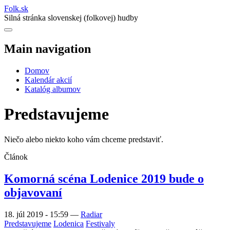
Folk
.
sk
Silná stránka slovenskej (folkovej) hudby
Main navigation
Domov
Kalendár akcií
Katalóg albumov
Predstavujeme
Niečo alebo niekto koho vám chceme predstaviť.
Článok
Komorná scéna Lodenice 2019 bude o
objavovaní
18. júl 2019 - 15:59
—
Radiar
Predstavujeme
Lodenica
Festivaly