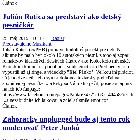
Článok
Julián Ratica sa predstaví ako detský
pesničkár
25. máj 2015 - 10:35
—
Radiar
Predstavujeme
Muzikanti
Julián Ratica (exPHB) pripravil hudobný projekt pre deti. Na
albume by malo byť okolo 10 autorských piesní, z toho aj zopár
remake-ov klasických detských šlágrov ako Kolo, kolo mlynské,
Kom-kom kominár a podobne... smile emoticon Pred nedávnom
vypustili už aj singel a videoklip "Išiel Pánko". Veľkou inšpiráciou
sú jeho dve deti. Jeho syn sa dokonca textársky podieľal na
spomínanej pesničke. ...a keby sa Vám klip páčil, posielam aj link
na ich fcb fanpage:
https://www.facebook.com/pages/Pánko/347251632140458?ref=hl
...a nezabudnite ich lajkovať a zdieľať smile emoticon
Článok
Záhoracky unplugged bude aj tento rok
moderovať Peter Janků