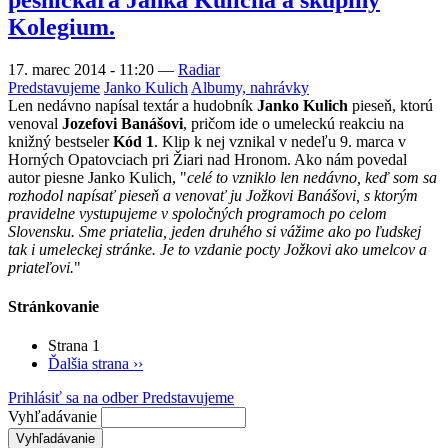
Kolegium.
17. marec 2014 - 11:20
—
Radiar
Predstavujeme
Janko Kulich
Albumy, nahrávky
Len nedávno napísal textár a hudobník
Janko Kulich
pieseň, ktorú
venoval
Jozefovi Banášovi
, pričom ide o umeleckú reakciu na
knižný bestseler
Kód 1
. Klip k nej vznikal v nedeľu 9. marca v
Horných Opatovciach pri Žiari nad Hronom. Ako nám povedal
autor piesne Janko Kulich, "
celé to vzniklo len nedávno, keď som sa
rozhodol napísať pieseň a venovať ju Jožkovi Banášovi, s ktorým
pravidelne vystupujeme v spoločných programoch po celom
Slovensku. Sme priatelia, jeden druhého si vážime ako po ľudskej
tak i umeleckej stránke. Je to vzdanie pocty Jožkovi ako umelcov a
priateľovi.
"
Stránkovanie
Strana 1
Ďalšia strana
››
Prihlásiť sa na odber Predstavujeme
Vyhľadávanie