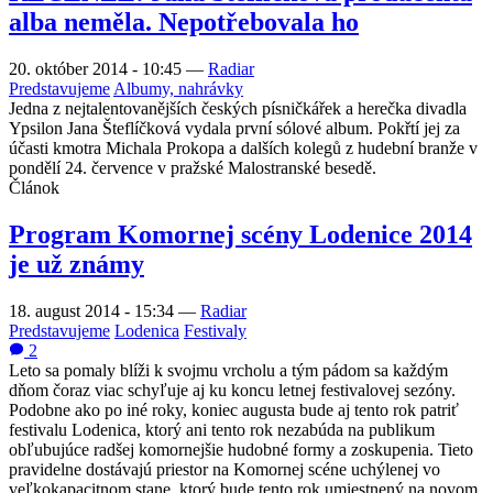
alba neměla. Nepotřebovala ho
20. október 2014 - 10:45
—
Radiar
Predstavujeme
Albumy, nahrávky
Jedna z nejtalentovanějších českých písničkářek a herečka divadla
Ypsilon Jana Šteflíčková vydala první sólové album. Pokřtí jej za
účasti kmotra Michala Prokopa a dalších kolegů z hudební branže v
pondělí 24. července v pražské Malostranské besedě.
Článok
Program Komornej scény Lodenice 2014
je už známy
18. august 2014 - 15:34
—
Radiar
Predstavujeme
Lodenica
Festivaly
2
Leto sa pomaly blíži k svojmu vrcholu a tým pádom sa každým
dňom čoraz viac schyľuje aj ku koncu letnej festivalovej sezóny.
Podobne ako po iné roky, koniec augusta bude aj tento rok patriť
festivalu Lodenica, ktorý ani tento rok nezabúda na publikum
obľubujúce radšej komornejšie hudobné formy a zoskupenia. Tieto
pravidelne dostávajú priestor na Komornej scéne uchýlenej vo
veľkokapacitnom stane, ktorý bude tento rok umiestnený na novom