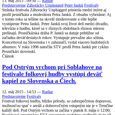
13. máj 2015 - 09:50
—
Radiar
Predstavujeme
Záhorácky Unplugged
Peter Janků
Festivaly
Stránka festivalu Záhoracky Unplugged priniesla medzi inými aj
profil pesničkára a moderátora Petra Janků. Z obsahu vyberáme: Aj
v tomto roku sa tešíme na skvelé moderovanie a ešte lepšie
vystúpenie Petra Janků. Peter Janků svoj život delí medzi divadlo,
televíziu a hudbu, ktoré sa v rôznych obdobiach rôznou mierou
prelínajú. Pesničkárska dráha P. Janků sa datuje približne od
začiatku deväťdesiatych rokov. Vystupuje prevažne ako sólista.
Koncertoval na Slovensku i v zahraničí, vydal viacero hudobných
albumov. V roku 1996 natočila STV profil Petra Janků pre cyklus
Pesničkári slovenskí.
Článok
Pod Ostrým vrchom pri Soblahove na
festivale folkovej hudby vystúpi deväť
kapiel zo Slovenska a Čiech.
12. máj 2015 - 14:53
—
Radiar
Predstavujeme
Festivaly
Festival folkovej hudby, blízko prírody, so zabezpečenou dopravou,
možnosťou spať v areáli a dobrovoľným vstupným nie je v Trenčíne
každý deň. Pod Ostrým vrchom sa začína v piatok 8. mája o 12:00.
Nezisková organizácia EVA organizuje podobne ojedinelé akcie už