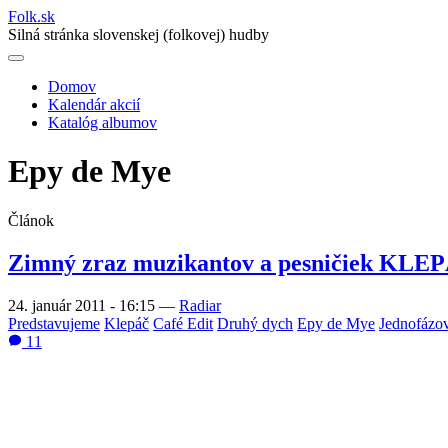
Folk
.
sk
Silná stránka slovenskej (folkovej) hudby
Domov
Kalendár akcií
Main
Katalóg albumov
navigation
Epy de Mye
Článok
Zimný zraz muzikantov a pesničiek KLE
24. január 2011 - 16:15
—
Radiar
Predstavujeme
Klepáč
Café Edit
Druhý dych
Epy de Mye
Jednofázov
11