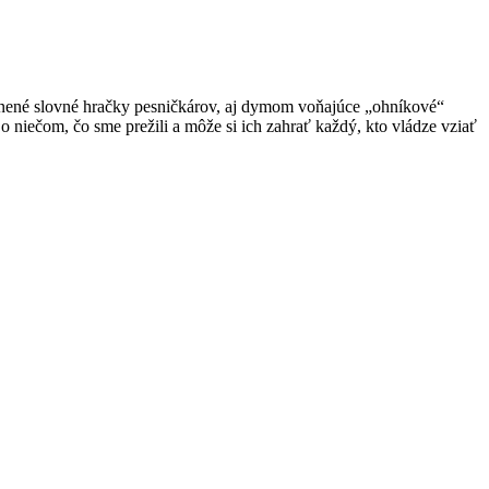
obnené slovné hračky pesničkárov, aj dymom voňajúce „ohníkové“
 niečom, čo sme prežili a môže si ich zahrať každý, kto vládze vziať