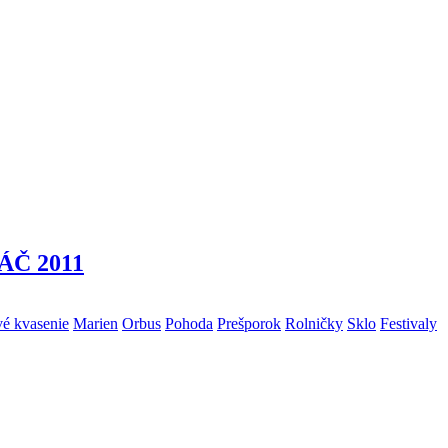
PÁČ 2011
é kvasenie
Marien
Orbus
Pohoda
Prešporok
Rolničky
Sklo
Festivaly