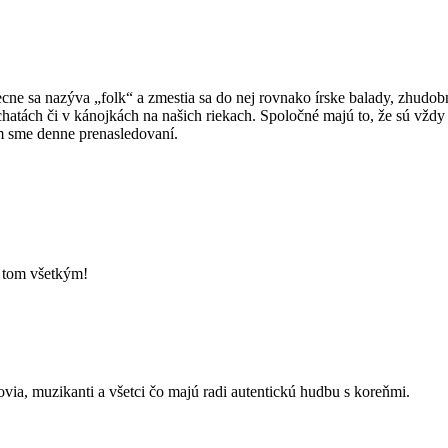
becne sa nazýva „folk“ a zmestia sa do nej rovnako írske balady, zhud
tách či v kánojkách na našich riekach. Spoločné majú to, že sú vždy o
m sme denne prenasledovaní.
o tom všetkým!
kovia, muzikanti a všetci čo majú radi autentickú hudbu s koreňmi.