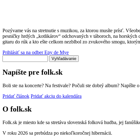
Pozývame vás na stretnutie s muzikou, za ktorou musíte prísť. Všeo
pesničky hrdých „kotlikárov“ odchovaných v táboroch, na horských cha
gitaru do rúk a kto ešte celkom nezblbol zo zvukového smogu, ktorý
Prihlásiť sa na odber Epy de Mye
Vyhľadávanie
Napíšte pre folk.sk
Boli ste na koncerte? Na festivale? Počuli ste dobrý album? Napíšte 
Pridať článok
Pridať akciu do kalendára
O folk.sk
Folk.sk je miesto kde sa stretáva slovenská folková hudba, jej fanúši
V roku 2026 sa prebúdza po niekoľkoročnej hibernácii.