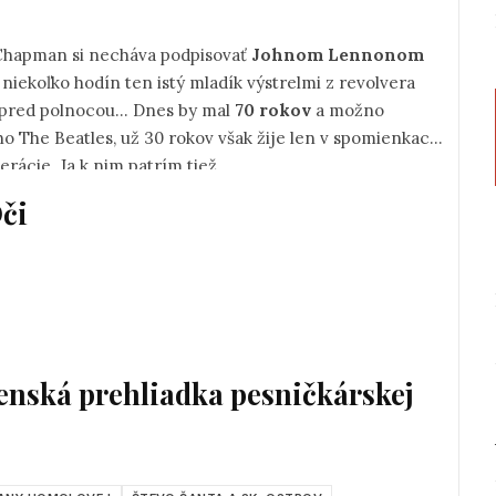
8.december 1980, mladík menom Mark David Chapman si necháva podpisovať
Johnom Lennonom
vera
tesne pred polnocou... Dnes by mal
70 rokov
a možno
ov však žije len v spomienkach
špiruje nové generácie. Ja k nim patrím tiež.
či
venská prehliadka pesničkárskej