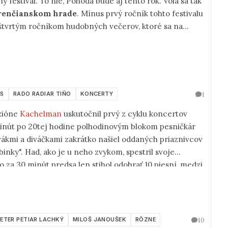
ý festival. To nie, Pohoda bude aj tento rok. Volá sa tak
renčianskom hrade
. Mínus prvý ročník tohto festivalu
 štvrtým ročníkom hudobných večerov, ktoré sa na
1
SS
RADO RADIAR TIŇO
KONCERTY
nzióne
Kachelman
uskutočnil prvý z cyklu koncertov
minút po 20tej hodine polhodinovým blokom pesničkár
ivákmi a diváčkami zakrátko našiel oddaných priaznivcov
binky". Had, ako je u neho zvykom, spestril svoje
za 30 minút predsa len stihol odohrať 10 piesní, medzi
ľ verejne neprezentované dielka.
10
ETER PETIAR LACHKÝ
MILOŠ JANOUŠEK
RÔZNE