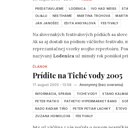
PREDSTAVUJEME
LODENICA
IVO HAD WEISS
ST
OLI&LU
NESTÍHÁME
MARTINA TRCHOVÁ
MARTI
JÁN JANOŠEC
EDITA ANGYALOVÁ
FESTIVALY
Na slovenských festivalových pódiách sa slove
Ak sa aj dostali na pódium väčšieho festivalu, 
reprezantačnej vzorky svojho repertoáru. Pos
nazývaný
Lodenica
už minulý rok ponúkol pr
ČLÁNOK
Prídite na Tiché vody 2005
17. august 2005 - 13:58
—
Anonymný (bez overenia)
INFORMÁCIA, SPRÁVA
TICHÉ VODY
STANO KALMA
PETER PIATKO
PATHETIC HYPERMARKET BAND
SO
RADO RADIAR TIŇO
PETER PETIAR LACHKÝ
ŠTEVO
ZUZANA HOMOLOVÁ
FESTIVALY
Iste už väčšina z vás počula o novom pesničk