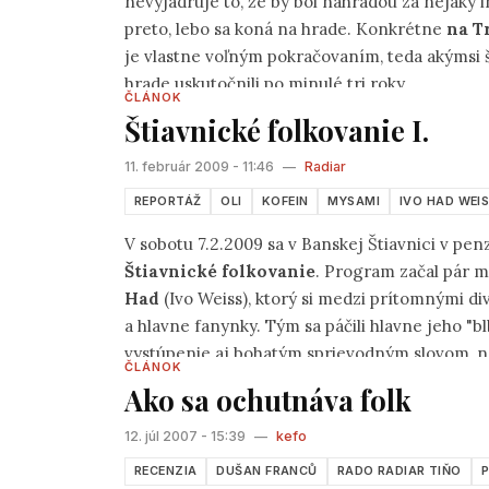
nevyjadruje to, že by bol náhradou za nejaký in
preto, lebo sa koná na hrade. Konkrétne
na T
je vlastne voľným pokračovaním, teda akýmsi
hrade uskutočnili po minulé tri roky.
ČLÁNOK
Štiavnické folkovanie I.
11. február 2009 - 11:46
—
Radiar
REPORTÁŽ
OLI
KOFEIN
MYSAMI
IVO HAD WEI
V sobotu 7.2.2009 sa v Banskej Štiavnici v pe
Štiavnické folkovanie
. Program začal pár 
Had
(Ivo Weiss), ktorý si medzi prítomnými d
a hlavne fanynky. Tým sa páčili hlavne jeho "bl
vystúpenie aj bohatým sprievodným slovom, no 
ČLÁNOK
ktorými nechýbali ani jeho najnovšie, doposia
Ako sa ochutnáva folk
12. júl 2007 - 15:39
—
kefo
RECENZIA
DUŠAN FRANCŮ
RADO RADIAR TIŇO
P