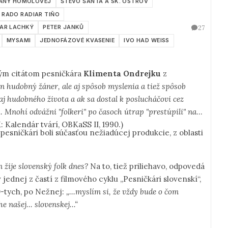
ANY HOMOLOVEJ
ŠTEVO ŠANTA A SK. OSTROV
RADO RADIAR TIŇO
27
IAR LACHKÝ
PETER JANKŮ
MYSAMI
JEDNOFÁZOVÉ KVASENIE
IVO HAD WEISS
ým citátom pesničkára
K
limenta Ondrejku
z
 len hudobný žáner, ale aj spôsob myslenia a tiež spôsob
raj hudobného života a ak sa dostal k poslucháčovi cez
. Mnohí odvážni "folkeri" po časoch útrap "prestúpili" na
alendár tvárí, OBKaSS II, 1990.)
í pesničkári boli súčasťou nežiadúcej produkcie, z oblasti
m žije slovenský folk dnes?
Na to, tiež priliehavo, odpovedá
ednej z častí z filmového cyklu „Pesničkári slovenskí“,
0-tych, po Nežnej:
„...myslím si, že vždy bude o čom
 našej... slovenskej...“