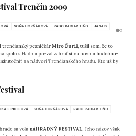
stival Trenčín 2009
LOVÁ
SOŇA HORŇÁKOVÁ
RADO RADIAR TIŇO
JANAIS
2
l trenčianský pesničkár
Miro Ďuriš
, tušil som, že to
 ma spolu s Hadom pozval zahrať si na novom hudobno-
 uskutočniť na nádvorí Trenčianského hradu. Kto už by
estival
IKA LENDELOVÁ
SOŇA HORŇÁKOVÁ
RADO RADIAR TIŇO
hrade sa volá
náHRADNÝ FESTIVAL.
Jeho názov však