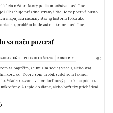
blikácia o žánri, ktorý podľa množstva mediálnej
je? Obsahuje prázdne strany? Nie! Je to poctivá husto
í mapujúca súčasný stav aj históriu folku ako
poriadku, problém bude asi na strane mediálnej
lo sa načo pozerať
5
 RADIAR TIŇO
PETER KEFO ŠRANK
KONCERTY
tom sa paprčím, že musím sedieť vzadu, alebo stáť.
ohni kostrou. Dobre som urobil, sedel som takmer
lo. Všade rozvoniaval endorfínový piatok, na pódiu sa
e mikrofóny. A teplo do dlane, alebo božteky prichádzali
6