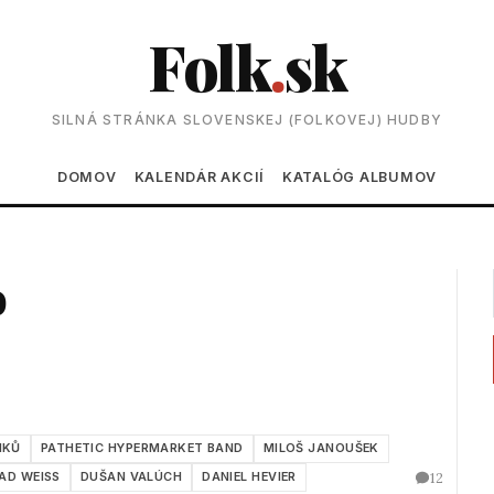
Folk
.
sk
SILNÁ STRÁNKA SLOVENSKEJ (FOLKOVEJ) HUDBY
Main navigation
DOMOV
KALENDÁR AKCIÍ
KATALÓG ALBUMOV
o
NKŮ
PATHETIC HYPERMARKET BAND
MILOŠ JANOUŠEK
12
AD WEISS
DUŠAN VALÚCH
DANIEL HEVIER