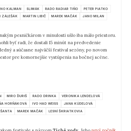
ANO KALMAN
SLIMÁK
RADO RADIAR TIŇO
PETER PIATKO
N ZÁLEŠÁK
MARTIN LIBIČ
MAREK MAČÁK
JANO MILAN
nským pesničkárom v minulosti ušlo iba málo priestoru.
mohli byť radi, že dostali 15 minút na predvedenie
ledný a súčasne najväčší festival sezóny, po novom
iestor pre komornejšie vystúpenia na bočnej scéne.
N
MIRO ĎURIŠ
RADO DRINKA
VERONIKA LENDELOVÁ
ŇA HORŇÁKOVÁ
IVO HAD WEISS
JANA KÚDELOVÁ
 ŠANTA
MAREK MAČÁK
LESNÍ ŠKRIATKOVIA
árskom festivale s názvom
Tiché vody
. Jeho
prvý ročník