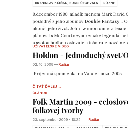
BRANISLAV KŠIŇAN, BORIS ČECHVALA
RÔZNE
posledný z jeho albumov
Double Fantasy
... O niekoľko hodín ten istý mladík výstrelmi z revol
ukončí jeho život. John Lennon umiera 
plánoval s McCourtneym remake legendárneho The Beatles, už 30 rok
a svojou hudbou oslovuje a in
UŽÍVATEĽSKÉ VIDEO
Holdon - Jednoduchý svet/O
02. 10. 2009 —
Radiar
Príjemná spomienka na Vandermúzu 2005
ČÍTAŤ ĎALEJ →
ČLÁNOK
Folk Martin 2009 - celoslo
folkovej tvorby
23. september 2009 - 10:22
—
Radiar