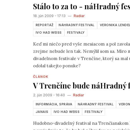
Stálo to za to - náHradný fe
18. jún 2009 - 17:13
—
Radiar
REPORTÁŽ
NÁHRADNÝ FESTIVAL
VERONIKA LENDE
IVO HAD WEISS
FESTIVALY
Keď mi niečo pred vyše mesiacom a pol zavola
zrejme nebude len tak. Nemýlil som sa. Miro
divadelnom festivale v Trenčíne, ktorý sa mal
odolal takejto ponuke?
ČLÁNOK
V Trenčíne bude náHradný f
2. jún 2009 - 16:40
—
Radiar
INFORMÁCIA, SPRÁVA
NÁHRADNÝ FESTIVAL
VERON
JANAIS
IVO HAD WEISS
FESTIVALY
Hudobno-divadelný festival na Trenčianskom 