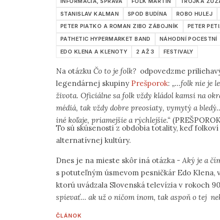
INFORMÁCIA, SPRÁVA
FOLK MARTIN
TROJKA ZUZ
STANISLAV KALMAN
SPOD BUDÍNA
ROBO HULEJ
PETER PIATKO A ROMAN ZIBO ZÁBOJNÍK
PETER PET
PATHETIC HYPERMARKET BAND
NÁHODNÍ POCESTNÍ
EDO KLENA A KLENOTY
2 AŽ 3
FESTIVALY
Na otázku
Čo to je folk?
odpovedzme priliehav
legendárnej skupiny
Prešporok
:
„...folk nie je
života. Oficiálne sa folk vždy kládol kamsi na ok
médiá, tak vždy dobre preosiaty, vymytý a bledý..
iné koľaje, priamejšie a rýchlejšie.“
(PREŠPOROK: K
To sú skúsenosti z obdobia totality, keď folkov
alternatívnej kultúry.
Dnes je na mieste skôr iná otázka -
Aký je a čí
s potuteľným úsmevom pesničkár Edo Klena, v j
ktorú uvádzala Slovenská televízia v rokoch 9
spievať... ak už o ničom inom, tak aspoň o tej nehe
ČLÁNOK