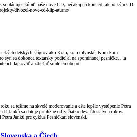
Ak si plánuješ kúpiť naše nové CD, nečakaj na koncert, alebo kým CD
ojekty/divozel-nove-cd-klip-aturne/
klasických detských šlágrov ako Kolo, kolo mlynské, Kom-kom
ho syn sa dokonca textársky podieľal na spomínanej pesničke. ...a
te ich lajkovať a zdieľať smile emoticon
roku sa tešíme na skvelé moderovanie a ešte lepšie vystúpenie Petra
a P. Janků sa datuje približne od začiatku deväťdesiatych rokov.
Petra Janků pre cyklus Pesničkári slovenskí.
 Slovenska a Čiech.