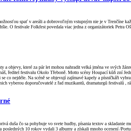
 možnosťou spať v areáli a dobrovoľným vstupným nie je v Trenčíne ka
ie. O festivale Folkfest povedala viac jedna z organizátoriek Petra Oš
nty a objevy, které za pár let mohou nahradit velká jména ve svých žánr
rnáš, ředitel festivalu Okolo Třeboně. Motto scény Houpací kůň zní Jedn
 se co nejdéle. Na scéně se objevují zajímavé kapely a písničkáři vybra
 nich vyberou doporučovatelé z řad muzikantů, dramaturgů festivalů , rád
urné
rivá duša čo sa pohybuje vo svete hudby, písania textov a skladanie 
e za posledných 10 rokov vydali 3 albumy a získali mnoho ocenení /Port