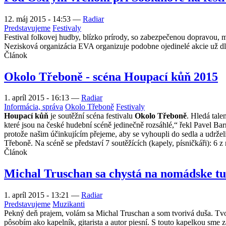
12. máj 2015 - 14:53
—
Radiar
Predstavujeme
Festivaly
Festival folkovej hudby, blízko prírody, so zabezpečenou dopravou,
Nezisková organizácia EVA organizuje podobne ojedinelé akcie už dlhš
Článok
Okolo Třeboně - scéna Houpací kůň 2015
1. apríl 2015 - 16:13
—
Radiar
Informácia, správa
Okolo Třeboně
Festivaly
Houpací kůň
je soutěžní scéna festivalu
Okolo Třeboně
. Hledá tale
které jsou na české hudební scéně jedinečně rozsáhlé,“ řekl Pavel Ba
protože našim účinkujícím přejeme, aby se vyhoupli do sedla a udrželi
Třeboně. Na scéně se představí 7 soutěžících (kapely, písničkáři): 6 z
Článok
Michal Truschan sa chystá na nomádske t
1. apríl 2015 - 13:21
—
Radiar
Predstavujeme
Muzikanti
Pekný deň prajem, volám sa Michal Truschan a som tvorivá duša. Tvo
pôsobím ako kapelník, gitarista a autor piesní. S touto kapelkou sm