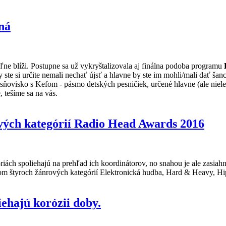
ná
eľne blíži. Postupne sa už vykryštalizovala aj finálna podoba programu
 ste si určite nemali nechať újsť a hlavne by ste im mohli/mali dať šan
 Piesňovisko s Kefom - pásmo detských pesničiek, určené hlavne (ale 
, tešíme sa na vás.
vých kategórií Radio Head Awards 2016
iách spoliehajú na prehľad ich koordinátorov, no snahou je ale zasiah
m štyroch žánrových kategórií Elektronická hudba, Hard & Heavy, Hip
iehajú korózii doby.