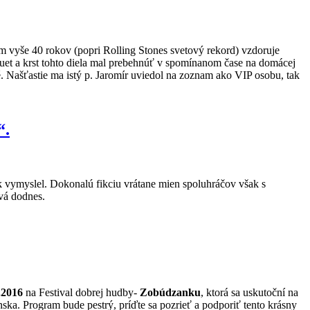
ím vyše 40 rokov (popri Rolling Stones svetový rekord) vzdoruje
et a krst tohto diela mal prebehnúť v spomínanom čase na domácej
é. Našťastie ma istý p. Jaromír uviedol na zoznam ako VIP osobu, tak
“.
tak vymyslel. Dokonalú fikciu vrátane mien spoluhráčov však s
vá dodnes.
.2016
na Festival dobrej hudby-
Zobúdzanku
, ktorá sa uskutoční na
ka. Program bude pestrý, príďte sa pozrieť a podporiť tento krásny