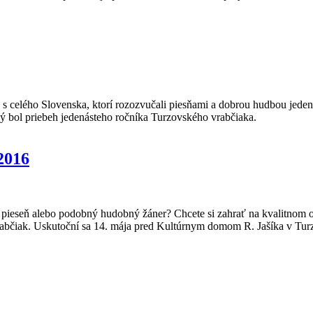
 s celého Slovenska, ktorí rozozvučali piesňami a dobrou hudbou jeden
ký bol priebeh jedenásteho ročníka Turzovského vrabčiaka.
2016
kú pieseň alebo podobný hudobný žáner? Chcete si zahrať na kvalitnom o
vrabčiak. Uskutoční sa 14. mája pred Kultúrnym domom R. Jašíka v Tur