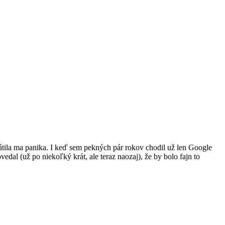
átila ma panika. I keď sem pekných pár rokov chodil už len Google
edal (už po niekoľký krát, ale teraz naozaj), že by bolo fajn to