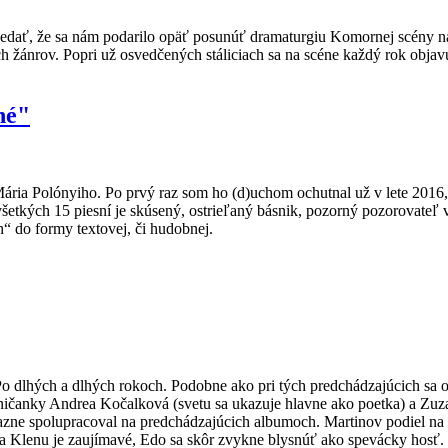
edať, že sa nám podarilo opäť posunúť dramaturgiu Komornej scény na 
žánrov. Popri už osvedčených stáliciach sa na scéne každý rok objav
né"
Mária Polónyiho. Po prvý raz som ho (d)uchom ochutnal už v lete 2016
kých 15 piesní je skúsený, ostrieľaný básnik, pozorný pozorovateľ vec
 do formy textovej, či hudobnej.
Po dlhých a dlhých rokoch. Podobne ako pri tých predchádzajúcich sa o
ničanky Andrea Kočalková (svetu sa ukazuje hlavne ako poetka) a Zuza
zne spolupracoval na predchádzajúcich albumoch. Martinov podiel na n
da Klenu je zaujímavé, Edo sa skôr zvykne blysnúť ako spevácky hosť.