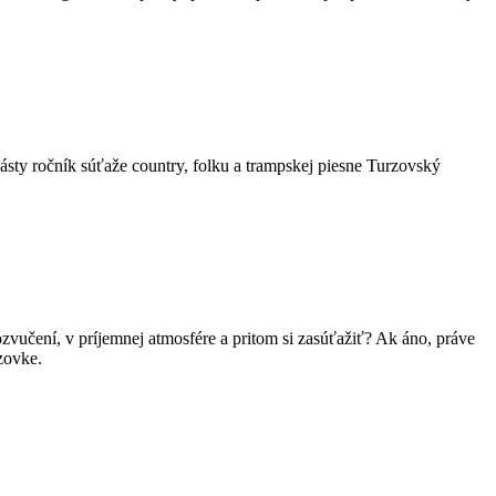
ásty ročník súťaže country, folku a trampskej piesne Turzovský
zvučení, v príjemnej atmosfére a pritom si zasúťažiť? Ak áno, práve
zovke.