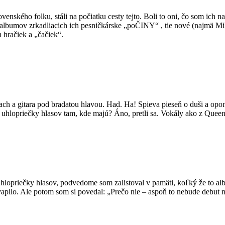
slovenského folku, stáli na počiatku cesty tejto. Boli to oni, čo som ic
lbumov zrkadliacich ich pesničkárske „poČINY“ , tie nové (najmä Miloš)
 hračiek a „čačiek“.
h a gitara pod bradatou hlavou. Had. Ha! Spieva pieseň o duši a opo
a uhlopriečky hlasov tam, kde majú? Áno, pretli sa. Vokály ako z Quee
priečky hlasov, podvedome som zalistoval v pamäti, koľký že to album
pilo. Ale potom som si povedal: „Prečo nie – aspoň to nebude debut nezr