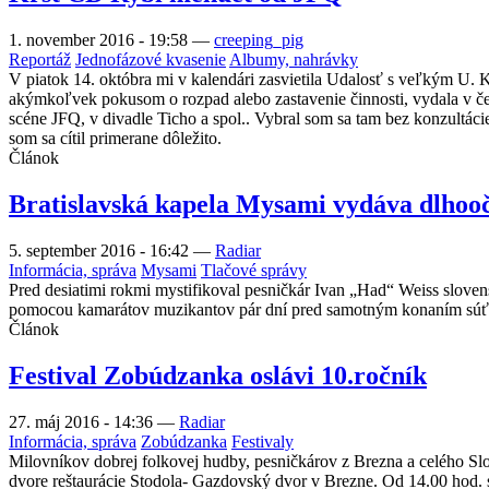
1. november 2016 - 19:58
—
creeping_pig
Reportáž
Jednofázové kvasenie
Albumy, nahrávky
V piatok 14. októbra mi v kalendári zasvietila Udalosť s veľkým U. K
akýmkoľvek pokusom o rozpad alebo zastavenie činnosti, vydala v č
scéne JFQ, v divadle Ticho a spol.. Vybral som sa tam bez konzultáci
som sa cítil primerane dôležito.
Článok
Bratislavská kapela Mysami vydáva dlhoo
5. september 2016 - 16:42
—
Radiar
Informácia, správa
Mysami
Tlačové správy
Pred desiatimi rokmi mystifikoval pesničkár Ivan „Had“ Weiss slovens
pomocou kamarátov muzikantov pár dní pred samotným konaním súťaže
Článok
Festival Zobúdzanka oslávi 10.ročník
27. máj 2016 - 14:36
—
Radiar
Informácia, správa
Zobúdzanka
Festivaly
Milovníkov dobrej folkovej hudby, pesničkárov z Brezna a celého S
dvore reštaurácie Stodola- Gazdovský dvor v Brezne. Od 14.00 hod. s