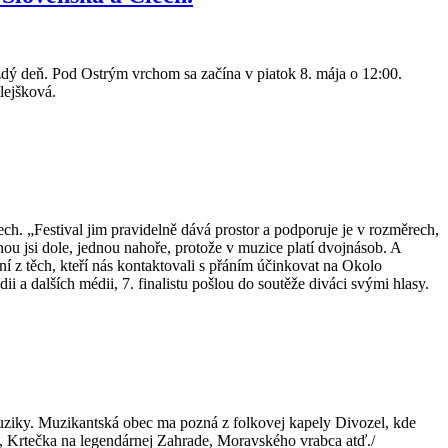
ždý deň. Pod Ostrým vrchom sa začína v piatok 8. mája o 12:00.
lejšková.
ech. „Festival jim pravidelně dává prostor a podporuje je v rozměrech,
ou jsi dole, jednou nahoře, protože v muzice platí dvojnásob. A
ní z těch, kteří nás kontaktovali s přáním účinkovat na Okolo
ii a dalších médii, 7. finalistu pošlou do soutěže diváci svými hlasy.
muziky. Muzikantská obec ma pozná z folkovej kapely Divozel, kde
u, Krtečka na legendárnej Zahrade, Moravského vrabca atď./