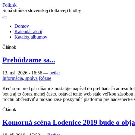
Folk
.
sk
Silná stránka slovenskej (folkovej) hudby
Domov
Kalendár akcií
Main
Katalóg albumov
navigation
Článok
Prebúdzame sa...
13. máj 2026 - 16:56
—
petiar
Informácia, správa
Rôzne
Keď som pred pár dňami z nostalgie napísal do prehliadača adresu fo
bot a aj to čoraz menej často, ostával tento web stále veľkou zásobou 
trochu občerstviť a možno zase poskytnúť platformu pre nadšenecké 
Článok
Komorná scéna Lodenice 2019 bude o obj