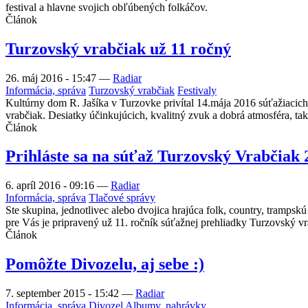
festival a hlavne svojich obľúbených folkáčov.
Článok
Turzovský vrabčiak už 11 ročný
26. máj 2016 - 15:47
—
Radiar
Informácia, správa
Turzovský vrabčiak
Festivaly
Kultúrny dom R. Jašíka v Turzovke privítal 14.mája 2016 súťažiacich
vrabčiak. Desiatky účinkujúcich, kvalitný zvuk a dobrá atmosféra, ta
Článok
Prihláste sa na súťaž Turzovský Vrabčiak 
6. apríl 2016 - 09:16
—
Radiar
Informácia, správa
Tlačové správy
Ste skupina, jednotlivec alebo dvojica hrajúca folk, country, tramps
pre Vás je pripravený už 11. ročník súťažnej prehliadky Turzovský 
Článok
Pomôžte Divozelu, aj sebe :)
7. september 2015 - 15:42
—
Radiar
Informácia, správa
Divozel
Albumy, nahrávky