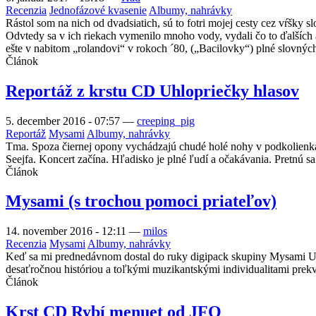
Recenzia
Jednofázové kvasenie
Albumy, nahrávky
Rástol som na nich od dvadsiatich, sú to fotri mojej cesty cez vŕšky 
Odvtedy sa v ich riekach vymenilo mnoho vody, vydali čo to ďalších a
ešte v nabitom „rolandovi“ v rokoch ´80, („Bacilovky“) plné slovných
Článok
Reportáž z krstu CD Uhlopriečky hlasov
5. december 2016 - 07:57
—
creeping_pig
Reportáž
Mysami
Albumy, nahrávky
Tma. Spoza čiernej opony vychádzajú chudé holé nohy v podkolienkac
Seejfa. Koncert začína. Hľadisko je plné ľudí a očakávania. Pretnú s
Článok
Mysami (s trochou pomoci priateľov)
14. november 2016 - 12:11
—
milos
Recenzia
Mysami
Albumy, nahrávky
Keď sa mi prednedávnom dostal do ruky digipack skupiny Mysami Uhlo
desaťročnou históriou a toľkými muzikantskými individualitami prekva
Článok
Krst CD Rybí menuet od JFQ