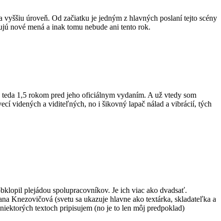
vyššiu úroveň. Od začiatku je jedným z hlavných poslaní tejto scény
ujú nové mená a inak tomu nebude ani tento rok.
, teda 1,5 rokom pred jeho oficiálnym vydaním. A už vtedy som
í videných a viditeľných, no i šikovný lapač nálad a vibrácií, tých
bklopil plejádou spolupracovníkov. Je ich viac ako dvadsať.
na Knezovičová (svetu sa ukazuje hlavne ako textárka, skladateľka a
iektorých textoch pripisujem (no je to len môj predpoklad)