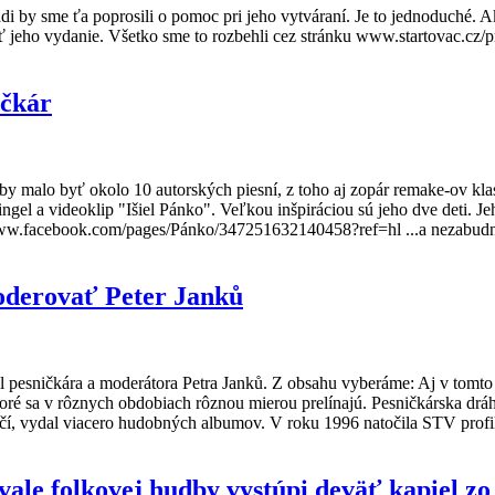
i by sme ťa poprosili o pomoc pri jeho vytváraní. Je to jednoduché. 
ť jeho vydanie. Všetko sme to rozbehli cez stránku www.startovac.cz/pr
ičkár
e by malo byť okolo 10 autorských piesní, z toho aj zopár remake-ov 
gel a videoklip "Išiel Pánko". Veľkou inšpiráciou sú jeho dve deti. Je
//www.facebook.com/pages/Pánko/347251632140458?ref=hl ...a nezabudni
oderovať Peter Janků
l pesničkára a moderátora Petra Janků. Z obsahu vyberáme: Aj v tomto 
ktoré sa v rôznych obdobiach rôznou mierou prelínajú. Pesničkárska dráh
ičí, vydal viacero hudobných albumov. V roku 1996 natočila STV profil 
ale folkovej hudby vystúpi deväť kapiel zo