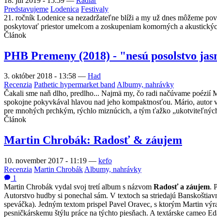
18. júl 2019 - 15:59
—
Radiar
Predstavujeme
Lodenica
Festivaly
21. ročník Lodenice sa nezadržateľne blíži a my už dnes môžeme pov
poskytovať priestor umelcom a zoskupeniam komorných a akustických 
Článok
PHB Premeny (2018) - "nesú posolstvo jas
3. október 2018 - 13:58
—
Had
Recenzia
Pathetic hypermarket band
Albumy, nahrávky
Čakali sme naň dlho, predlho... Najmä my, čo radi načúvame poézií 
spokojne pokyvkával hlavou nad jeho kompaktnosťou. Mário, autor všet
pre mnohých prchkým, rýchlo miznúcich, a tým ťažko „ukotviteľných“
Článok
Martin Chrobák: Radosť & záujem
10. november 2017 - 11:19
—
kefo
Recenzia
Martin Chrobák
Albumy, nahrávky
1
Martin Chrobák vydal svoj tretí album s názvom
Radosť a záujem
. 
Autorstvo hudby si ponechal sám. V textoch sa striedajú Banskoštiav
speváčka). Jedným textom prispel Pavel Oravec, s ktorým Martin výra
pesničkárskemu štýlu práce na týchto piesňach. A textárske cameo E