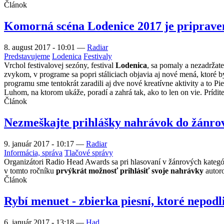
Článok
Komorná scéna Lodenice 2017 je priprave
8. august 2017 - 10:01
—
Radiar
Predstavujeme
Lodenica
Festivaly
Vrchol festivalovej sezóny, festival
Lodenica
, sa pomaly a nezadržat
zvykom, v programe sa popri stáliciach objavia aj nové mená, ktoré by
programu sme tentokrát zaradili aj dve nové kreatívne aktivity a to
Luhom, na ktorom ukáže, poradí a zahrá tak, ako to len on vie. Prídite
Článok
Nezmeškajte prihlášky nahrávok do žánro
9. január 2017 - 10:17
—
Radiar
Informácia, správa
Tlačové správy
Organizátori Radio Head Awards sa pri hlasovaní v žánrových kategór
v tomto ročníku
prvýkrát možnosť prihlásiť svoje nahrávky
autoro
Článok
Rybí menuet - zbierka piesní, ktoré nepodl
6. január 2017 - 13:18
—
Had