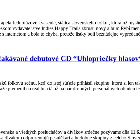
apela Jednofázové kvasenie, stálica slovenského folku , ktorá už mysl
eskom vydavateľstve Indies Happy Trails zbrusu nový album Rybí menu
e s internetom a bola to chyba, pretože lístky boli beznádejne vypredan
čakávané debutové CD “Uhlopriečky hlasov
kú folkovú scénu, keď do istej súťaže prihlásil skupinu, ktorú si len 
 premenil na realitu a tá až na pár drobných personálnych obmien tr
lovenska a všetkých poslucháčov a divákov srdečne pozývame dňa
11.6
a divákom odprezentujú pesničkári a hudobné skupiny z celého Slovens