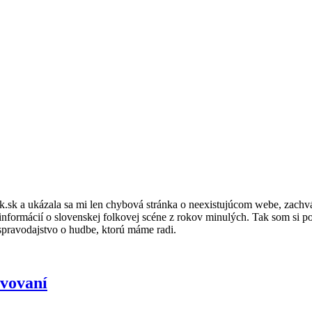
lk.sk a ukázala sa mi len chybová stránka o neexistujúcom webe, zachv
informácií o slovenskej folkovej scéne z rokov minulých. Tak som si pov
spravodajstvo o hudbe, ktorú máme radi.
avovaní