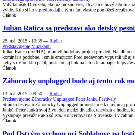
Milý fanúšik Divozelu, ako už možno vieš, chystáme nový album a rad
výjde. Kúp si ho v predpredaji a tým nám vlastne pomôžeš zrealizova
Článok
Julián Ratica sa predstaví ako detský pesn
25. máj 2015 - 10:35
—
Radiar
Predstavujeme
Muzikanti
Julián Ratica (exPHB) pripravil hudobný projekt pre deti. Na album
kominár a podobne... smile emoticon Pred nedávnom vypustili už aj sin
keby sa Vám klip páčil, posielam aj link na ich fcb fanpage: https:
Článok
Záhoracky unplugged bude aj tento rok m
13. máj 2015 - 09:50
—
Radiar
Predstavujeme
Záhorácky Unplugged
Peter Janků
Festivaly
Stránka festivalu Záhoracky Unplugged priniesla medzi inými aj profi
Janků. Peter Janků svoj život delí medzi divadlo, televíziu a hudbu, 
Vystupuje prevažne ako sólista. Koncertoval na Slovensku i v zahran
Článok
Pod Ostrým vrchom pri Soblahove na festiv