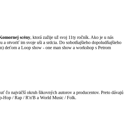
Komornej scény
, ktorá zažije už svoj 11ty ročník. Ako je u nás
cu a otvoriť im svoje uši a srdcia. Do sobotňajšieho dopoludňajšieho
nielen) deťom a Loop show - one man show a workshop s Petrom
nuť čo najväčší okruh šikovných autorov a producentov. Preto dávajú
-Hop / Rap / R'n'B a World Music / Folk.