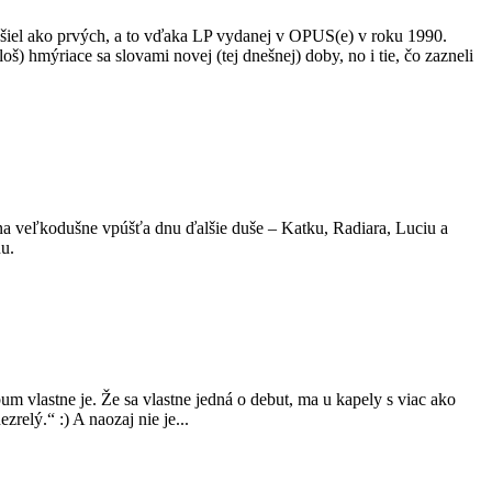
h našiel ako prvých, a to vďaka LP vydanej v OPUS(e) v roku 1990.
 hmýriace sa slovami novej (tej dnešnej) doby, no i tie, čo zazneli
na veľkodušne vpúšťa dnu ďalšie duše – Katku, Radiara, Luciu a
nu.
 vlastne je. Že sa vlastne jedná o debut, ma u kapely s viac ako
elý.“ :) A naozaj nie je...