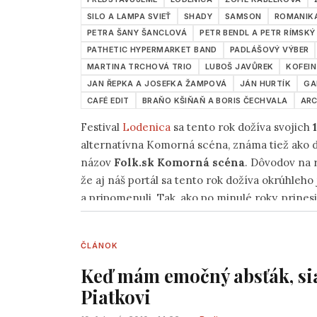
SILO A LAMPA SVIEŤ
SHADY
SAMSON
ROMANIK
PETRA ŠANY ŠANCLOVÁ
PETR BENDL A PETR RÍMSKÝ
PATHETIC HYPERMARKET BAND
PADLÁŠOVÝ VÝBER
MARTINA TRCHOVÁ TRIO
LUBOŠ JAVŮREK
KOFEIN
JAN ŘEPKA A JOSEFKA ŽAMPOVÁ
JÁN HURTÍK
GA
CAFÉ EDIT
BRAŇO KŠIŇAŇ A BORIS ČECHVALA
AR
Festival
Lodenica
sa tento rok dožíva svojich
alternatívna Komorná scéna, známa tiež ako di
názov
Folk.sk Komorná scéna
. Dôvodov na 
že aj náš portál sa tento rok dožíva okrúhleho
a pripomenuli. Tak, ako po minulé roky, prine
pesničkárskej tvorby z oboch strán rieky Mor
takých, ktorí sa doposiaľ na Lodeničiarskom 
ČLÁNOK
osvedčení moderátori a pesničkári
Peter Jan
štvrtok a v piatok a
Petiar
, ktorý bude mať p
Keď mám emočný absťák, si
Piatkovi