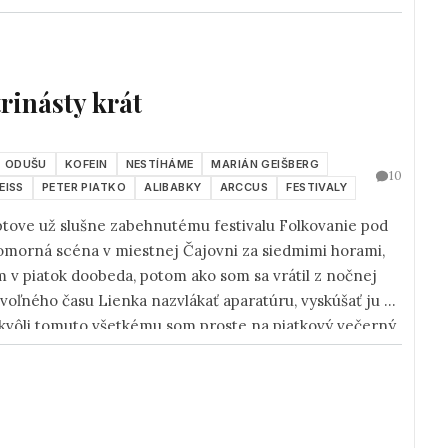
 a Roman "Zibo" Zábojník
,
Luky Lukáč
a
Martin
 v sobotu 25. júla krátko pred šiestou hodinou všetci v
mu nadpisu.
rinásty krát
ODUŠU
KOFEIN
NESTÍHÁME
MARIÁN GEIŠBERG
10
EISS
PETER PIATKO
ALIBABKY
ARCCUS
FESTIVALY
iptove už slušne zabehnutému festivalu Folkovanie pod
komorná scéna v miestnej Čajovni za siedmimi horami,
m v piatok doobeda, potom ako som sa vrátil z nočnej
voľného času Lienka nazvlákať aparatúru, vyskúšať ju a
a kvôli tomuto všetkému som proste na piatkový večerný
zaspal.