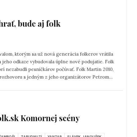
rať, bude aj folk
ivalom, ktorým sa už nová generácia folkerov vrátila
 na jeho odkaze vybudovala úplne nové podujatie. Folk
torí nezabudli pesničkárov počúvať. Folk Martin 2010,
o rozhovoru s jedným z jeho organizátorov Petrom
olk.sk Komornej scény
ŽAMBOŠI
ZABUDNUTÍ
YANTAR
SLÁVEK JANOUŠEK