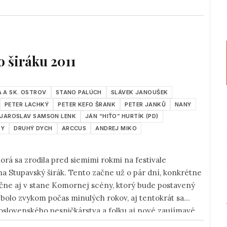
 širáku 2011
 A SK. OSTROV
STANO PALÚCH
SLÁVEK JANOUŠEK
PETER LACHKÝ
PETER KEFO ŠRANK
PETER JANKŮ
NANY
JAROSLAV SAMSON LENK
JÁN “HIŤO” HURTÍK (PD)
TY
DRUHÝ DYCH
ARCCUS
ANDREJ MIKO
ktorá sa zrodila pred siemimi rokmi na festivale
na Stupavský širák. Tento začne už o pár dní, konkrétne
čne aj v stane Komornej scény, ktorý bude postavený
bolo zvykom počas minulých rokov, aj tentokrát sa
oslovenského pesničkárstva a folku aj nové zaujímavé