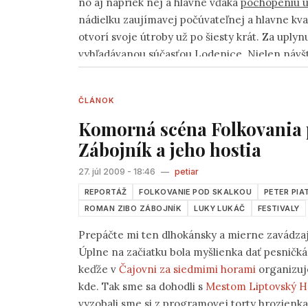
no aj napriek nej a hlavne vďaka
pochopeniu 
nádielku zaujímavej počúvateľnej a hlavne kva
otvorí svoje útroby už po šiesty krát. Za upl
vyhľadávanou súčasťou Lodenice. Nielen návšt
účinkovanie pred pozorným a vnímavýnm publ
mená, ktoré mnohí z vás ešte nemali možnosť 
ČLÁNOK
Komorná scéna Folkovania 
Zábojník a jeho hostia
27. júl 2009 - 18:46
—
petiar
REPORTÁŽ
FOLKOVANIE POD SKALKOU
PETER PIA
ROMAN ZIBO ZÁBOJNÍK
LUKY LUKÁČ
FESTIVALY
Prepáčte mi ten dlhokánsky a mierne zavádzajú
Úplne na začiatku bola myšlienka dať pesničk
keďže v
Čajovni za siedmimi horami
organizuj
kde. Tak sme sa dohodli s
Mestom Liptovský H
vyzobali sme si z programovej torty hrozienka