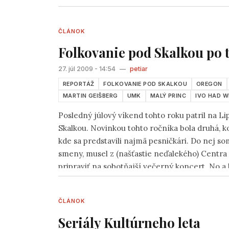
hodili. Menovite: Had (Ivo Weiss),
Peter Piatko
Chrobák
. Až na posledného menovaného sme sa
ČLÁNOK
čajovni zišli a to sa už pomaly dostávame k to
Folkovanie pod Skalkou po t
27. júl 2009 - 14:54
—
petiar
REPORTÁŽ
FOLKOVANIE POD SKALKOU
OREGON
MARTIN GEIŠBERG
UMK
MALÝ PRINC
IVO HAD W
Posledný júlový víkend tohto roku patril na L
Skalkou. Novinkou tohto ročníka bola druhá, 
kde sa predstavili najmä pesničkári. Do nej so
smeny, musel z (našťastie neďalekého) Centra 
pripraviť na sobotňajší večerný koncert. No 
program na hlavnej scéne (začínajúci o 17:00) 
ČLÁNOK
Seriály Kultúrneho leta