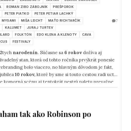
A
ROMAN ZIBO ZÁBOJNÍK
PREŠPOROK
PETER PIATKO
PETER PETIAR LACHKÝ
7
MYSAMI
MIŠA LEICHT
MAŤO RICHTARČÍK
KALUMET
JURAJ TURTEV
ILARD
FOLKTÓN
EDO KLENA A KLENOTY
CAVA
CCUS
FESTIVALY
12
tych
narodenín
. Súčasne sa
6 rokov
dožíva aj
vadelný stan, ktorá od tohto ročníka prvýkrát ponesie
rebranding bolo viacero, no hlavným dôvodom je fakt,
 jubilea
10 rokov,
ktoré by sme si touto cestou radi uctili
sie komorná scénu aj tentokrát pestrú paletu prevažne
avy. Z celkového počtu
33
účinkujúcich interpretov je
15
pódiu nepredstavili. Programom vás budú sprevádzať
ků,
ktorý bude okupovať moderátorský mikrofón vo
od palcom sobotný program.
aham tak ako Robinson po