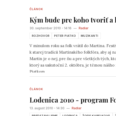
ČLÁNOK
Kým bude pre koho tvoriť a h
30. september 2010 - 14:16
—
Radiar
ROZHOVOR
PETER PIATKO
MUZIKANTI
V minulom roku sa folk vrátil do Martina. Fest
k starej tradícii Martinského folkfóra, aby aj
Martin je o nej, pre ňu a pre všetkých tých, k
ktorý sa uskutoční 2. októbra, je témou nášh
Piatkom.
ČLÁNOK
Lodenica 2010 - program F
13. august 2010 - 14:30
—
Radiar
PREDSTAVUJEME
LODENICA
ŽOFIE KABELKOVÁ