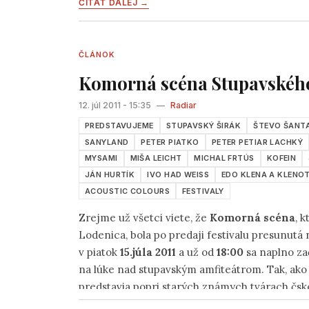
ČÍTAŤ ĎALEJ →
ČLÁNOK
Komorná scéna Stupavského
12. júl 2011 - 15:35
—
Radiar
PREDSTAVUJEME
STUPAVSKÝ ŠIRÁK
ŠTEVO ŠANTA
SANYLAND
PETER PIATKO
PETER PETIAR LACHKÝ
MYSAMI
MIŠA LEICHT
MICHAL FRTÚS
KOFEIN
JÁN HURTÍK
IVO HAD WEISS
EDO KLENA A KLENO
ACOUSTIC COLOURS
FESTIVALY
Zrejme už všetci viete, že
Komorná scéna
, 
Lodenica, bola po predaji festivalu presunutá 
v piatok
15.júla 2011
a už od
18:00
sa naplno za
na lúke nad stupavským amfiteátrom. Tak, ako 
predstavia popri starých známych tvárach čsk
osobnosti a formácie.