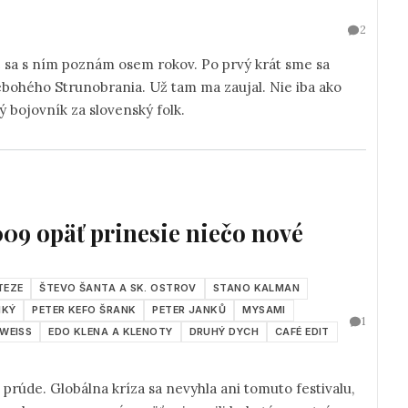
2
c sa s ním poznám osem rokov. Po prvý krát sme sa
ebohého Strunobrania. Už tam ma zaujal. Nie iba ako
ý bojovník za slovenský folk.
9 opäť prinesie niečo nové
TEZE
ŠTEVO ŠANTA A SK. OSTROV
STANO KALMAN
HKÝ
PETER KEFO ŠRANK
PETER JANKŮ
MYSAMI
1
 WEISS
EDO KLENA A KLENOTY
DRUHÝ DYCH
CAFÉ EDIT
prúde. Globálna kríza sa nevyhla ani tomuto festivalu,