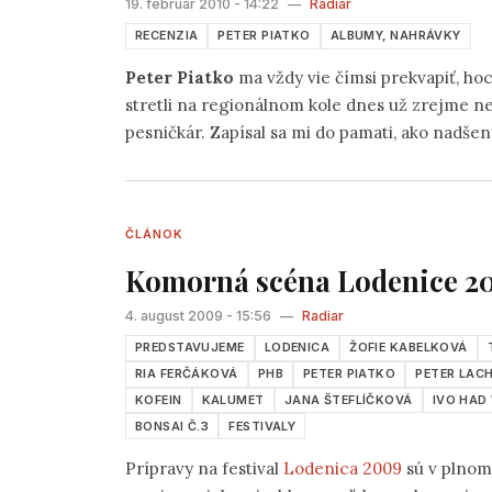
19. február 2010 - 14:22
—
Radiar
RECENZIA
PETER PIATKO
ALBUMY, NAHRÁVKY
Peter Piatko
ma vždy vie čímsi prekvapiť, ho
stretli na regionálnom kole dnes už zrejme n
pesničkár. Zapísal sa mi do pamati, ako nadšen
ČLÁNOK
Komorná scéna Lodenice 200
4. august 2009 - 15:56
—
Radiar
PREDSTAVUJEME
LODENICA
ŽOFIE KABELKOVÁ
RIA FERČÁKOVÁ
PHB
PETER PIATKO
PETER LAC
KOFEIN
KALUMET
JANA ŠTEFLÍČKOVÁ
IVO HAD
BONSAI Č.3
FESTIVALY
Prípravy na festival
Lodenica 2009
sú v plnom 