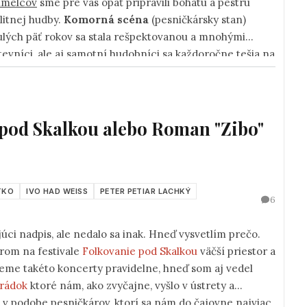
umelcov
sme pre vás opäť pripravili bohatú a pestrú
litnej hudby.
Komorná scéna
(pesničkársky stan)
ynulých päť rokov sa stala rešpektovanou a mnohými
evníci, ale aj samotní hudobníci sa každoročne tešia na
ikom. Tohoročný hudobný koktejl znovu osviežia
počuť, alebo stretnúť.
pod Skalkou alebo Roman "Zibo"
TKO
IVO HAD WEISS
PETER PETIAR LACHKÝ
6
ci nadpis, ale nedalo sa inak. Hneď vysvetlím prečo.
árom na festivale
Folkovanie pod Skalkou
väčší priestor a
eme takéto koncerty pravidelne, hneď som aj vedel
rádok
ktoré nám, ako zvyčajne, vyšlo v ústrety a
 v podobe pesničkárov, ktorí sa nám do čajovne najviac