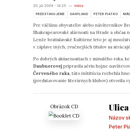
20. júl 2009 - 14:25
—
milos
PREDSTAVUJEME
SANYLAND
PETER PIATKO
MÄ
Pre väčšinu obyvateľov alebo návštevníkov Br
Shakespearovské slávnosti na Hrade a občas 
Lenže bratislavské Kultúrne leto je aj množst
v záplave iných, zvučnejších titulov sa strácaj
Po dobrých skúsenostiach z minulého roka, ke
Daubnerovej
pripravila sériu hojne navštev
Červeného raka
, táto inštitúcia rozbehla hn
(predstavovanie literárnych klubov) otvorila
Ulica
Obrázok CD
Názov s
Peter Pi