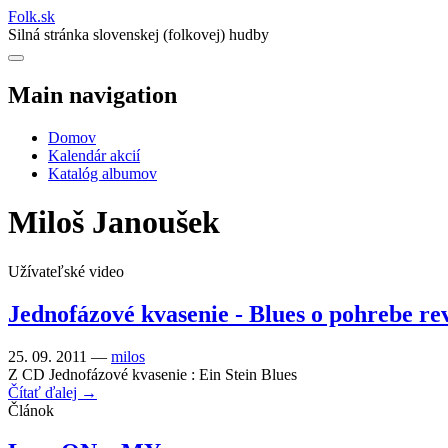
Folk
.
sk
Silná stránka slovenskej (folkovej) hudby
Main navigation
Domov
Kalendár akcií
Katalóg albumov
Miloš Janoušek
Užívateľské video
Jednofázové kvasenie - Blues o pohrebe re
25. 09. 2011 —
milos
Z CD Jednofázové kvasenie : Ein Stein Blues
Čítať ďalej →
Článok