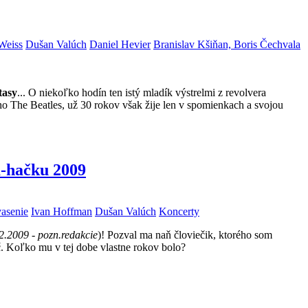
Weiss
Dušan Valúch
Daniel Hevier
Branislav Kšiňan, Boris Čechvala
tasy
... O niekoľko hodín ten istý mladík výstrelmi z revolvera
The Beatles, už 30 rokov však žije len v spomienkach a svojou
 a-hačku 2009
asenie
Ivan Hoffman
Dušan Valúch
Koncerty
2.2009 - pozn.redakcie
)! Pozval ma naň človiečik, ktorého som
č. Koľko mu v tej dobe vlastne rokov bolo?