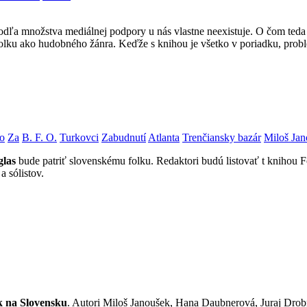
 podľa množstva mediálnej podpory u nás vlastne neexistuje. O čom teda 
olku ako hudobného žánra. Keďže s knihou je všetko v poriadku, probl
o
Za
B. F. O.
Turkovci
Zabudnutí
Atlanta
Trenčiansky bazár
Miloš Jan
glas
bude patriť slovenskému folku. Redaktori budú listovať t knihou
a sólistov.
k na Slovensku
. Autori Miloš Janoušek, Hana Daubnerová, Juraj Drob