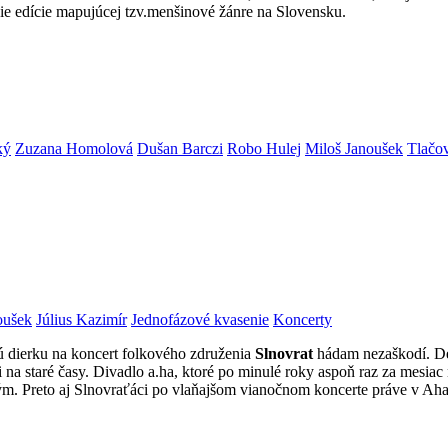
anie edície mapujúcej tzv.menšinové žánre na Slovensku.
ký
Zuzana Homolová
Dušan Barczi
Robo Hulej
Miloš Janoušek
Tlačo
oušek
Július Kazimír
Jednofázové kvasenie
Koncerty
ú dierku na koncert folkového združenia
Slnovrat
hádam nezaškodí. Deň
i na staré časy. Divadlo a.ha, ktoré po minulé roky aspoň raz za mesia
ým. Preto aj Slnovraťáci po vlaňajšom vianočnom koncerte práve v Ahač