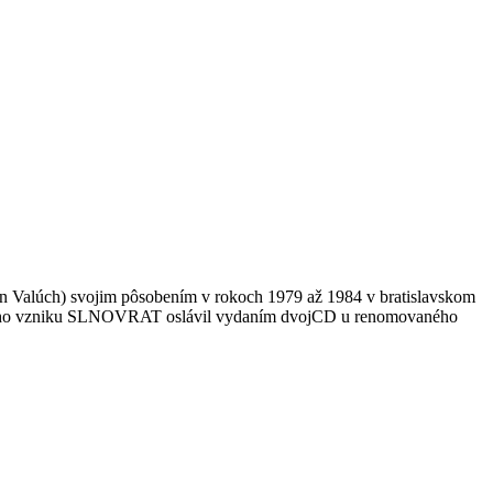
n Valúch) svojim pôsobením v rokoch 1979 až 1984 v bratislavskom
ie svojho vzniku SLNOVRAT oslávil vydaním dvojCD u renomovaného