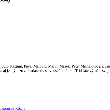
ulo Kazimír, Pavel Malovič, Martin Mašek, Peter Michalovič a Duša
alo sa aj jedným zo zakladateľov slovenského folku. Tridsiate výroč
 Janoušek
Rôzne