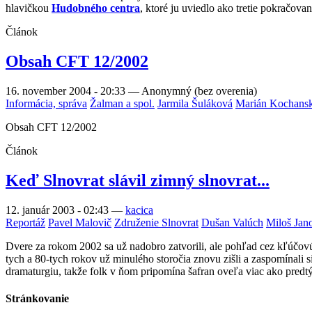
hlavičkou
Hudobného centra
, ktoré ju uviedlo ako tretie pokračov
Článok
Obsah CFT 12/2002
16. november 2004 - 20:33
—
Anonymný (bez overenia)
Informácia, správa
Žalman a spol.
Jarmila Šuláková
Marián Kochans
Obsah CFT 12/2002
Článok
Keď Slnovrat slávil zimný slnovrat...
12. január 2003 - 02:43
—
kacica
Reportáž
Pavel Malovič
Združenie Slnovrat
Dušan Valúch
Miloš Jan
Dvere za rokom 2002 sa už nadobro zatvorili, ale pohľad cez kľúčov
tych a 80-tych rokov už minulého storočia znovu zišli a zaspomínali s
dramaturgiu, takže folk v ňom pripomína šafran oveľa viac ako predt
Stránkovanie