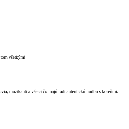
o tom všetkým!
kovia, muzikanti a všetci čo majú radi autentickú hudbu s koreňmi.