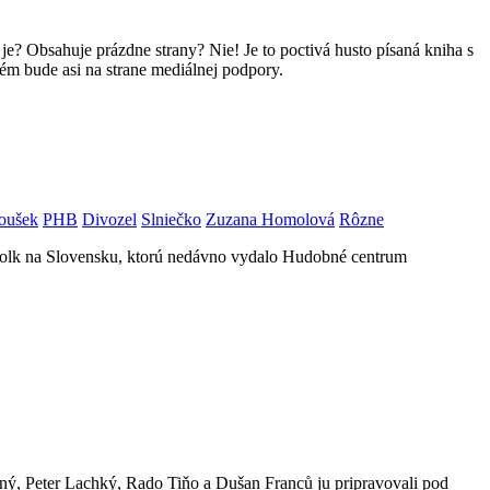
je? Obsahuje prázdne strany? Nie! Je to poctivá husto písaná kniha s
ém bude asi na strane mediálnej podpory.
oušek
PHB
Divozel
Slniečko
Zuzana Homolová
Rôzne
 Folk na Slovensku, ktorú nedávno vydalo Hudobné centrum
ný, Peter Lachký, Rado Tiňo a Dušan Franců ju pripravovali pod