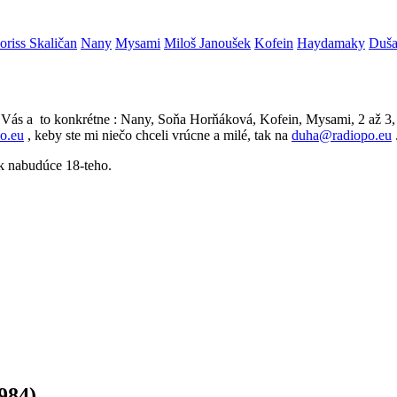
riss Skaličan
Nany
Mysami
Miloš Janoušek
Kofein
Haydamaky
Duša
Vás a to konkrétne : Nany, Soňa Horňáková, Kofein, Mysami, 2 až 3,
o.eu
, keby ste mi niečo chceli vrúcne a milé, tak na
duha@radiopo.eu
ak nabudúce 18-teho.
984)