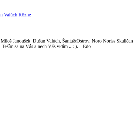
n Valúch
Rôzne
 Miloš Janoušek, Dušan Valúch, Šanta&Ostrov, Noro Noriss Skaličan
. Teším sa na Vás a nech Vás vidím ...:-). Edo