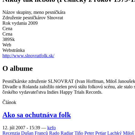
Názov skupiny, meno pesničkára
Združenie pesničkárov Slnovrat
Rok vydania
2009
Cena
Cena
389Sk
Web
Webstránka
http://www.slnovratfolk.sk/
O albume
Pesničkárske združenie SLNOVRAT (Ivan Hoffman, Miloš Janoušek, J
Divadle u Rolanda založilo nielen prvú stálu folkovú scénu, ale st
českého vydavateľstva Indies Happy Trials Records.
Článok
Ako sa ochutnáva folk
12. júl 2007 - 15:39
—
kefo
Recenzia
Dušan Franců
Rado Radiar Tiňo
Peter Petiar Lachký
Miloš