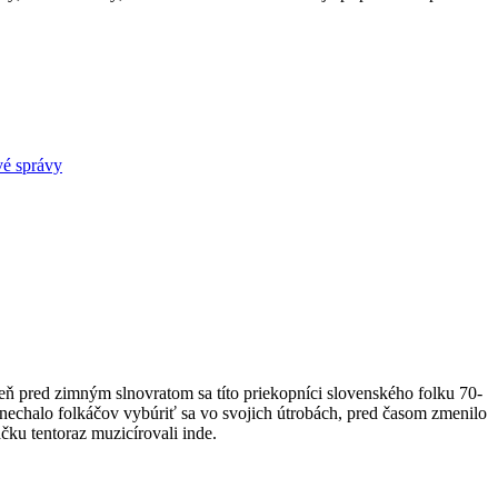
vé správy
 pred zimným slnovratom sa títo priekopníci slovenského folku 70-
c nechalo folkáčov vybúriť sa vo svojich útrobách, pred časom zmenilo
ku tentoraz muzicírovali inde.