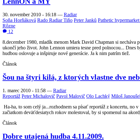
LennON a MY
30. november 2010 - 16:18
—
Radiar
Soňa Horňáková
Rado Radiar Tiňo
Peter Janků
Pathetic hypermarket
Rôzne
12
8.december 1980, mladík menom Mark David Chapman si necháva 
ukončí jeho život. John Lennon umiera tesne pred polnocou... Dnes 
hudbou oslovuje a inšpiruje nové generácie. Ja k nim patrím tiež.
Článok
Šou na štyri kilá, z ktorých vlastne dve ne
1. marec 2010 - 11:58
—
Radiar
Reportáž
Peter Michalovič
Pavol Malovič
Olo Lachký
Miloš Janouše
Ha-ha, to som celý ja...rozhodnem sa písať reportáž z koncertu, no 
začiatkom deväťdesiatych rokov molestoval, by si spomenul na akordy 
Článok
Dobre utajená hudba 4.11.2009.