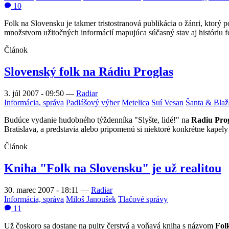
10
Folk na Slovensku je takmer tristostranová publikácia o žánri, ktorý
množstvom užitočných informácií mapujúca súčasný stav aj históriu f
Článok
Slovenský folk na Rádiu Proglas
3. júl 2007 - 09:50
—
Radiar
Informácia, správa
Padlášový výber
Metelica
Suí Vesan
Šanta & Blaž
Budúce vydanie hudobného týždenníka "Slyšte, lidé!" na
Radiu Pro
Bratislava, a predstavia alebo pripomenú si niektoré konkrétne kapely 
Článok
Kniha "Folk na Slovensku" je už realitou
30. marec 2007 - 18:11
—
Radiar
Informácia, správa
Miloš Janoušek
Tlačové správy
11
Už čoskoro sa dostane na pulty čerstvá a voňavá kniha s názvom
Fol