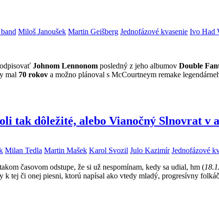
 band
Miloš Janoušek
Martin Geišberg
Jednofázové kvasenie
Ivo Had 
podpisovať
Johnom Lennonom
posledný z jeho albumov
Double Fan
by mal
70 rokov
a možno plánoval s McCourtneym remake legendárneho 
boli tak dôležité, alebo Vianočný Slnovrat v
k
Milan Tedla
Martin Mašek
Karol Svozil
Julo Kazimír
Jednofázové kv
v takom časovom odstupe, že si už nespomínam, kedy sa udial, hm (
18.1
k tej či onej piesni, ktorú napísal ako vtedy mladý, progresívny folká