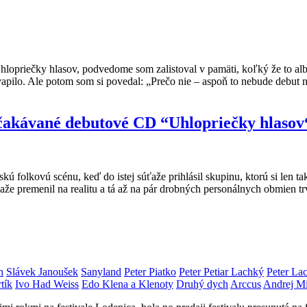
priečky hlasov, podvedome som zalistoval v pamäti, koľký že to album
pilo. Ale potom som si povedal: „Prečo nie – aspoň to nebude debut nezr
čakávané debutové CD “Uhlopriečky hlasov
kú folkovú scénu, keď do istej súťaže prihlásil skupinu, ktorú si len 
 premenil na realitu a tá až na pár drobných personálnych obmien tr
h
Slávek Janoušek
Sanyland
Peter Piatko
Peter Petiar Lachký
Peter La
tík
Ivo Had Weiss
Edo Klena a Klenoty
Druhý dych
Arccus
Andrej M