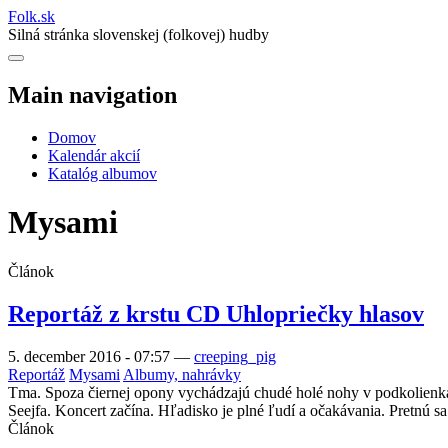
Folk
.
sk
Silná stránka slovenskej (folkovej) hudby
Main navigation
Domov
Kalendár akcií
Katalóg albumov
Mysami
Článok
Reportáž z krstu CD Uhlopriečky hlasov
5. december 2016 - 07:57
—
creeping_pig
Reportáž
Mysami
Albumy, nahrávky
Tma. Spoza čiernej opony vychádzajú chudé holé nohy v podkolienkac
Seejfa. Koncert začína. Hľadisko je plné ľudí a očakávania. Pretnú s
Článok