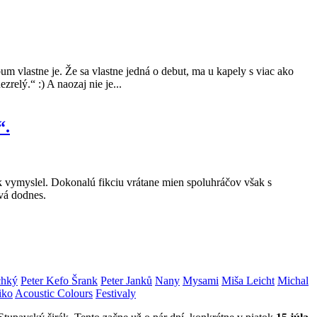
 vlastne je. Že sa vlastne jedná o debut, ma u kapely s viac ako
elý.“ :) A naozaj nie je...
“.
tak vymyslel. Dokonalú fikciu vrátane mien spoluhráčov však s
vá dodnes.
chký
Peter Kefo Šrank
Peter Janků
Nany
Mysami
Miša Leicht
Michal
iko
Acoustic Colours
Festivaly