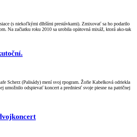
iace (s niekoľkými dlhšími prestávkami). Zmixovať sa ho podarilo
ľom. Na začiatku roku 2010 sa urobila opätovná mixáž, ktorá ako-tak
kutoční.
Kafe Scherz (Palisády) mení svoj rpogram. Žofie Kabelková odriekla
jej umožnilo odspievať koncert a predniesť svoje piesne na patričnej
dvojkoncert