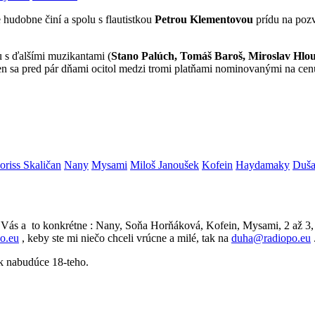
hudobne činí a spolu s flautistkou
Petrou Klementovou
prídu na poz
 s ďalšími muzikantami (
Stano Palúch, Tomáš Baroš, Miroslav Hlo
ten sa pred pár dňami ocitol medzi tromi platňami nominovanými na ce
riss Skaličan
Nany
Mysami
Miloš Janoušek
Kofein
Haydamaky
Duša
Vás a to konkrétne : Nany, Soňa Horňáková, Kofein, Mysami, 2 až 3,
o.eu
, keby ste mi niečo chceli vrúcne a milé, tak na
duha@radiopo.eu
ak nabudúce 18-teho.