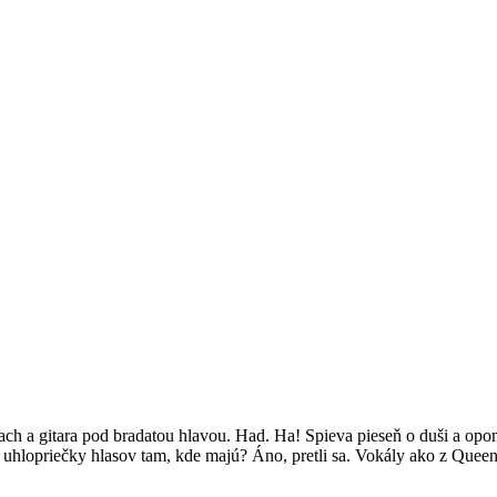
h a gitara pod bradatou hlavou. Had. Ha! Spieva pieseň o duši a opo
a uhlopriečky hlasov tam, kde majú? Áno, pretli sa. Vokály ako z Quee