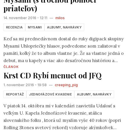
priateľov)
14. november 2016 - 12:11
—
milos
RECENZIA
MYSAMI
ALBUMY, NAHRÁVKY
Keď sa mi prednedávnom dostal do ruky digipack skupiny
Mysami Uhlopriečky hlasov, podvedome som zalistoval v
pamäti, koľký že to album vlastne je. Že sa vlastne jedná o
debut, ma u kapely s viac ako desaťročnou históriou a
ČLÁNOK
toľkými muzikantskými individualitami prekvapilo. Ale
Krst CD Rybí menuet od JFQ
potom som si povedal: „Prečo nie – aspoň to nebude debut
nezrelý.“ :) A naozaj nie je...
1. november 2016 - 19:58
—
creeping_pig
REPORTÁŽ
JEDNOFÁZOVÉ KVASENIE
ALBUMY, NAHRÁVKY
V piatok 14. októbra mi v kalendári zasvietila Udalosť s
veľkým U. Kapela Jednofázové kvasenie, stálica
slovenského folku , ktorá už myslím vyše 40 rokov (popri
Rolling Stones svetový rekord) vzdoruje akýmkoľvek