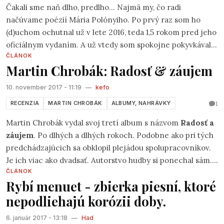
Čakali sme naň dlho, predlho... Najmä my, čo radi
načúvame poézií Mária Polónyiho. Po prvý raz som ho
(d)uchom ochutnal už v lete 2016, teda 1,5 rokom pred jeho
oficiálnym vydaním. A už vtedy som spokojne pokyvkával
ČLÁNOK
hlavou nad jeho kompaktnosťou. Mário, autor všetkých 15
Martin Chrobák: Radosť & záujem
piesní je skúsený, ostrieľaný básnik, pozorný pozorovateľ
vecí videných a viditeľných, no i šikovný lapač nálad a
10. november 2017 - 11:19
—
kefo
vibrácií, tých pre mnohých prchkým, rýchlo miznúcich, a
1
RECENZIA
MARTIN CHROBÁK
ALBUMY, NAHRÁVKY
tým ťažko „ukotviteľných“ do formy textovej, či hudobnej.
Martin Chrobák vydal svoj tretí album s názvom
Radosť a
záujem
. Po dlhých a dlhých rokoch. Podobne ako pri tých
predchádzajúcich sa obklopil plejádou spolupracovníkov.
Je ich viac ako dvadsať. Autorstvo hudby si ponechal sám.
ČLÁNOK
V textoch sa striedajú Banskoštiavničanky Andrea
Rybí menuet - zbierka piesní, ktoré
Kočalková (svetu sa ukazuje hlavne ako poetka) a Zuzana
nepodliehajú korózii doby.
Knezovičová (svetu sa ukazuje hlavne ako textárka,
skladateľka a speváčka). Jedným textom prispel Pavel
6. január 2017 - 13:18
—
Had
Oravec, s ktorým Martin výrazne spolupracoval na