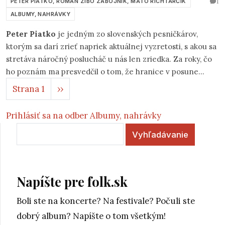
1
PETER PIATKO, ROMAN ZIBO ZÁBOJNÍK, MAŤO RICHTARČÍK
ALBUMY, NAHRÁVKY
Peter Piatko
je jedným zo slovenských pesničkárov,
ktorým sa darí zrieť napriek aktuálnej vyzretosti, s akou sa
stretáva náročný poslucháč u nás len zriedka. Za roky, čo
ho poznám ma presvedčil o tom, že hranice v posune
Stránkovanie
kamsi ďalej sa dajú posúvať do nevídaných horizontov.
Ďalšia strana
Strana 1
››
Dôkazom toho je i jeho nový album „Lode“, ktorý nahral so
svojimi priateľmi „jedným dychom“, teda behom
Prihlásiť sa na odber Albumy, nahrávky
jednodňovej frekvencie (1.3.2014) v priestoroch Mestskej
Vyhľadávanie
scény v Martine. Je „spichnutý“ z novších a nových piesní
Petra, z ktorých značná časť vznikla za posledný rok.
Petrov rukopis sa nezmenil, je jasne rozpoznateľný.
Napíšte pre folk.sk
Boli ste na koncerte? Na festivale? Počuli ste
dobrý album? Napíšte o tom všetkým!