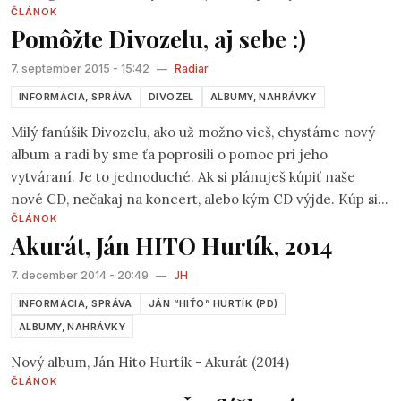
ČLÁNOK
pokusom o rozpad alebo zastavenie činnosti, vydala v
Pomôžte Divozelu, aj sebe :)
českom vydavateľstve Indies Happy Trails zbrusu nový
album Rybí menuet a krst tohto diela mal prebehnúť v
7. september 2015 - 15:42
—
Radiar
spomínanom čase na domácej scéne JFQ, v divadle Ticho
INFORMÁCIA, SPRÁVA
DIVOZEL
ALBUMY, NAHRÁVKY
a spol.. Vybral som sa tam bez konzultácie s internetom a
bola to chyba, pretože lístky boli beznádejne vypredané.
Milý fanúšik Divozelu, ako už možno vieš, chystáme nový
Našťastie ma istý p. Jaromír uviedol na zoznam ako VIP
album a radi by sme ťa poprosili o pomoc pri jeho
osobu, tak som sa cítil primerane dôležito.
vytváraní. Je to jednoduché. Ak si plánuješ kúpiť naše
nové CD, nečakaj na koncert, alebo kým CD výjde. Kúp si
ČLÁNOK
ho v predpredaji a tým nám vlastne pomôžeš zrealizovať
Akurát, Ján HITO Hurtík, 2014
jeho vydanie. Všetko sme to rozbehli cez stránku
www.startovac.cz/projekty/divozel-nove-cd-klip-aturne/
7. december 2014 - 20:49
—
JH
INFORMÁCIA, SPRÁVA
JÁN “HIŤO” HURTÍK (PD)
ALBUMY, NAHRÁVKY
Nový album, Ján Hito Hurtík - Akurát (2014)
ČLÁNOK