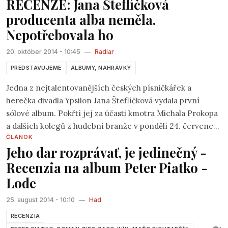
RECENZE: Jana Šteflíčková
producenta alba neměla.
Nepotřebovala ho
20. október 2014 - 10:45
—
Radiar
PREDSTAVUJEME
ALBUMY, NAHRÁVKY
Jedna z nejtalentovanějších českých písničkářek a
herečka divadla Ypsilon Jana Šteflíčková vydala první
sólové album. Pokřtí jej za účasti kmotra Michala Prokopa
a dalších kolegů z hudební branže v pondělí 24. července
ČLÁNOK
v pražské Malostranské besedě.
Jeho dar rozprávať, je jedinečný -
Recenzia na album Peter Piatko -
Lode
25. august 2014 - 10:10
—
Had
RECENZIA