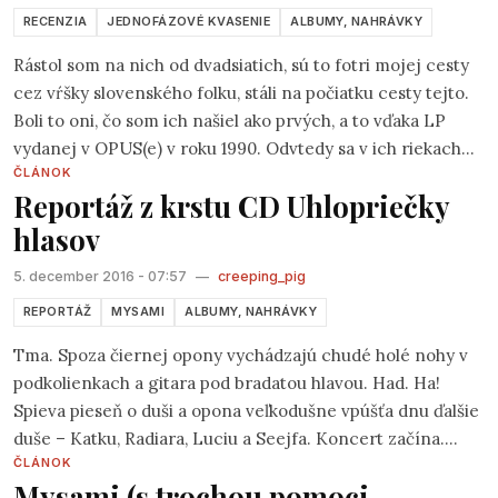
RECENZIA
JEDNOFÁZOVÉ KVASENIE
ALBUMY, NAHRÁVKY
predchádzajúcich albumoch. Martinov podiel na
niektorých textoch pripisujem (no je to len môj
Rástol som na nich od dvadsiatich, sú to fotri mojej cesty
predpoklad) pesničkárskemu štýlu práce na týchto
cez vŕšky slovenského folku, stáli na počiatku cesty tejto.
piesňach. A textárske cameo Eda Klenu je zaujímavé, Edo
Boli to oni, čo som ich našiel ako prvých, a to vďaka LP
sa skôr zvykne blysnúť ako spevácky hosť.
vydanej v OPUS(e) v roku 1990. Odvtedy sa v ich riekach
ČLÁNOK
vymenilo mnoho vody, vydali čo to ďalších albumov
Reportáž z krstu CD Uhlopriečky
zrkadliacich ich pesničkárske „poČINY“ , tie nové (najmä
hlasov
Miloš) hmýriace sa slovami novej (tej dnešnej) doby, no i
tie, čo zazneli ešte v nabitom „rolandovi“ v rokoch ´80,
5. december 2016 - 07:57
—
creeping_pig
(„Bacilovky“) plné slovných hračiek a „čačiek“.
REPORTÁŽ
MYSAMI
ALBUMY, NAHRÁVKY
Tma. Spoza čiernej opony vychádzajú chudé holé nohy v
podkolienkach a gitara pod bradatou hlavou. Had. Ha!
Spieva pieseň o duši a opona veľkodušne vpúšťa dnu ďalšie
duše – Katku, Radiara, Luciu a Seejfa. Koncert začína.
ČLÁNOK
Hľadisko je plné ľudí a očakávania. Pretnú sa uhlopriečky
Mysami (s trochou pomoci
hlasov tam, kde majú? Áno, pretli sa. Vokály ako z Queenu.