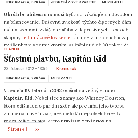
INFORMÁCIA, SPRÁVA
JEDNOFÁZOVÉ KVASENIE
MUZIKANTI
Okrúhle jubileum
nemusí byť znervózňujúcim dôvodom
na bilancovanie. Duševnú sviežosť týchto čiperných dám
má na svedomí zvláštna záľuba v depresívnych textoch
skupiny
Jednofázové kvasenie
. Údajne v nich nachádzajú
myšlienkové posuny, ktorými sa inšpirujú už 30 rokov. Aj
ČLÁNOK
nápad využiť vo večernej garderóbe prvky dopravného
Šťastnú plavbu, Kapitán Kid
značenia pripisujú dievčatá vplyvu 1FQ.
23. február 2012 - 13:59
—
Kremienok
INFORMÁCIA, SPRÁVA
MUZIKANTI
V nedeľu 19. februára 2012 odišiel na večný vander
Kapitán Kid
. Nebol síce známy ako Whitney Houston,
ktorá odišla len o pár dní skôr, ale pre mňa jeho tvorba
znamenala oveľa viac, než dielo ktorejkoľvek hviezdy
spoza veľkej mláky. Preto pripájam zopár slov na
Stránkovanie
Ďalšia strana
Strana 1
››
pripomenutie.