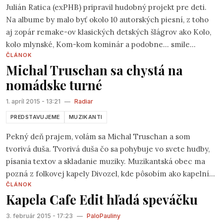
Julián Ratica (exPHB) pripravil hudobný projekt pre deti.
Na albume by malo byť okolo 10 autorských piesní, z toho
aj zopár remake-ov klasických detských šlágrov ako Kolo,
kolo mlynské, Kom-kom kominár a podobne... smile
ČLÁNOK
emoticon Pred nedávnom vypustili už aj singel a videoklip
Michal Truschan sa chystá na
"Išiel Pánko". Veľkou inšpiráciou sú jeho dve deti. Jeho syn
nomádske turné
sa dokonca textársky podieľal na spomínanej pesničke. ...a
keby sa Vám klip páčil, posielam aj link na ich fcb fanpage:
1. apríl 2015 - 13:21
—
Radiar
https://www.facebook.com/pages/Pánko/34725163214045
PREDSTAVUJEME
MUZIKANTI
ref=hl ...a nezabudnite ich lajkovať a zdieľať smile
emoticon
Pekný deň prajem, volám sa Michal Truschan a som
tvorivá duša. Tvorivá duša čo sa pohybuje vo svete hudby,
písania textov a skladanie muziky. Muzikantská obec ma
pozná z folkovej kapely Divozel, kde pôsobím ako kapelník,
ČLÁNOK
gitarista a autor piesní. S touto kapelkou sme za
Kapela Cafe Edit hľadá speváčku
posledných 10 rokov vydali 3 albumy a získali mnoho
ocenení /Portu, Krtečka na legendárnej Zahrade,
3. február 2015 - 17:23
—
PaloPauliny