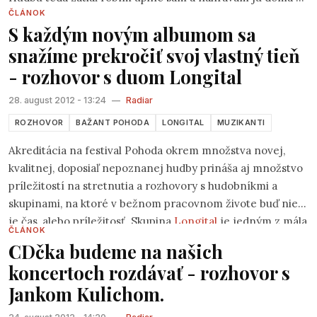
ČLÁNOK
provizórnych podmienkach no veľmi rád by som chcel
S každým novým albumom sa
hrať s kapelou aj naživo a to čo najviac, tak si to zvážte
snažíme prekročiť svoj vlastný tieň
prípadny záujemcovia :)) Mám rád ľudovú hudbu slovenskú
preto by som určite túto vlastnosť odcenil :)
- rozhovor s duom Longital
28. august 2012 - 13:24
—
Radiar
ROZHOVOR
BAŽANT POHODA
LONGITAL
MUZIKANTI
Akreditácia na festival Pohoda okrem množstva novej,
kvalitnej, doposiaľ nepoznanej hudby prináša aj množstvo
príležitostí na stretnutia a rozhovory s hudobníkmi a
skupinami, na ktoré v bežnom pracovnom živote buď nie
je čas, alebo príležitosť. Skupina
Longital
je jedným z mála
ČLÁNOK
slovenských hudobných projektov, ktoré svojou
CDčka budeme na našich
pracovitosťou, charizmou, talentom a zanovitosťou
koncertoch rozdávať - rozhovor s
dokázali preraziť nielen na Slovensku, ale aj ďaleko za jeho
Jankom Kulichom.
hranicami. O tom, ako žijú, tvoria, nahrávajú a cestujú
Dano (D) aj Šina (Š) ochotne porozprávali exkluzívne pre