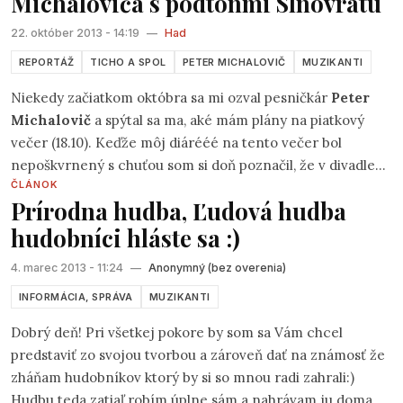
Michaloviča s podtónmi Slnovratu
22. október 2013 - 14:19
—
Had
REPORTÁŽ
TICHO A SPOL
PETER MICHALOVIČ
MUZIKANTI
Niekedy začiatkom októbra sa mi ozval pesničkár
Peter
Michalovič
a spýtal sa ma, aké mám plány na piatkový
večer (18.10). Keďže môj diárééé na tento večer bol
nepoškvrnený s chuťou som si doň poznačil, že v divadle
ČLÁNOK
Ticho a spol
na Školskej 14. sa bude toho večera konať
Prírodna hudba, Ľudová hudba
krst zbierky Petrových básní.
hudobníci hláste sa :)
4. marec 2013 - 11:24
—
Anonymný (bez overenia)
INFORMÁCIA, SPRÁVA
MUZIKANTI
Dobrý deň! Pri všetkej pokore by som sa Vám chcel
predstaviť zo svojou tvorbou a zároveň dať na známosť že
zháňam hudobníkov ktorý by si so mnou radi zahrali:)
Hudbu teda zatiaľ robím úplne sám a nahrávam ju doma v