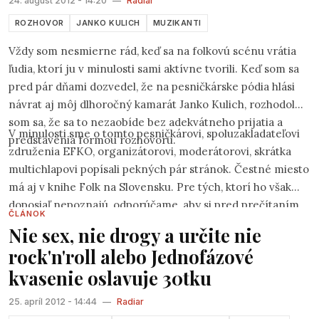
24. august 2012 - 14:20
—
Radiar
Folk.sk.
ROZHOVOR
JANKO KULICH
MUZIKANTI
Vždy som nesmierne rád, keď sa na folkovú scénu vrátia
ľudia, ktorí ju v minulosti sami aktívne tvorili. Keď som sa
pred pár dňami dozvedel, že na pesničkárske pódia hlási
návrat aj môj dlhoročný kamarát Janko Kulich, rozhodol
som sa, že sa to nezaobíde bez adekvátneho prijatia a
V minulosti sme o tomto pesničkárovi, spoluzakladateľovi
predstavenia formou rozhovoru.
združenia EFKO, organizátorovi, moderátorovi, skrátka
multichlapovi popísali pekných pár stránok. Čestné miesto
má aj v knihe Folk na Slovensku. Pre tých, ktorí ho však
doposiaľ nepoznajú, odporúčame, aby si pred prečítaním
ČLÁNOK
rozhovoru najprv prečítali všetky súvisiace články,
Nie sex, nie drogy a určite nie
umiestnené na spodku stránky.
rock'n'roll alebo Jednofázové
kvasenie oslavuje 30tku
25. apríl 2012 - 14:44
—
Radiar