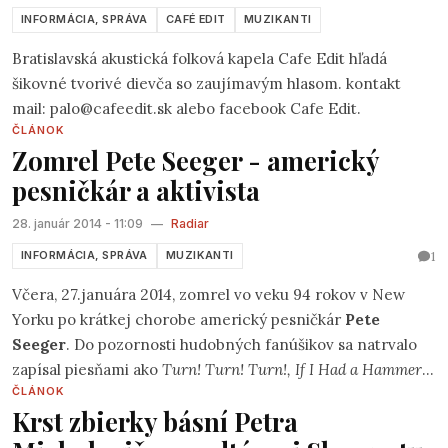
Moravského vrabca atď./ www.divozel.com V rámci akejsi
INFORMÁCIA, SPRÁVA
CAFÉ EDIT
MUZIKANTI
túžby po skúsenosti, sebapoznaní, cestovaní a stretávaní
sa s rôznymi zaujímavými ľudmi som si vymyslel nomádske
Bratislavská akustická folková kapela Cafe Edit hľadá
turné, kde by som rád ako pesničkár prezentoval svoje
šikovné tvorivé dievča so zaujímavým hlasom. kontakt
piesne. Sám s gitarou, svoje texty, hudbu, myšlienky.
mail: palo@cafeedit.sk alebo facebook Cafe Edit.
ČLÁNOK
Zomrel Pete Seeger - americký
pesničkár a aktivista
28. január 2014 - 11:09
—
Radiar
1
INFORMÁCIA, SPRÁVA
MUZIKANTI
Včera, 27.januára 2014, zomrel vo veku 94 rokov v New
Yorku po krátkej chorobe americký pesničkár
Pete
Seeger
. Do pozornosti hudobných fanúšikov sa natrvalo
zapísal piesňami ako
Turn! Turn! Turn!, If I Had a Hammer
,
ČLÁNOK
či
We shall Overcome
, ktoré sú dodnes interprétované
Krst zbierky básní Petra
mnohými umelcami svetového mena.