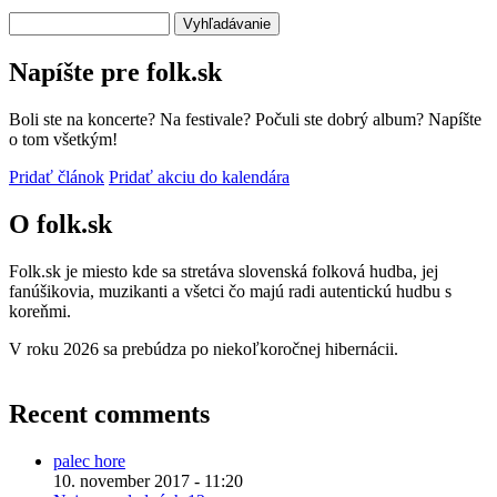
Vyhľadávanie
Napíšte pre folk.sk
Boli ste na koncerte? Na festivale? Počuli ste dobrý album? Napíšte
o tom všetkým!
Pridať článok
Pridať akciu do kalendára
O folk.sk
Folk.sk je miesto kde sa stretáva slovenská folková hudba, jej
fanúšikovia, muzikanti a všetci čo majú radi autentickú hudbu s
koreňmi.
V roku 2026 sa prebúdza po niekoľkoročnej hibernácii.
Recent comments
palec hore
10. november 2017 - 11:20