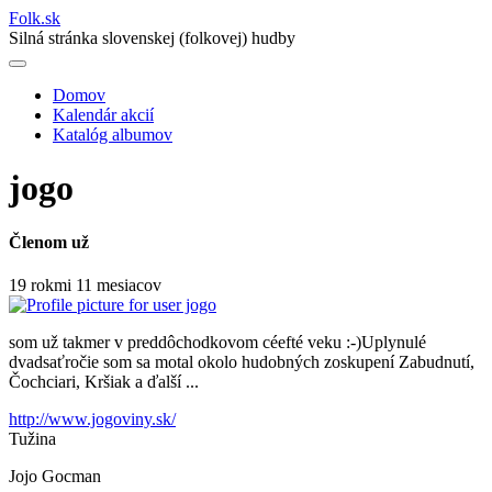
Folk
.
sk
Silná stránka slovenskej (folkovej) hudby
Domov
Kalendár akcií
Main
Katalóg albumov
navigation
jogo
Členom už
19 rokmi 11 mesiacov
som už takmer v preddôchodkovom céefté veku :-)Uplynulé
dvadsaťročie som sa motal okolo hudobných zoskupení Zabudnutí,
Čochciari, Kršiak a ďalší ...
http://www.jogoviny.sk/
Tužina
Jojo Gocman