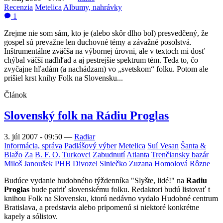
Recenzia
Metelica
Albumy, nahrávky
1
Zrejme nie som sám, kto je (alebo skôr dlho bol) presvedčený, že
gospel sú prevažne len duchovné témy a závažné posolstvá.
Inštrumentálne zväčša na výbornej úrovni, ale v textoch mi dosť
chýbal väčší nadhľad a aj pestrejšie spektrum tém. Teda to, čo
zvyčajne hľadám (a nachádzam) vo „svetskom“ folku. Potom ale
prišiel krst knihy Folk na Slovensku...
Článok
Slovenský folk na Rádiu Proglas
3. júl 2007 - 09:50
—
Radiar
Informácia, správa
Padlášový výber
Metelica
Suí Vesan
Šanta &
Blažo
Za
B. F. O.
Turkovci
Zabudnutí
Atlanta
Trenčiansky bazár
Miloš Janoušek
PHB
Divozel
Slniečko
Zuzana Homolová
Rôzne
Budúce vydanie hudobného týždenníka "Slyšte, lidé!" na
Radiu
Proglas
bude patriť slovenskému folku. Redaktori budú listovať t
knihou Folk na Slovensku, ktorú nedávno vydalo Hudobné centrum
Bratislava, a predstavia alebo pripomenú si niektoré konkrétne
kapely a sólistov.