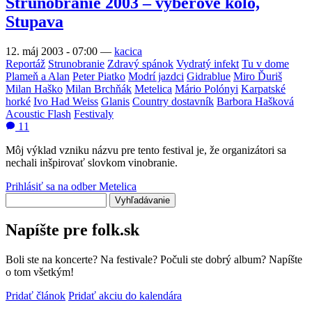
Strunobranie 2003 – výberové kolo,
Stupava
12. máj 2003 - 07:00
—
kacica
Reportáž
Strunobranie
Zdravý spánok
Vydratý infekt
Tu v dome
Plameň a Alan
Peter Piatko
Modrí jazdci
Gidrablue
Miro Ďuriš
Milan Haško
Milan Brchňák
Metelica
Mário Polónyi
Karpatské
horké
Ivo Had Weiss
Glanis
Country dostavník
Barbora Hašková
Acoustic Flash
Festivaly
11
Môj výklad vzniku názvu pre tento festival je, že organizátori sa
nechali inšpirovať slovkom vinobranie.
Prihlásiť sa na odber Metelica
Vyhľadávanie
Napíšte pre folk.sk
Boli ste na koncerte? Na festivale? Počuli ste dobrý album? Napíšte
o tom všetkým!
Pridať článok
Pridať akciu do kalendára