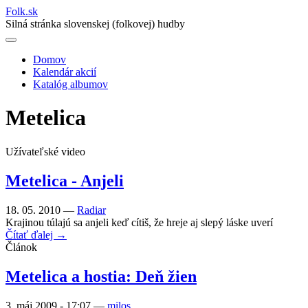
Folk
.
sk
Silná stránka slovenskej (folkovej) hudby
Domov
Kalendár akcií
Main
Katalóg albumov
navigation
Metelica
Užívateľské video
Metelica - Anjeli
18. 05. 2010 —
Radiar
Krajinou túlajú sa anjeli keď cítiš, že hreje aj slepý láske uverí
Čítať ďalej →
Článok
Metelica a hostia: Deň žien
3. máj 2009 - 17:07
—
milos