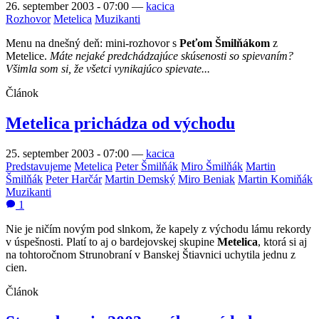
26. september 2003 - 07:00
—
kacica
Rozhovor
Metelica
Muzikanti
Menu na dnešný deň: mini-rozhovor s
Peťom Šmilňákom
z
Metelice.
Máte nejaké predchádzajúce skúsenosti so spievaním?
Všimla som si, že všetci vynikajúco spievate...
Článok
Metelica prichádza od východu
25. september 2003 - 07:00
—
kacica
Predstavujeme
Metelica
Peter Šmilňák
Miro Šmilňák
Martin
Šmilňák
Peter Harčár
Martin Demský
Miro Beniak
Martin Komiňák
Muzikanti
1
Nie je ničím novým pod slnkom, že kapely z východu lámu rekordy
v úspešnosti. Platí to aj o bardejovskej skupine
Metelica
, ktorá si aj
na tohtoročnom Strunobraní v Banskej Štiavnici uchytila jednu z
cien.
Článok