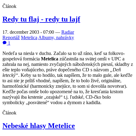
Článok
Redy tu flaj - redy tu lajf
17. december 2003 - 07:00
—
Radiar
Reportáž
Metelica
Albumy, nahrávky
1
Nedeľa sa niesla v duchu. Začalo sa to už ráno, keď sa folkovo-
gospelová formácia
Metelica
zúčastnila na svätej omši v UPC a
zahrala na nej, namiesto zvyčajných náboženských piesní, skladby z
ešte teplo voňajúceho, práve dopečeného CD s názvom
„Deň
letecký“
. Keby sa to hodilo, tak napíšem, že to malo gule, ale keďže
to asi nie je príliš vhodné, napíšem, že to bolo živé, originálne,
harmofónické (harmonicky znejúce, to som si dovolila novotvar).
Keďže počas omše bolo upozornené na to, že kresťania krstom
nazývajú iba krstenie „ozajské“ t.j. ľudské, CD-čko bolo
symbolicky „posvätené“ vodou a dymom z kadidla.
Článok
Nebeské hlasy Metelice