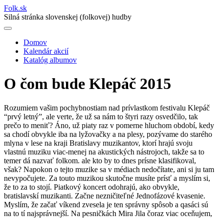
Folk
.
sk
Silná stránka slovenskej (folkovej) hudby
Domov
Kalendár akcií
Main
Katalóg albumov
navigation
O čom bude Klepáč 2015
Rozumiem vašim pochybnostiam nad prívlastkom festivalu Klepáč
“prvý letný”, ale verte, že už sa nám to štyri razy osvedčilo, tak
prečo to meniť? Áno, už piaty raz v pomerne hluchom období, kedy
sa chodí obvykle iba na lyžovačky a na plesy, pozývame do starého
mlyna v lese na kraji Bratislavy muzikantov, ktorí hrajú svoju
vlastnú muziku viac-menej na akustických nástrojoch, takže sa to
temer dá nazvať folkom. ale kto by to dnes prísne klasifikoval,
však? Napokon o tejto muzike sa v médiach nedočítate, ani si ju tam
nevypočujete. Za touto muzikou skutočne musíte prísť a myslím si,
že to za to stojí.
Piatkový koncert odohrajú, ako obvykle,
bratislavskí muzikanti. Začne nezničiteľné Jednofázové kvasenie.
Myslím, že začať víkend zvesela je ten správny spôsob a qasáci sú
na to tí najsprávnejší. Na pesničkách Mira Jila čoraz viac oceňujem,