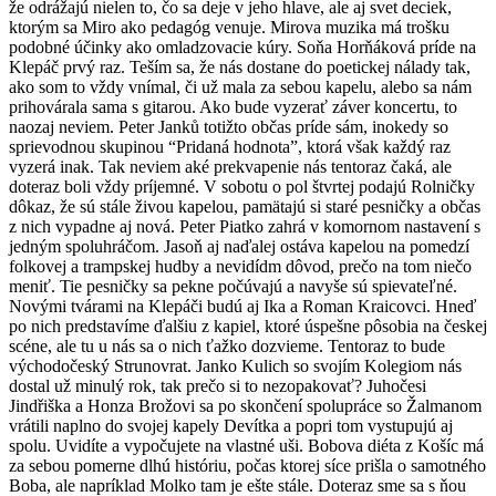
že odrážajú nielen to, čo sa deje v jeho hlave, ale aj svet deciek,
ktorým sa Miro ako pedagóg venuje. Mirova muzika má trošku
podobné účinky ako omladzovacie kúry. Soňa Horňáková príde na
Klepáč prvý raz. Teším sa, že nás dostane do poetickej nálady tak,
ako som to vždy vnímal, či už mala za sebou kapelu, alebo sa nám
prihovárala sama s gitarou. Ako bude vyzerať záver koncertu, to
naozaj neviem. Peter Janků totižto občas príde sám, inokedy so
sprievodnou skupinou “Pridaná hodnota”, ktorá však každý raz
vyzerá inak. Tak neviem aké prekvapenie nás tentoraz čaká, ale
doteraz boli vždy príjemné. V sobotu o pol štvrtej podajú Rolničky
dôkaz, že sú stále živou kapelou, pamätajú si staré pesničky a občas
z nich vypadne aj nová. Peter Piatko zahrá v komornom nastavení s
jedným spoluhráčom. Jasoň aj naďalej ostáva kapelou na pomedzí
folkovej a trampskej hudby a nevidídm dôvod, prečo na tom niečo
meniť. Tie pesničky sa pekne počúvajú a navyše sú spievateľné.
Novými tvárami na Klepáči budú aj Ika a Roman Kraicovci. Hneď
po nich predstavíme ďalšiu z kapiel, ktoré úspešne pôsobia na českej
scéne, ale tu u nás sa o nich ťažko dozvieme. Tentoraz to bude
východočeský Strunovrat. Janko Kulich so svojím Kolegiom nás
dostal už minulý rok, tak prečo si to nezopakovať? Juhočesi
Jindřiška a Honza Brožovi sa po skončení spolupráce so Žalmanom
vrátili naplno do svojej kapely Devítka a popri tom vystupujú aj
spolu. Uvidíte a vypočujete na vlastné uši. Bobova diéta z Košíc má
za sebou pomerne dlhú históriu, počas ktorej síce prišla o samotného
Boba, ale napríklad Molko tam je ešte stále. Doteraz sme sa s ňou