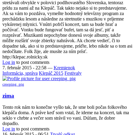
stretávali obvykle v polovici podlhovastého Slovenska, tentoraz
prídu za nami až na Klepáč. Tak takto nejako si to predstavujeme.
Ak sa vám to pozdáva, vymeňte hodnotný televízny program za
prechádzku lesom a následne za stretnutie s muzikou v príjemne
vykúrenej mlynici. Vnútri pofrčí koncert, tam sa bude hrať a
počúvať. Vonku bude fungovať bufet, tam sa dá jesť, piť a
rozprávať. Muzikanti nepochybne donesú svoje albumy, takže
môžte rozšíriť svoje zbierky nahrávok. Ak chcete vedieť, či to
dopadne tak, ako si to predstavujeme, príďte, lebo nikde sa o tom asi
nedočítate. Folk žije, ale musíte za ním prísť.
http://klepac.rolnicky.sk
Log in
to post comments
7. február 2015 - 22:58
—
Kremienok
Informácia, správa
Klepáč 2015
Festivaly
creeping_pig
zima
Tento rok nám to konečne vyšlo tak, že sme boli počas folkového
klepáča doma. A práve keď som vstal, že ideme na koncert, tak ma
seklo v chrbte a večer som strávil vo vani. Dúfam, že dobre
dopadlo.
Log in
to post comments
16. február 2015 - 06:51
Trvalý odkaz