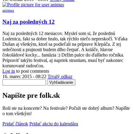
animus
Naj za posledných 12
Naj za posledných 12 mesiacov. Myslel som si, že poslednú
Lodenicu, fakt sa dobre hralo, tak rýchlo niečo nepreskočí. Vďaka
Dušan aj všetkým, ktorí sa podieľali na príprave Klepáča. Z tej
srdečnosti a prajnosti budem dlho čerpať. A koláče, hlavne
čokoládové kocky... fantázia :) Držím palce do ďalšieho ročníka.
Pripraviť takýto festival, aj napriek strastiam, musí byť nakoniec
korunované radosťou.
Log in
to post comments
16. marec 2015 - 08:22
Trvalý odkaz
Vyhľadávanie
Napíšte pre folk.sk
Boli ste na koncerte? Na festivale? Počuli ste dobrý album? Napíšte
o tom všetkým!
Pridať článok
Pridať akciu do kalendára