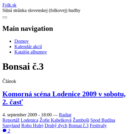
Folk
.
sk
Silná stránka slovenskej (folkovej) hudby
Main navigation
Domov
Kalendár akcií
Katalóg albumov
Bonsai č.3
Článok
Komorná scéna Lodenice 2009 v sobotu,
2. časť
4. september 2009 - 18:00
—
Radiar
Reportáž
Lodenica
Žofie Kabelková
Žamboši
Spod Budína
Sanyland
Robo Hulej
Druhý dych
Bonsai č.3
Festivaly
2