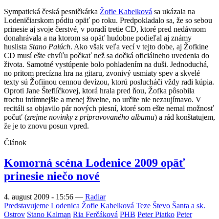
Sympatická česká pesničkárka
Žofie Kabelková
sa ukázala na
Lodeničiarskom pódiu opäť po roku. Predpokladalo sa, že so sebou
prinesie aj svoje čerstvé, v poradí tretie CD, ktoré pred nedávnom
donahrávala a na ktorom sa opäť hudobne podieľal aj známy
huslista
Stano Palúch
. Ako však veľa vecí v tejto dobe, aj Žofkine
CD musí ešte chvíľu počkať než sa dočká oficiálneho uvedenia do
života. Samotné vystúpenie bolo pohladením na duši. Jednoduchá,
no pritom precízna hra na gitaru, zvonivý usmiaty spev a skvelé
texty sú Žofiinou cennou devízou, ktorú poslucháči vždy radi kúpia.
Oproti Jane Šteflíčkovej, ktorá hrala pred ňou, Žofka pôsobila
trochu intímnejšie a menej živelne, no určite nie nezaujímavo. V
recitáli sa objavilo pár nových piesní, ktoré som ešte nemal možnosť
počuť (
zrejme novinky z pripravovaného albumu
) a rád konštatujem,
že je to znovu posun vpred.
Článok
Komorná scéna Lodenice 2009 opäť
prinesie niečo nové
4. august 2009 - 15:56
—
Radiar
Predstavujeme
Lodenica
Žofie Kabelková
Teze
Števo Šanta a sk.
Ostrov
Stano Kalman
Ria Ferčáková
PHB
Peter Piatko
Peter