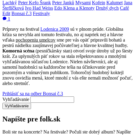
Lachký
Peter Kefo Šrank
Peter Janků
Mysami
Kofein
Kalumet
Jana
Šteflíčková
Ivo Had Weiss
Edo Klena a Klenoty
Druhý dych
Café
Edit
Bonsai č.3
Festivaly
1
Prípravy na festival
Lodenica 2009
sú v plnom prúde. Globálna
kríza sa nevyhla ani tomuto festivalu, no aj napriek nej a hlavne
vďaka
pochopeniu umelcov
sme pre vás opäť pripravili bohatú a
pestrú nádielku zaujímavej počúvateľnej a hlavne kvalitnej hudby.
Komorná scéna
(pesničkársky stan) otvorí svoje útroby už po šiesty
krát. Za uplynulých päť rokov sa stala rešpektovanou a mnohými
vyhľadávanou súčasťou Lodenice. Nielen návštevníci, ale aj
samotní hudobníci sa každoročne tešia na účinkovanie pred
pozorným a vnímavýnm publikom. Tohoročný hudobný koktejl
znovu osviežia mená, ktoré mnohí z vás ešte nemali možnosť počuť,
alebo stretnúť.
Prihlásiť sa na odber Bonsai č.3
Vyhľadávanie
Napíšte pre folk.sk
Boli ste na koncerte? Na festivale? Počuli ste dobrý album? Napíšte