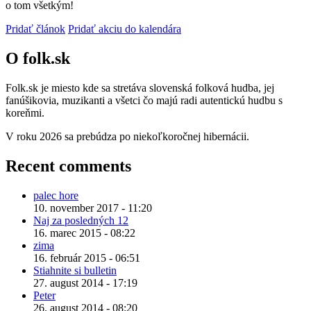
o tom všetkým!
Pridať článok
Pridať akciu do kalendára
O folk.sk
Folk.sk je miesto kde sa stretáva slovenská folková hudba, jej
fanúšikovia, muzikanti a všetci čo majú radi autentickú hudbu s
koreňmi.
V roku 2026 sa prebúdza po niekoľkoročnej hibernácii.
Recent comments
palec hore
10. november 2017 - 11:20
Naj za posledných 12
16. marec 2015 - 08:22
zima
16. február 2015 - 06:51
Stiahnite si bulletin
27. august 2014 - 17:19
Peter
26. august 2014 - 08:20