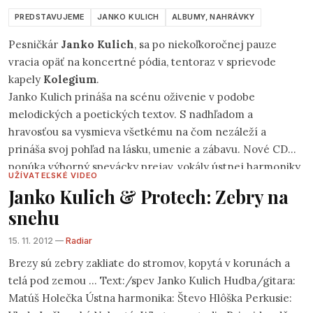
PREDSTAVUJEME
JANKO KULICH
ALBUMY, NAHRÁVKY
Pesničkár
Janko Kulich
, sa po niekoľkoročnej pauze
vracia opäť na koncertné pódia, tentoraz v sprievode
kapely
Kolegium
.
Janko Kulich prináša na scénu oživenie v podobe
melodických a poetických textov. S nadhľadom a
hravosťou sa vysmieva všetkému na čom nezáleží a
prináša svoj pohľad na lásku, umenie a zábavu. Nové CD
ponúka výborný spevácky prejav, vokály ústnej harmoniky,
UŽÍVATEĽSKÉ VIDEO
príjemné gitarové aranže, nechýbajú na ňom skúsení
Janko Kulich & Protech: Zebry na
muzikanti a hlavne piesne, ktoré potešia každého. My sme
snehu
sa s úspešným textárom a v súčasnosti aj producentom
žiarskeho Céčka stretli a položili mu zopár otázok.
15. 11. 2012 —
Radiar
Brezy sú zebry zakliate do stromov, kopytá v korunách a
telá pod zemou ... Text:/spev Janko Kulich Hudba/gitara:
Matúš Holečka Ústna harmonika: Števo Hlôška Perkusie: