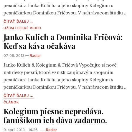
pesničkára Janka Kulicha a jeho skupiny Kolegium s
pesničkárkou Dominikou Fričovou. V nahrávacom štúdiu v
Prievidzi spolu nahrali niekoľko piesní, duetov. Pieseň S
ČÍTAŤ ĎALEJ →
vami tu pochádza z pera Dominike Fričovej. Obaja autori v
UŽÍVATEĽSKÉ VIDEO
Janko Kulich a Dominika Fričová:
súčasnosti pripravujú svoje vlastné albumy, ale v zálohe
majú aj pár ďalších spoločných piesní, či vystúpení. Videť a
Keď sa káva očakáva
zažiť ich môžete už koncom augusta na festivale Lodenica
07. 08. 2013 —
Radiar
2013 na Komornej scéne.
Janko Kulich & Kolegium & Fričová Vypočujte si nové
nahrávky piesní, ktoré vznikli zaujímavým spojením
pesničkára Janka Kulicha a jeho skupiny Kolegium s
pesničkárkou Dominikou Fričovou. V nahrávacom štúdiu v
Prievidzi spolu nahrali niekoľko piesní, duetov. Pieseň Keď
ČÍTAŤ ĎALEJ →
sa káva očakáva je z autorskej dielne Janka Kulicha. Obaja
ČLÁNOK
Kolegium piesne nepredáva,
autori v súčasnosti pripravujú svoje vlastné albumy, ale v
zálohe majú aj pár ďalších spoločných piesní, či vystúpení.
fanúšikom ich dáva zadarmo.
9. apríl 2013 - 14:26
—
Radiar