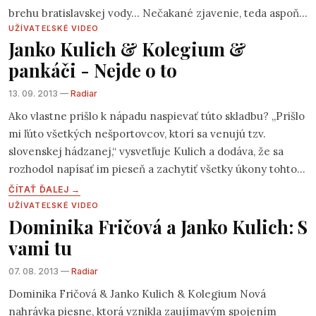
brehu bratislavskej vody… Nečakané zjavenie, teda aspoň
UŽÍVATEĽSKÉ VIDEO
pre mňa… Prievidzu…Handlovú…Žiar nad Hronom…hostí
Janko Kulich & Kolegium &
moje rodné mesto…a ja som pri tom. Na svedomí to mala
pankáči - Nejde o to
Petržalská baretka
- súťaž piesne s humorným nábojom,
ktorú zorganizovala kapela Lojzo. Nasťahoval som sa k
13. 09. 2013 —
Radiar
Jankovej kompánií (Kolegium) do šatne, a tam sa po chvíli
Ako vlastne prišlo k nápadu naspievať túto skladbu? „Prišlo
krátkej stal sa hrdým vlastníkom ich CD albumu:
mi ľúto všetkých nešportovcov, ktorí sa venujú tzv.
slovenskej hádzanej,“ vysvetľuje Kulich a dodáva, že sa
rozhodol napísať im pieseň a zachytiť všetky úkony tohto
tradičného športu od pohárika až po príchod domov. „Aby
ČÍTAŤ ĎALEJ →
som sa tejto neľahkej úlohy mohol zhostiť čo najvernejšie
UŽÍVATEĽSKÉ VIDEO
Dominika Fričová a Janko Kulich: S
a zaspievať ju autenticky, musel som si dať pivo :-),“
vysvetľuje autor. Na cesty s Banášom…
vami tu
07. 08. 2013 —
Radiar
Dominika Fričová & Janko Kulich & Kolegium Nová
nahrávka piesne, ktorá vznikla zaujímavým spojením