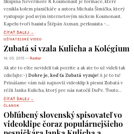
Skupina Nevermore & Kosmonaut je formace, které
vznikla kolem písničkáře a autora Michala Šimíčka, který
vystupuje pod svým internetovým nickem Kosmonaut.
Kapelu tvoří basista Štěpán Axman, perkusista -
multiinstrumentalista Aleš Vosáhlo a kytarista Pavel Karas.
ČÍTAŤ ĎALEJ →
Kosmonaut je dlouholetým členem "Textové dílny u Slávka
UŽÍVATEĽSKÉ VIDEO
Zubatá si vzala Kulicha a Kolégium
Janouška". Texty jsou v češtině a veškerá muzika je
autorská. Žánr skupiny je nejlépe definován jako akustický
14. 05. 2015 —
Radiar
rock. V dubnu 2009 vydali Nevermore & Kosmonaut své
Ak ste to ešte nevideli tak pozrite a ak ste to už videli tak
první oficiální demo CD "V kruzích". V roce 2012 vydala
zdieľajte:-)
Dobre je, keď ťa Zubatá vyzuje!
A je to tu!
skupina čtyřpísňové EP, které je ke stažení zde na webu.
Prinášame vám náš najnovší videoklip k piesni Zubatá v
réžii Janka Kulicha, ktorý pre nás natočil DuPe. Touto
cestou chceme poďakovať Pigovi, Mikovi, Šlajfovi, Sisi,
ČÍTAŤ ĎALEJ →
pracovníkom cintorínu a tiež Simonke Jůzovej, za krásnu
ČLÁNOK
Obľúbený slovenský spisovateľ vo
smrť:-)
videoklipe čoraz populárnejšieho
pesničkára Janka Kulicha a