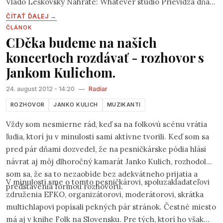
Vlado Leškovský Nahraté: Whatever studio Prievidza dňa
04.11:2012
ČÍTAŤ ĎALEJ →
ČLÁNOK
CDčka budeme na našich
koncertoch rozdávať - rozhovor s
Jankom Kulichom.
24. august 2012 - 14:20
—
Radiar
ROZHOVOR
JANKO KULICH
MUZIKANTI
Vždy som nesmierne rád, keď sa na folkovú scénu vrátia
ľudia, ktorí ju v minulosti sami aktívne tvorili. Keď som sa
pred pár dňami dozvedel, že na pesničkárske pódia hlási
návrat aj môj dlhoročný kamarát Janko Kulich, rozhodol
som sa, že sa to nezaobíde bez adekvátneho prijatia a
V minulosti sme o tomto pesničkárovi, spoluzakladateľovi
predstavenia formou rozhovoru.
združenia EFKO, organizátorovi, moderátorovi, skrátka
multichlapovi popísali pekných pár stránok. Čestné miesto
má aj v knihe Folk na Slovensku. Pre tých, ktorí ho však