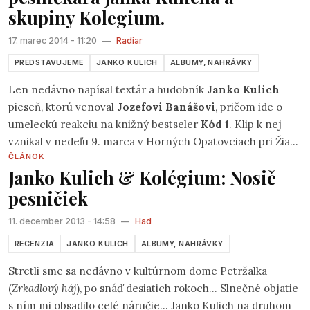
skupiny Kolegium.
17. marec 2014 - 11:20
—
Radiar
PREDSTAVUJEME
JANKO KULICH
ALBUMY, NAHRÁVKY
Len nedávno napísal textár a hudobník
Janko Kulich
pieseň, ktorú venoval
Jozefovi Banášovi
, pričom ide o
umeleckú reakciu na knižný bestseler
Kód 1
. Klip k nej
vznikal v nedeľu 9. marca v Horných Opatovciach pri Žiari
ČLÁNOK
nad Hronom. Ako nám povedal autor piesne Janko Kulich,
Janko Kulich & Kolégium: Nosič
"
celé to vzniklo len nedávno, keď som sa rozhodol napísať
pesničiek
pieseň a venovať ju Jožkovi Banášovi, s ktorým pravidelne
vystupujeme v spoločných programoch po celom Slovensku.
11. december 2013 - 14:58
—
Had
Sme priatelia, jeden druhého si vážime ako po ľudskej tak i
RECENZIA
JANKO KULICH
ALBUMY, NAHRÁVKY
umeleckej stránke. Je to vzdanie pocty Jožkovi ako umelcov a
priateľovi.
"
Stretli sme sa nedávno v kultúrnom dome Petržalka
(
Zrkadlový háj
), po snáď desiatich rokoch… Slnečné objatie
s ním mi obsadilo celé náručie… Janko Kulich na druhom