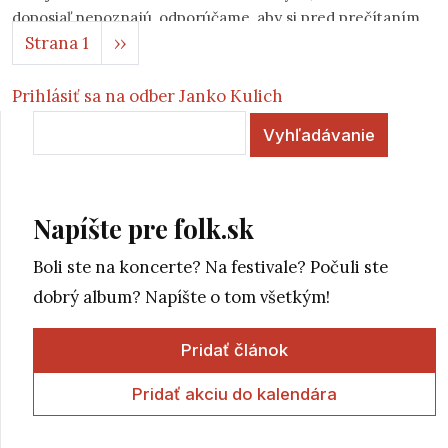
doposiaľ nepoznajú, odporúčame, aby si pred prečítaním
Stránkovanie
Ďalšia strana
Strana 1
››
rozhovoru najprv prečítali všetky súvisiace články,
umiestnené na spodku stránky.
Prihlásiť sa na odber Janko Kulich
Vyhľadávanie
Napíšte pre folk.sk
Boli ste na koncerte? Na festivale? Počuli ste
dobrý album? Napíšte o tom všetkým!
Pridať článok
Pridať akciu do kalendára