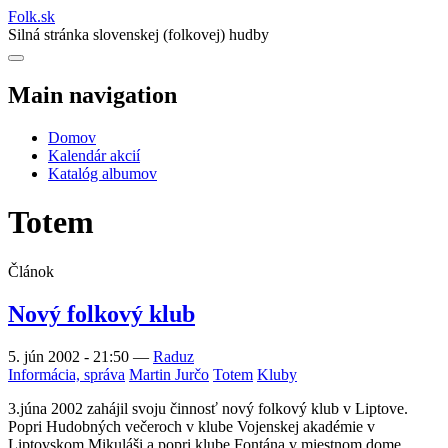
Folk
.
sk
Silná stránka slovenskej (folkovej) hudby
Main navigation
Domov
Kalendár akcií
Katalóg albumov
Totem
Článok
Nový folkový klub
5. jún 2002 - 21:50
—
Raduz
Informácia, správa
Martin Jurčo
Totem
Kluby
3.júna 2002 zahájil svoju činnosť nový folkový klub v Liptove.
Popri Hudobných večeroch v klube Vojenskej akadémie v
Liptovskom Mikuláši a popri klube Fontána v miestnom dome