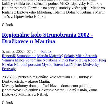
kultúry vznikla tretia scéna na podnet MsKS Liptovský Hrádok, v
jeho priestoroch. Pozvanie na prvý historický večer prijali Mince vo
fontáne z Liptovského Mikuláša, Totem z Dolného Kubína a Martin
Jurčo z Liptovského Hrádku.
Článok
Regionálne kolo Strunobrania 2002 -
Dražkovce u Martina
5. marec 2002 - 07:25
—
Raduz
Reportáž
Strunobranie
Marián Majerský
Solaris
Milan Šeroník
Venusta
Mince vo fontáne
Notabene
Pltníci
Pavol Hulej
Robo Hulej
Nazdar
Náhodní pocestní
Mystic
Totem
Ladiči
Peter Medvecký
Festivaly
23.2.2002 prebehlo regionálne kolo festivalu CFT hudby v
Dražkovciach, v okrese Martin.
Miestny kultúrny dom ponúkol hlavne domácemu publiku,
jednotlivcov i kolektívy z okresov Martin, Dolný Kubín, Žilina,
Liptovský Mikuláš a z Nižnej.
Článok