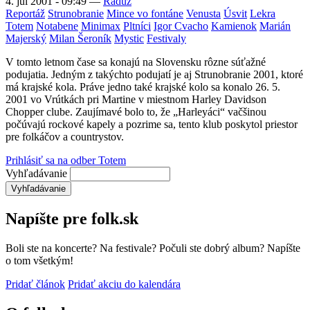
4. júl 2001 - 09:49
—
Raduz
Reportáž
Strunobranie
Mince vo fontáne
Venusta
Úsvit
Lekra
Totem
Notabene
Minimax
Pltníci
Igor Cvacho
Kamienok
Marián
Majerský
Milan Šeroník
Mystic
Festivaly
V tomto letnom čase sa konajú na Slovensku rôzne súťažné
podujatia. Jedným z takýchto podujatí je aj Strunobranie 2001, ktoré
má krajské kola. Práve jedno také krajské kolo sa konalo 26. 5.
2001 vo Vrútkách pri Martine v miestnom Harley Davidson
Chopper clube. Zaujímavé bolo to, že „Harleyáci“ vačšinou
počúvajú rockové kapely a pozrime sa, tento klub poskytol priestor
pre folkáčov a countrystov.
Prihlásiť sa na odber Totem
Vyhľadávanie
Napíšte pre folk.sk
Boli ste na koncerte? Na festivale? Počuli ste dobrý album? Napíšte
o tom všetkým!
Pridať článok
Pridať akciu do kalendára