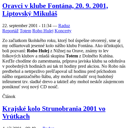
Oravci v klube Fontána, 20. 9. 2001,
Liptovský Mikuláš
22. september 2001 - 11:34
—
Raduz
Reportáž
Totem
Robo Hulej
Koncerty
Zo začiatkom školského roku, ktorý bol úspešne otvorený, sme aj
my odštartovali jesenné kolo nášho klubu Fontána. Ako účinkujúci,
boli pozvaní:
Robo Hulej
z Nižnej na Orave, známy to lev
folkových klubov a mladá skupina
Totem
z Dolného Kubína.
Keďže chodíme do zamestnania, príprava javiska klubu sa odohráva
v poobedných hodinách asi tak tri hodiny pred akciou. No Robo nás
predbehol a netrpezlivo prešľapoval už hodinu pred príchodom
nášho organizačného štábu, aby mohol rozbaliť svoj hudobný
inštrument tzv. sladké drevo a taktiež aby mohol neskôr záujemcom
ponúknuť svoj nový CD nosič.
Článok
Krajské kolo Strunobrania 2001 vo
Vrútkach