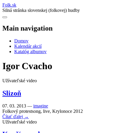
Folk
.
sk
Silná stránka slovenskej (folkovej) hudby
Main navigation
Domov
Kalendár akcií
Katalóg albumov
Igor Cvacho
Užívateľské video
Slizoň
07. 03. 2013 —
imagine
Folkový protestsong, live, Krylonoce 2012
Čítať ďalej →
Užívateľské video