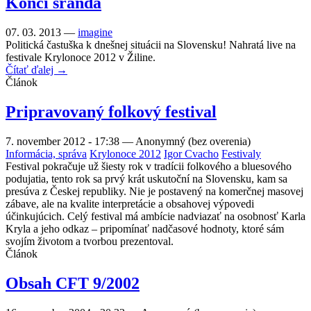
Končí sranda
07. 03. 2013 —
imagine
Politická častuška k dnešnej situácii na Slovensku! Nahratá live na
festivale Krylonoce 2012 v Žiline.
Čítať ďalej →
Článok
Pripravovaný folkový festival
7. november 2012 - 17:38
—
Anonymný (bez overenia)
Informácia, správa
Krylonoce 2012
Igor Cvacho
Festivaly
Festival pokračuje už šiesty rok v tradícii folkového a bluesového
podujatia, tento rok sa prvý krát uskutoční na Slovensku, kam sa
presúva z Českej republiky. Nie je postavený na komerčnej masovej
zábave, ale na kvalite interpretácie a obsahovej výpovedi
účinkujúcich. Celý festival má ambície nadviazať na osobnosť Karla
Kryla a jeho odkaz – pripomínať nadčasové hodnoty, ktoré sám
svojím životom a tvorbou prezentoval.
Článok
Obsah CFT 9/2002