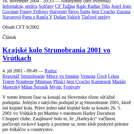
16. november 2004 - 20:33
—
Anonymný (bez overenia)
Informácia, správa
Solčany
CF Tužina
Rado Radiar Tiňo
Jozef Jogo
Gocman
Funny Fellows
Harvestri
Števo Šanta
Igor Cvacho
Zuzana
Navarová
Parta z Ranča Y
Dušan Valúch
Tlačové správy
Obsah CFT 9/2002
Článok
Krajské kolo Strunobrania 2001 vo
Vrútkach
4. júl 2001 - 09:49
—
Raduz
Reportáž
Strunobranie
Mince vo fontáne
Venusta
Úsvit
Lekra
Totem
Notabene
Minimax
Pltníci
Igor Cvacho
Kamienok
Marián
Majerský
Milan Šeroník
Mystic
Festivaly
V tomto letnom čase sa konajú na Slovensku rôzne súťažné
podujatia. Jedným z takýchto podujatí je aj Strunobranie 2001, ktoré
má krajské kola. Práve jedno také krajské kolo sa konalo 26. 5.
2001 vo Vrútkách pri Martine v miestnom Harley Davidson
Chopper clube. Zaujímavé bolo to, že „Harleyáci“ vačšinou
počúvajú rockové kapely a pozrime sa, tento klub poskytol priestor
pre folkáčov a countrystov.