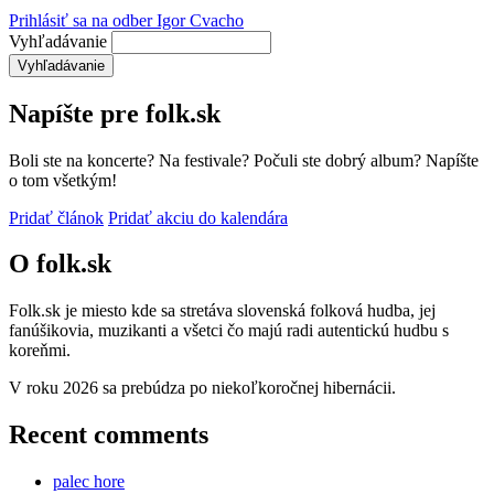
Prihlásiť sa na odber Igor Cvacho
Vyhľadávanie
Napíšte pre folk.sk
Boli ste na koncerte? Na festivale? Počuli ste dobrý album? Napíšte
o tom všetkým!
Pridať článok
Pridať akciu do kalendára
O folk.sk
Folk.sk je miesto kde sa stretáva slovenská folková hudba, jej
fanúšikovia, muzikanti a všetci čo majú radi autentickú hudbu s
koreňmi.
V roku 2026 sa prebúdza po niekoľkoročnej hibernácii.
Recent comments
palec hore