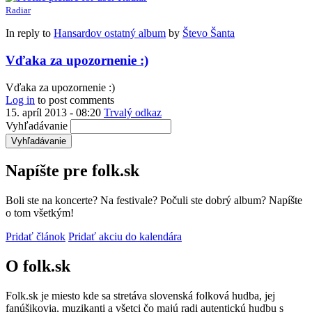
Radiar
In reply to
Hansardov ostatný album
by
Števo Šanta
Vďaka za upozornenie :)
Vďaka za upozornenie :)
Log in
to post comments
15. apríl 2013 - 08:20
Trvalý odkaz
Vyhľadávanie
Napíšte pre folk.sk
Boli ste na koncerte? Na festivale? Počuli ste dobrý album? Napíšte
o tom všetkým!
Pridať článok
Pridať akciu do kalendára
O folk.sk
Folk.sk je miesto kde sa stretáva slovenská folková hudba, jej
fanúšikovia, muzikanti a všetci čo majú radi autentickú hudbu s