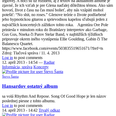
Irglovej. A hoci sú už rozídení, aj z textov na aktuálnom albume je
zjavné, že ich vzťah je pre Glena naďalej dôležitou témou. Ako sám
hovorí, život z času na čas musí bolieť, aby nás vzápätí mohol
potešiť: “No shit, no roses.” Glenove teórie o živote podfarbené
jeho hypnotickou gitarou a sprievodnou kapelou sľubujú jeden z
najväčších koncertných zážitkov tohto roka. Agentúra Ore Pole
priniesla v minulom roku do Bratislavy interpretov ako Garbage,
Gus Gus, Nneka či Parov Stelar Band, v najbližších týždňoch
pripravuje okrem iného vystúpenia Ellie Goulding, Gabin či The
Balanescu Quartet.
https://www.facebook.com/events/503835519651671/?fref=ts
Zdroj: Tlačová správa / 11. 4. 2013
Log in
to post comments
12. apríl 2013 - 14:54
—
Radiar
Informácia, správa
Koncerty
Števo Šanta
Hansardov ostatný album
sa volá Rhythm And Repose. Song Of Good Hope je len názov
poslednej piesne z tohto albumu.
Log in
to post comments
14. apríl 2013 - 14:42
Trvalý odkaz