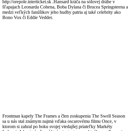
http://orepole.interticket.sk .Hansard kráča na sólovej dráhe v
šľapajach Leonarda Cohena, Boba Dylana či Brucea Springsteena a
medzi veľkých fanúšikov jeho hudby patria aj také celebrity ako
Bono Vox či Eddie Vedder.
Frontman kapely The Frames a člen zoskupenia The Swell Season
sa u nás stal známym najmä vďaka oscarovému filmu Once, v
ktorom si zahral po boku svojej vtedajšej priateľky Markéty