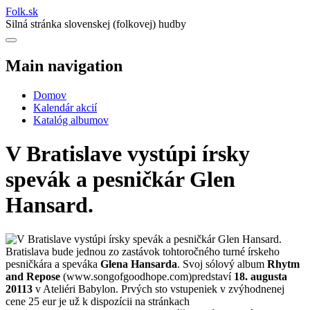
Folk
.
sk
Silná stránka slovenskej (folkovej) hudby
Main navigation
Domov
Kalendár akcií
Katalóg albumov
V Bratislave vystúpi írsky
spevák a pesničkár Glen
Hansard.
Bratislava bude jednou zo zastávok tohtoročného turné írskeho
pesničkára a speváka
Glena Hansarda
. Svoj sólový album
Rhytm
and Repose
(www.songofgoodhope.com)predstaví
18. augusta
20113
v Ateliéri Babylon. Prvých sto vstupeniek v zvýhodnenej
cene 25 eur je už k dispozícii na stránkach