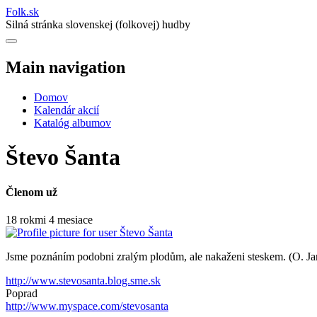
Folk
.
sk
Silná stránka slovenskej (folkovej) hudby
Main navigation
Domov
Kalendár akcií
Katalóg albumov
Števo Šanta
Členom už
18 rokmi 4 mesiace
Jsme poznáním podobni zralým plodům, ale nakaženi steskem. (O. Ja
http://www.stevosanta.blog.sme.sk
Poprad
http://www.myspace.com/stevosanta