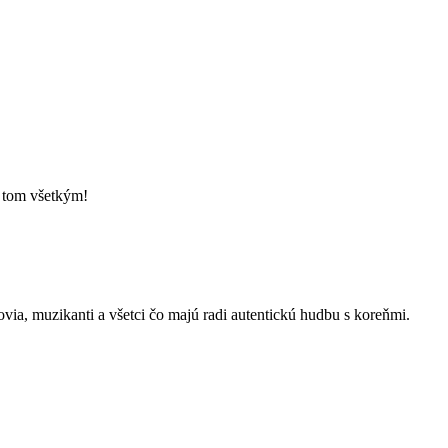
o tom všetkým!
kovia, muzikanti a všetci čo majú radi autentickú hudbu s koreňmi.