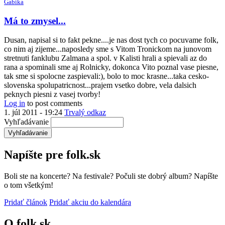
Gabika
Má to zmysel...
Dusan, napisal si to fakt pekne....je nas dost tych co pocuvame folk,
co nim aj zijeme...naposledy sme s Vitom Tronickom na junovom
stretnuti fanklubu Zalmana a spol. v Kalisti hrali a spievali az do
rana a spominali sme aj Rolnicky, dokonca Vito poznal vase piesne,
tak sme si spolocne zaspievali:), bolo to moc krasne...taka cesko-
slovenska spolupatricnost...prajem vsetko dobre, vela dalsich
peknych piesni z vasej tvorby!
Log in
to post comments
1. júl 2011 - 19:24
Trvalý odkaz
Vyhľadávanie
Napíšte pre folk.sk
Boli ste na koncerte? Na festivale? Počuli ste dobrý album? Napíšte
o tom všetkým!
Pridať článok
Pridať akciu do kalendára
O folk.sk