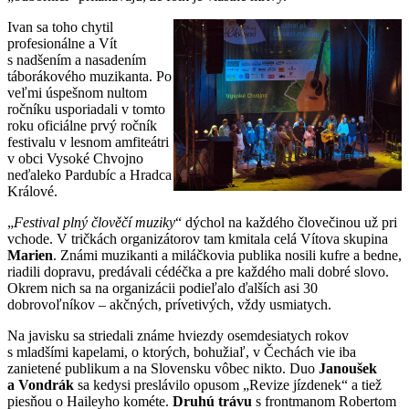
Ivan sa toho chytil
profesionálne a Vít
s nadšením a nasadením
táborákového muzikanta. Po
veľmi úspešnom nultom
ročníku usporiadali v tomto
roku oficiálne prvý ročník
festivalu v lesnom amfiteátri
v obci Vysoké Chvojno
neďaleko Pardubíc a Hradca
Králové.
„
Festival plný člověčí muziky
“ dýchol na každého človečinou už pri
vchode. V tričkách organizátorov tam kmitala celá Vítova skupina
Marien
. Známi muzikanti a miláčkovia publika nosili kufre a bedne,
riadili dopravu, predávali cédéčka a pre každého mali dobré slovo.
Okrem nich sa na organizácii podieľalo ďalších asi 30
dobrovoľníkov – akčných, prívetivých, vždy usmiatych.
Na javisku sa striedali známe hviezdy osemdesiatych rokov
s mladšími kapelami, o ktorých, bohužiaľ, v Čechách vie iba
zanietené publikum a na Slovensku vôbec nikto. Duo
Janoušek
a Vondrák
sa kedysi preslávilo opusom „Revize jízdenek“ a tiež
piesňou o Haileyho kométe.
Druhú trávu
s frontmanom Robertom