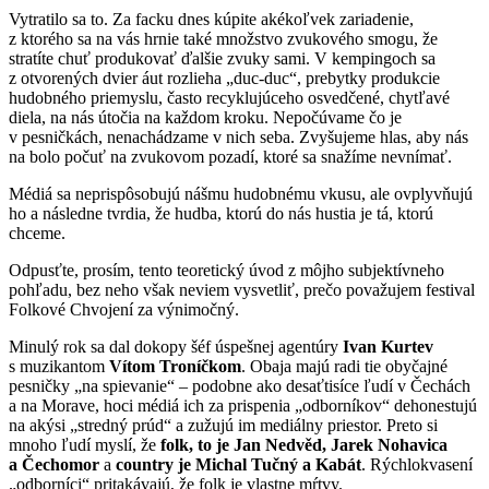
Vytratilo sa to. Za facku dnes kúpite akékoľvek zariadenie,
z ktorého sa na vás hrnie také množstvo zvukového smogu, že
stratíte chuť produkovať ďalšie zvuky sami. V kempingoch sa
z otvorených dvier áut rozlieha „duc-duc“, prebytky produkcie
hudobného priemyslu, často recyklujúceho osvedčené, chytľavé
diela, na nás útočia na každom kroku. Nepočúvame čo je
v pesničkách, nenachádzame v nich seba. Zvyšujeme hlas, aby nás
na bolo počuť na zvukovom pozadí, ktoré sa snažíme nevnímať.
Médiá sa neprispôsobujú nášmu hudobnému vkusu, ale ovplyvňujú
ho a následne tvrdia, že hudba, ktorú do nás hustia je tá, ktorú
chceme.
Odpusťte, prosím, tento teoretický úvod z môjho subjektívneho
pohľadu, bez neho však neviem vysvetliť, prečo považujem festival
Folkové Chvojení za výnimočný.
Minulý rok sa dal dokopy šéf úspešnej agentúry
Ivan Kurtev
s muzikantom
Vítom Troníčkom
. Obaja majú radi tie obyčajné
pesničky „na spievanie“ – podobne ako desaťtisíce ľudí v Čechách
a na Morave, hoci médiá ich za prispenia „odborníkov“ dehonestujú
na akýsi „stredný prúd“ a zužujú im mediálny priestor. Preto si
mnoho ľudí myslí, že
folk, to je Jan Nedvěd, Jarek Nohavica
a Čechomor
a
country je Michal Tučný a Kabát
. Rýchlokvasení
„odborníci“ pritakávajú, že folk je vlastne mŕtvy.