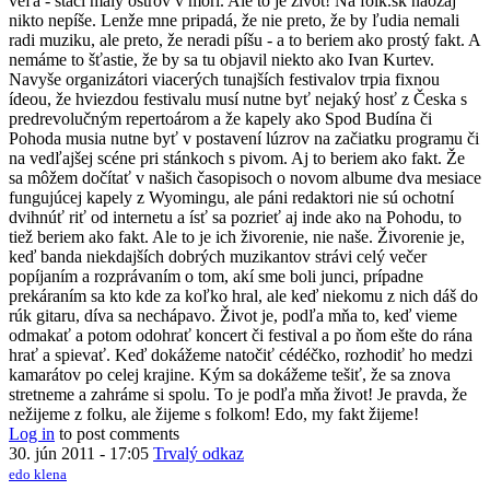
veľa - stačí malý ostrov v mori. Ale to je život! Na folk.sk naozaj
nikto nepíše. Lenže mne pripadá, že nie preto, že by ľudia nemali
radi muziku, ale preto, že neradi píšu - a to beriem ako prostý fakt. A
nemáme to šťastie, že by sa tu objavil niekto ako Ivan Kurtev.
Navyše organizátori viacerých tunajších festivalov trpia fixnou
ídeou, že hviezdou festivalu musí nutne byť nejaký hosť z Česka s
predrevolučným repertoárom a že kapely ako Spod Budína či
Pohoda musia nutne byť v postavení lúzrov na začiatku programu či
na vedľajšej scéne pri stánkoch s pivom. Aj to beriem ako fakt. Že
sa môžem dočítať v našich časopisoch o novom albume dva mesiace
fungujúcej kapely z Wyomingu, ale páni redaktori nie sú ochotní
dvihnúť riť od internetu a ísť sa pozrieť aj inde ako na Pohodu, to
tiež beriem ako fakt. Ale to je ich živorenie, nie naše. Živorenie je,
keď banda niekdajších dobrých muzikantov strávi celý večer
popíjaním a rozprávaním o tom, akí sme boli junci, prípadne
prekáraním sa kto kde za koľko hral, ale keď niekomu z nich dáš do
rúk gitaru, díva sa nechápavo. Život je, podľa mňa to, keď vieme
odmakať a potom odohrať koncert či festival a po ňom ešte do rána
hrať a spievať. Keď dokážeme natočiť cédéčko, rozhodiť ho medzi
kamarátov po celej krajine. Kým sa dokážeme tešiť, že sa znova
stretneme a zahráme si spolu. To je podľa mňa život! Je pravda, že
nežijeme z folku, ale žijeme s folkom! Edo, my fakt žijeme!
Log in
to post comments
30. jún 2011 - 17:05
Trvalý odkaz
edo klena