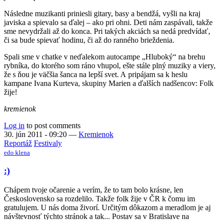
Následne muzikanti priniesli gitary, basy a bendžá, vyšli na kraj
javiska a spievalo sa ďalej – ako pri ohni. Deti nám zaspávali, takže
sme nevydržali až do konca. Pri takých akciách sa nedá predvídať,
či sa bude spievať hodinu, či až do ranného brieždenia.
Spali sme v chatke v neďalekom autocampe „Hluboký“ na brehu
rybníka, do ktorého som ráno vhupol, ešte stále plný muziky a viery,
že s ňou je väčšia šanca na lepší svet. A pripájam sa k heslu
kampane Ivana Kurteva, skupiny Marien a ďalších nadšencov: Folk
žije!
kremienok
Log in
to post comments
30. jún 2011 - 09:20
—
Kremienok
Reportáž
Festivaly
edo klena
:)
Chápem tvoje očarenie a verím, že to tam bolo krásne, len
Československo sa rozdelilo. Takže folk žije v ČR k čomu im
gratulujem. U nás doma živorí. Určitým dôkazom a meradlom je aj
návštevnosť týchto stránok a tak... Postav sa v Bratislave na