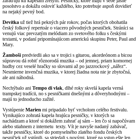
zaraďujú ku kapelám zrelým. Pesničky, ktoré majú v sebe jasné
posolstvo a dokážu osloviť každého, kto potrebuje aspoň dovidieť
na nejaký pevný bod.
Devítka
už tiež hrá pekných pár rokov, počas ktorých obohatila
český folkový repertoár o viacero pôvodných pesničiek. Stráníci sa
venujú viac prevzatým melódiam zo svetového folku s českými
textami, v podaní pripomínajúcom americkú skupinu Peter, Paul and
Mary.
Žamboši
predviedli ako sa v trojici s gitarou, akordeónom a bicou
súpravou dá robiť rôznorodá muzika – od jemnej, priam komornej
hudby cez veselé hračky so slovami až po jazzrockový „nářez“.
Nesmierne invenčná muzika, v ktorej žiadna nota nie je zbytočná,
ale ani náhodná.
Nechýbalo ani
Tempo di vlak
, dlhé roky skvelá kapela verná
trampskej tradícii, no s pesničkami dnešnými a dôveryhodnými –
majú to jednoducho zažité.
Vystúpenie
Marien
mi pripadalo byť vrcholom celého festivalu.
Vynikajúco zohratá kapela hrajúca pesničky, v ktorých sa
nachádzam a ktoré si dokážem zahrať aj sám – len čo si napočúvam
alebo stiahnem z internetu texty. Vít je navyše nadaný zabávač,
takže pesničky, ktoré do pomyselného zlatého fondu českých
pesničiek už vstúpili, sa striedali s novými, ktoré na vstup ešte len