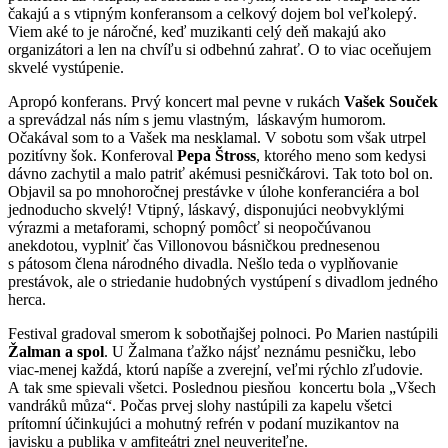
čakajú a s vtipným konferansom a celkový dojem bol veľkolepý.
Viem aké to je náročné, keď muzikanti celý deň makajú ako
organizátori a len na chvíľu si odbehnú zahrať. O to viac oceňujem
skvelé vystúpenie.
Apropó konferans. Prvý koncert mal pevne v rukách
Vašek Souček
a sprevádzal nás ním s jemu vlastným, láskavým humorom.
Očakával som to a Vašek ma nesklamal. V sobotu som však utrpel
pozitívny šok. Konferoval
Pepa Štross
, ktorého meno som kedysi
dávno zachytil a malo patriť akémusi pesničkárovi. Tak toto bol on.
Objavil sa po mnohoročnej prestávke v úlohe konferanciéra a bol
jednoducho skvelý! Vtipný, láskavý, disponujúci neobvyklými
výrazmi a metaforami, schopný pomôcť si neopočúvanou
anekdotou, vyplniť čas Villonovou básničkou prednesenou
s pátosom člena národného divadla. Nešlo teda o vyplňovanie
prestávok, ale o striedanie hudobných vystúpení s divadlom jedného
herca.
Festival gradoval smerom k sobotňajšej polnoci. Po Marien nastúpili
Žalman a spol
. U Žalmana ťažko nájsť neznámu pesničku, lebo
viac-menej každá, ktorú napíše a zverejní, veľmi rýchlo zľudovie.
A tak sme spievali všetci. Poslednou piesňou koncertu bola „Všech
vandráků můza“. Počas prvej slohy nastúpili za kapelu všetci
prítomní účinkujúci a mohutný refrén v podaní muzikantov na
javisku a publika v amfiteátri znel neuveriteľne.