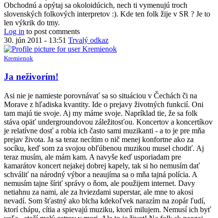
Obchodnú a opýtaj sa okoloidúcich, nech ti vymenujú troch
slovenských folkových interpretov :). Kde ten folk žije v SR ? Je to
len výkrik do tmy.
Log in
to post comments
30. jún 2011 - 13:51
Trvalý odkaz
Kremienok
Ja neživorím!
Asi nie je namieste porovnávať sa so situáciou v Čechách či na
Morave z hľadiska kvantity. Ide o prejavy životných funkcií. Oni
tam majú tie svoje. Aj my máme svoje. Napríklad tie, že sa folk
stáva opäť undergroundovou záležitosťou. Koncertov a koncertíkov
je relatívne dosť a robia ich často sami muzikanti - a to je pre mňa
prejav života. Ja sa teraz necítim o nič menej konfortne ako za
socíku, keď som za svojou obľúbenou muzikou musel chodiť. Aj
teraz musím, ale mám kam. A navyše keď usporiadam pre
kamarátov koncert nejakej dobrej kapely, tak si ho nemusím dať
schváliť na národný výbor a neaujíma sa o mňa tajná polícia. A
nemusím tajne šíriť správy o ňom, ale použijem internet. Davy
netiahnu za nami, ale za hviezdami superstar, ale mne to akosi
nevadí. Som šťastný ako blcha kdekoľvek narazím na zopár ľudí,
ktorí chápu, cítia a spievajú muziku, ktorú milujem. Nemusí ich byť