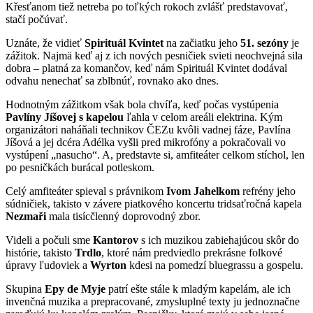
Křesťanom tiež netreba po toľkých rokoch zvlášť predstavovať,
stačí počúvať.
Uznáte, že vidieť
Spirituál Kvintet
na začiatku jeho
51. sezóny
je
zážitok. Najmä keď aj z ich nových pesničiek svieti neochvejná sila
dobra – platná za komančov, keď nám Spirituál Kvintet dodával
odvahu nenechať sa zblbnúť, rovnako ako dnes.
Hodnotným zážitkom však bola chvíľa, keď počas vystúpenia
Pavlíny Jíšovej s kapelou
ľahla v celom areáli elektrina. Kým
organizátori naháňali technikov ČEZu kvôli vadnej fáze, Pavlína
Jíšová a jej dcéra Adélka vyšli pred mikrofóny a pokračovali vo
vystúpení „nasucho“. A, predstavte si, amfiteáter celkom stíchol, len
po pesničkách burácal potleskom.
Celý amfiteáter spieval s právnikom
Ivom Jahelkom
refrény jeho
súdničiek, takisto v závere piatkového koncertu tridsaťročná kapela
Nezmaři
mala tisícčlenný doprovodný zbor.
Videli a počuli sme
Kantorov
s ich muzikou zabiehajúcou skôr do
histórie, takisto
Trdlo
, ktoré nám predviedlo prekrásne folkové
úpravy ľudoviek a
Wyrton
kdesi na pomedzí bluegrassu a gospelu.
Skupina
Epy de Myje
patrí ešte stále k mladým kapelám, ale ich
invenčná muzika a prepracované, zmysluplné texty ju jednoznačne