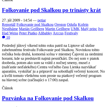
Folkovanie pod Skalkou po trinásty krát
27. júl 2009 - 14:54
—
petiar
Reportáž
Folkovanie pod Skalkou
Oregon
Odušu
Kofein
Nestíháme
Marián Geišberg
Martin Geišberg
UMK
Malý princ
Ivo
Had Weiss
Peter Piatko
Alibabky
Arccus
Festivaly
10
Posledný júlový víkend tohto roku patril na Liptove už slušne
zabehnutému festivalu Folkovanie pod Skalkou. Novinkou tohto
ročníka bola druhá, komorná scéna v miestnej Čajovni za siedmimi
horami, kde sa predstavili najmä pesničkári. Do nej som v piatok
doobeda, potom ako som sa vrátil z nočnej smeny, musel z
(našťastie neďalekého) Centra voľného času Lienka nazvlákať
aparatúru, vyskúšať ju a pripraviť na sobotňajší večerný koncert. No
a kvôli tomuto všetkému som proste na piatkový večerný program
na hlavnej scéne (začínajúci o 17:00) zaspal.
Článok
Pozvánka na Folkovanie pod Skalkou