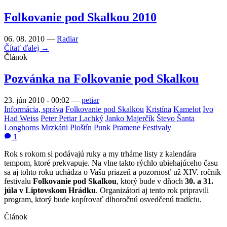
Folkovanie pod Skalkou 2010
06. 08. 2010 —
Radiar
Čítať ďalej →
Článok
Pozvánka na Folkovanie pod Skalkou
23. jún 2010 - 00:02
—
petiar
Informácia, správa
Folkovanie pod Skalkou
Kristína
Kamelot
Ivo
Had Weiss
Peter Petiar Lachký
Janko Majerčík
Števo Šanta
Longhorns
Mrzkáni
Ploštín Punk
Pramene
Festivaly
1
Rok s rokom si podávajú ruky a my trháme listy z kalendára
tempom, ktoré prekvapuje. Na vlne takto rýchlo ubiehajúceho času
sa aj tohto roku uchádza o Vašu priazeň a pozornosť už XIV. ročník
festivalu
Folkovanie pod Skalkou
, ktorý bude v dňoch
30. a 31.
júla v Liptovskom Hrádku
. Organizátori aj tento rok pripravili
program, ktorý bude kopírovať dlhoročnú osvedčenú tradíciu.
Článok