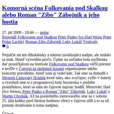
Komorná scéna Folkovania pod Skalkou
alebo Roman "Zibo" Zábojník a jeho
hostia
27. júl 2009 - 18:46
—
petiar
Reportáž
Folkovanie pod Skalkou
Peter Piatko
Ivo Had Weiss
Peter
Petiar Lachký
Roman Zibo Zábojník
Luky Lukáč
Festivaly
6
Prepáčte mi ten dlhokánsky a mierne zavádzajúci nadpis, ale nedalo
sa inak. Hneď vysvetlím prečo. Úplne na začiatku bola myšlienka
dať pesničkárom na festivale
Folkovanie pod Skalkou
väčší priestor
a keďže v
Čajovni za siedmimi horami
organizujeme takéto
koncerty pravidelne, hneď som aj vedel kde. Tak sme sa dohodli s
Mestom Liptovský Hrádok
ktoré nám, ako zvyčajne, vyšlo v ústrety
a vyzobali sme si z programovej torty hrozienka v podobe
pesničkárov, ktorí sa nám do čajovne najviac hodili. Menovite: Had
(Ivo Weiss),
Peter Piatko a Roman "Zibo" Zábojník
,
Luky Lukáč
a
Martin Chrobák
. Až na posledného menovaného sme sa v sobotu
25. júla krátko pred šiestou hodinou všetci v čajovni zišli a to sa už
pomaly dostávame k tomu nadpisu.
Článok