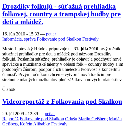
Drozdíky folkujú - súťažná prehliadka
folkovej, country a trampskej hudby pre
deti a mládež.
16. jún 2010 - 15:33
—
petiar
Informácia, správa
Folkovanie pod Skalkou
Festivaly
Mesto Liptovský Hrádok pripravuje na
31. júla 2010
prvý ročník
súťažnej prehliadky pre deti a mládež pod názvom Drozdíky
folkujú. Poslaním súťažnej prehliadky je objaviť a podchytiť nové
spevácke a muzikantské talenty v oblasti folk – country hudby a im
podobným žánrom; podporiť ich umeleckú tvorivosť a koncertnú
činnosť. Prvým ročníkom chceme vytvoriť novú tradíciu pre
stretnutie mladých muzikantov plné zážitkov a nových priateľstiev.
Článok
Videoreportáž z Folkovania pod Skalkou
29. júl 2009 - 12:39
—
petiar
Reportáž
Folkovanie pod Skalkou
Odušu
Martin Geišberg
Marián
Geišberg
Kofein
Alibabky
Festivaly