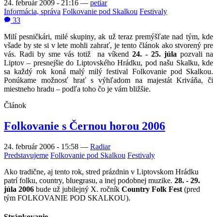
24. február 2009 - 21:16
—
petiar
Informácia, správa
Folkovanie pod Skalkou
Festivaly
33
Milí pesničkári, milé skupiny,
ak už teraz premýšľate nad tým, kde
všade by ste si v lete mohli zahrať, je tento článok ako stvorený pre
vás. Radi by sme vás totiž na víkend
24. - 25. júla
pozvali na
Liptov – presnejšie do Liptovského Hrádku, pod našu Skalku, kde
sa každý rok koná malý milý festival Folkovanie pod Skalkou.
Ponúkame možnosť hrať s výhľadom na majestát Kriváňa, či
miestneho hradu – podľa toho čo je vám bližšie.
Článok
Folkovanie s Černou horou 2006
24. február 2006 - 15:58
—
Radiar
Predstavujeme
Folkovanie pod Skalkou
Festivaly
Ako tradične, aj tento rok, stred prázdnin v Liptovskom Hrádku
patrí folku, country, bluegrasu, a inej podobnej muzike.
28. - 29.
júla 2006
bude už jubilejný X. ročník
Country Folk Fest
(pred
tým FOLKOVANIE POD SKALKOU).
Stránkovanie