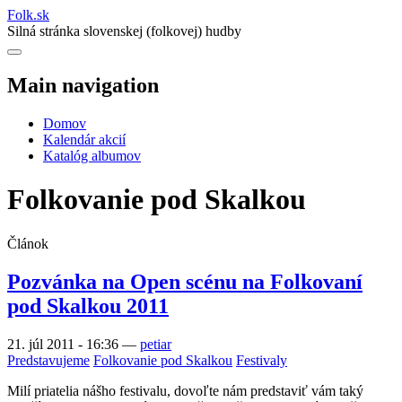
Folk
.
sk
Silná stránka slovenskej (folkovej) hudby
Main navigation
Domov
Kalendár akcií
Katalóg albumov
Folkovanie pod Skalkou
Článok
Pozvánka na Open scénu na Folkovaní
pod Skalkou 2011
21. júl 2011 - 16:36
—
petiar
Predstavujeme
Folkovanie pod Skalkou
Festivaly
Milí priatelia nášho festivalu, dovoľte nám predstaviť vám taký