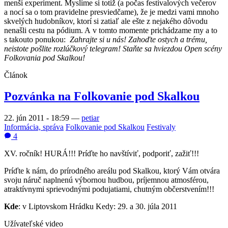
menší experiment. Myslíme si totiž (a počas festivalových večerov
a nocí sa o tom pravidelne presviedčame), že je medzi vami mnoho
skvelých hudobníkov, ktorí si zatiaľ ale ešte z nejakého dôvodu
nenašli cestu na pódium. A v tomto momente prichádzame my a to
s takouto ponukou:
Zahrajte si u nás! Zahoďte ostych a trému,
neistote pošlite rozlúčkový telegram! Staňte sa hviezdou Open scény
Folkovania pod Skalkou!
Článok
Pozvánka na Folkovanie pod Skalkou
22. jún 2011 - 18:59
—
petiar
Informácia, správa
Folkovanie pod Skalkou
Festivaly
4
XV. ročník! HURÁ!!! Príďte ho navštíviť, podporiť, zažiť!!!
Príďte k nám, do prírodného areálu pod Skalkou, ktorý Vám otvára
svoju náruč naplnenú výbornou hudbou, príjemnou atmosférou,
atraktívnymi sprievodnými podujatiami, chutným občerstvením!!!
Kde
: v Liptovskom Hrádku Kedy: 29. a 30. júla 2011
Užívateľské video