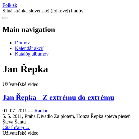
Folk
.
sk
Silná stránka slovenskej (folkovej) hudby
Main navigation
Domov
Kalendár akcií
Katalóg albumov
Jan Řepka
Užívateľské video
Jan Řepka - Z extrému do extrému
01. 07. 2011 —
Radiar
5. 5. 2011, Praha Divadlo Za plotem, Honza Řepka spieva pieseň
Števa Šantu
Čítať ďalej →
Užívateľské video