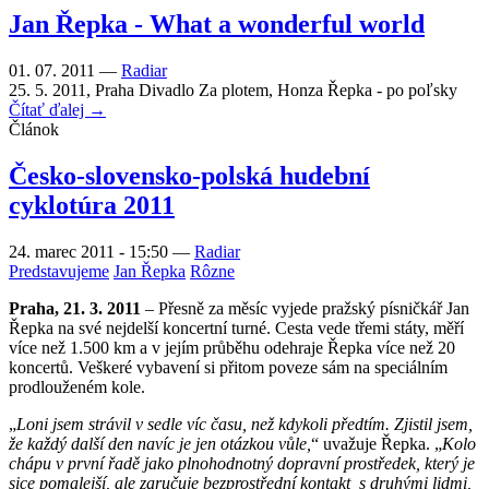
Jan Řepka - What a wonderful world
01. 07. 2011 —
Radiar
25. 5. 2011, Praha Divadlo Za plotem, Honza Řepka - po poľsky
Čítať ďalej →
Článok
Česko-slovensko-polská hudební
cyklotúra 2011
24. marec 2011 - 15:50
—
Radiar
Predstavujeme
Jan Řepka
Rôzne
Praha, 21. 3. 2011
– Přesně za měsíc vyjede pražský písničkář Jan
Řepka na své nejdelší koncertní turné. Cesta vede třemi státy, měří
více než 1.500 km a v jejím průběhu odehraje Řepka více než 20
koncertů. Veškeré vybavení si přitom poveze sám na speciálním
prodlouženém kole.
„
Loni jsem strávil v sedle víc času, než kdykoli předtím. Zjistil jsem,
že každý další den navíc je jen otázkou vůle,
“ uvažuje Řepka. „
Kolo
chápu v první řadě jako plnohodnotný dopravní prostředek, který je
sice pomalejší, ale zaručuje bezprostřední kontakt s druhými lidmi,