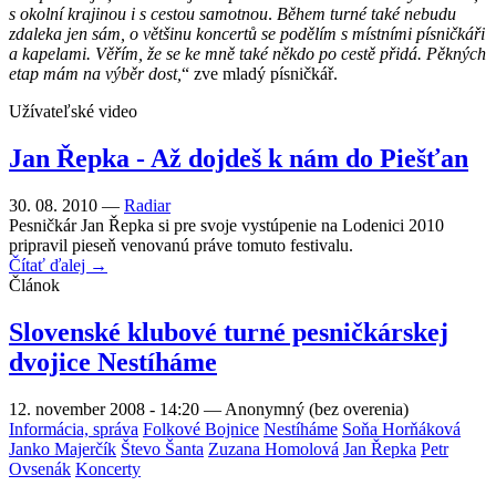
s okolní krajinou i s cestou samotnou
.
Během turné také nebudu
zdaleka jen sám, o většinu koncertů se podělím s místními písničkáři
a kapelami. Věřím, že se ke mně také někdo po cestě přidá. Pěkných
etap mám na výběr dost,
“ zve mladý písničkář.
Užívateľské video
Jan Řepka - Až dojdeš k nám do Piešťan
30. 08. 2010 —
Radiar
Pesničkár Jan Řepka si pre svoje vystúpenie na Lodenici 2010
pripravil pieseň venovanú práve tomuto festivalu.
Čítať ďalej →
Článok
Slovenské klubové turné pesničkárskej
dvojice Nestíháme
12. november 2008 - 14:20
—
Anonymný (bez overenia)
Informácia, správa
Folkové Bojnice
Nestíháme
Soňa Horňáková
Janko Majerčík
Števo Šanta
Zuzana Homolová
Jan Řepka
Petr
Ovsenák
Koncerty