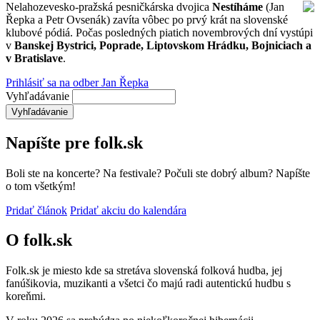
Nelahozevesko-pražská pesničkárska dvojica
Nestíháme
(Jan
Řepka a Petr Ovsenák) zavíta vôbec po prvý krát na slovenské
klubové pódiá. Počas posledných piatich novembrových dní vystúpi
v
Banskej Bystrici, Poprade, Liptovskom Hrádku, Bojniciach a
v Bratislave
.
Prihlásiť sa na odber Jan Řepka
Vyhľadávanie
Napíšte pre folk.sk
Boli ste na koncerte? Na festivale? Počuli ste dobrý album? Napíšte
o tom všetkým!
Pridať článok
Pridať akciu do kalendára
O folk.sk
Folk.sk je miesto kde sa stretáva slovenská folková hudba, jej
fanúšikovia, muzikanti a všetci čo majú radi autentickú hudbu s
koreňmi.