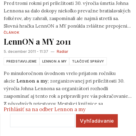
Pred tromi rokmi pri príležitosti 30. výročia úmrtia Johna
Lennona sa dalo dokopy niekoľko prevažne bratislavských
folkérov, aby zahrali, zaspomínali ale najmä stretli sa.
Slovná hračka LennON a MY ponúkla zvláštne prepojenie
ČLÁNOK
medzi legendou svetovej muziky, jeho odkazom a
LennON a MY 2011
produkciou, nad zaradením ktorej do ohraničenej kolonky
"folk" sa vedú rôzne ale stále pretrvávajúce diskusie.
5. december 2011 - 11:37
—
Radiar
PREDSTAVUJEME
LENNON A MY
TLAČOVÉ SPRÁVY
Po minuloročnom úvodnom vrelo prijatom ročníku
akcie
Lennon a my
; zorganizovanej pri príležitosti 30.
výročia Johna Lennona sa organizátori rozhodli
zaspomínať aj tento rok a pripravili pre vás pokračovanie.
Z pôvodných priestorov Mestskej knižnice sa
Prihlásiť sa na odber Lennon a my
spomienkový večer tentokrát presunie do Kafe Scherz
Vyhľadávanie
(na bratislavských Palisádach) a uskutoční sa v stredu
7.12.2011 od 17:00.