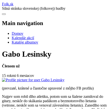
Folk
.
sk
Silná stránka slovenskej (folkovej) hudby
Main navigation
Domov
Kalendár akcií
Katalóg albumov
Gabo Lesinsky
Členom už
15 rokmi 6 mesiacov
(prevzaté, krátené a čiastočne upravené z môjho FB profilu)
Najprv som robil dlho atletiku, potom som sa šialene zamiloval do
gitary, neskôr do skákania padákom a bezmotorového lietania
(vetrone, neskôr som sa venoval závesnému lietaniu). Zanedlho som