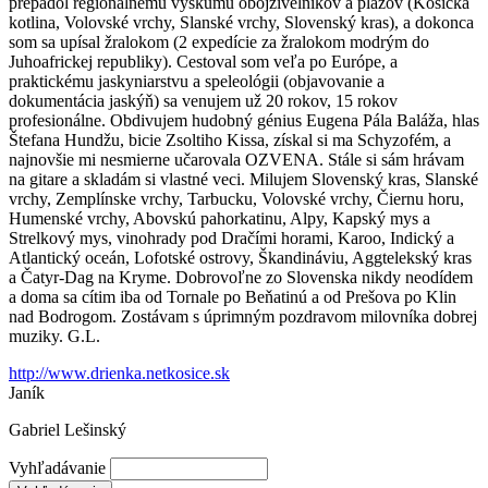
prepadol regionálnemu výskumu obojživelníkov a plazov (Košická
kotlina, Volovské vrchy, Slanské vrchy, Slovenský kras), a dokonca
som sa upísal žralokom (2 expedície za žralokom modrým do
Juhoafrickej republiky). Cestoval som veľa po Európe, a
praktickému jaskyniarstvu a speleológii (objavovanie a
dokumentácia jaskýň) sa venujem už 20 rokov, 15 rokov
profesionálne. Obdivujem hudobný génius Eugena Pála Baláža, hlas
Štefana Hundžu, bicie Zsoltiho Kissa, získal si ma Schyzofém, a
najnovšie mi nesmierne učarovala OZVENA. Stále si sám hrávam
na gitare a skladám si vlastné veci. Milujem Slovenský kras, Slanské
vrchy, Zemplínske vrchy, Tarbucku, Volovské vrchy, Čiernu horu,
Humenské vrchy, Abovskú pahorkatinu, Alpy, Kapský mys a
Strelkový mys, vinohrady pod Dračími horami, Karoo, Indický a
Atlantický oceán, Lofotské ostrovy, Škandináviu, Aggtelekský kras
a Čatyr-Dag na Kryme. Dobrovoľne zo Slovenska nikdy neodídem
a doma sa cítim iba od Tornale po Beňatinú a od Prešova po Klin
nad Bodrogom. Zostávam s úprimným pozdravom milovníka dobrej
muziky. G.L.
http://www.drienka.netkosice.sk
Janík
Gabriel Lešinský
Vyhľadávanie