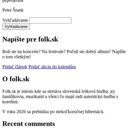
pepeojedna
Peter Šrank
Vyhľadávanie
Napíšte pre folk.sk
Boli ste na koncerte? Na festivale? Počuli ste dobrý album? Napíšte
o tom všetkým!
Pridať článok
Pridať akciu do kalendára
O folk.sk
Folk.sk je miesto kde sa stretáva slovenská folková hudba, jej
fanúšikovia, muzikanti a všetci čo majú radi autentickú hudbu s
koreňmi.
V roku 2026 sa prebúdza po niekoľkoročnej hibernácii.
Recent comments