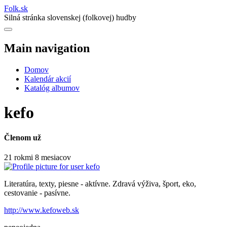
Folk
.
sk
Silná stránka slovenskej (folkovej) hudby
Main navigation
Domov
Kalendár akcií
Katalóg albumov
kefo
Členom už
21 rokmi 8 mesiacov
Literatúra, texty, piesne - aktívne. Zdravá výživa, šport, eko,
cestovanie - pasívne.
http://www.kefoweb.sk