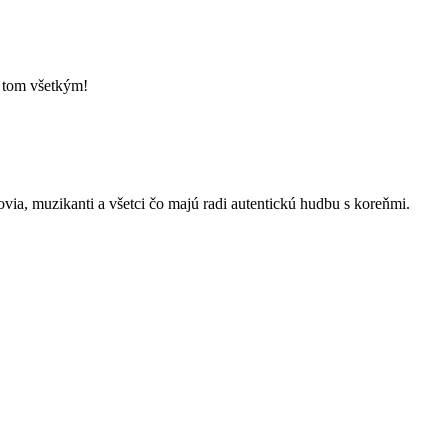
o tom všetkým!
kovia, muzikanti a všetci čo majú radi autentickú hudbu s koreňmi.