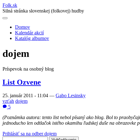
Folk
.
sk
Silná stránka slovenskej (folkovej) hudby
Domov
Kalendár akcií
Main
Katalóg albumov
navigation
dojem
Príspevok na osobný blog
List Ozvene
25. január 2011 - 11:04
—
Gabo Lesinsky
vzťah
dojem
5
(Poznámka autora: tento list nebol písaný ako blog. Bol to praobyčaj
jednoducho len odtlačok istého okamihu ľudskej duše na obrazovke p
Prihlásiť sa na odber dojem
Vyhľadávanie