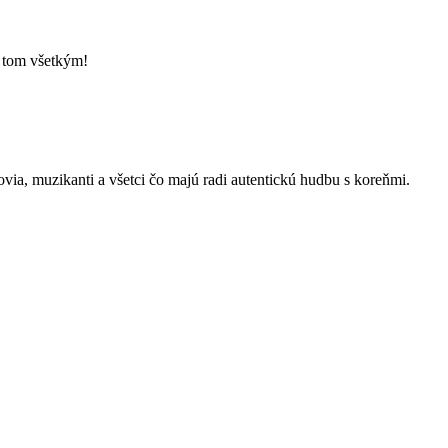
o tom všetkým!
kovia, muzikanti a všetci čo majú radi autentickú hudbu s koreňmi.