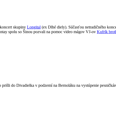
koncert skupiny
Longital
(ex Dlhé diely). Súčasťou netradičného konc
Salontay spolu so Šinou pozvali na pomoc video mágov VJ-ov
Kufrík brot
 čo prišli do Divadielka v podzemí na Bernoláku na vystúpenie pesničk