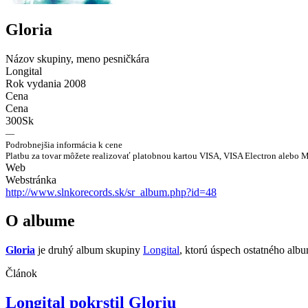
Gloria
Názov skupiny, meno pesničkára
Longital
Rok vydania
2008
Cena
Cena
300Sk
—
Podrobnejšia informácia k cene
Platbu za tovar môžete realizovať platobnou kartou VISA, VISA Electron alebo Ma
Web
Webstránka
http://www.slnkorecords.sk/sr_album.php?id=48
O albume
Gloria
je druhý album skupiny
Longital
, ktorú úspech ostatného al
Článok
Longital pokrstil Gloriu