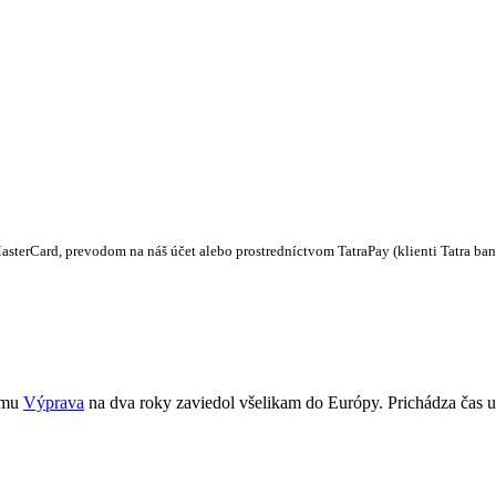
sterCard, prevodom na náš účet alebo prostredníctvom TatraPay (klienti Tatra ban
bumu
Výprava
na dva roky zaviedol všelikam do Európy. Prichádza čas uk