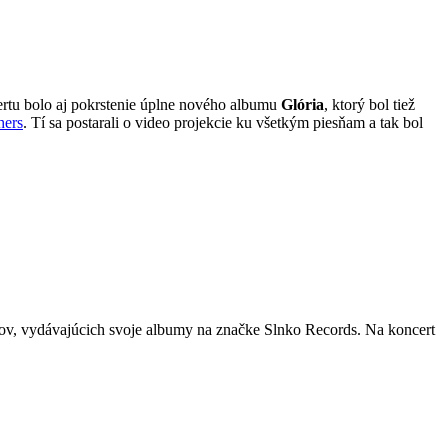
ertu bolo aj pokrstenie úplne nového albumu
Glória
, ktorý bol tiež
hers
. Tí sa postarali o video projekcie ku všetkým piesňam a tak bol
árov, vydávajúcich svoje albumy na značke Slnko Records. Na koncert