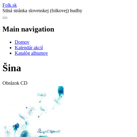
Folk
.
sk
Silná stránka slovenskej (folkovej) hudby
Main navigation
Domov
Kalendár akcií
Katalóg albumov
Šina
Obrázok CD