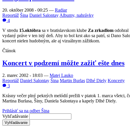
20. október 2008 - 00:25
—
Radiar
Reportáž
Šina
Daniel Salontay
Albumy, nahrávky
4
V stredu
15.októbra
sa v bratislavskom klube
Za zrkadlom
odohral 
vydaný práve v ten istý deň. Aby to bol krst ako sa patrí, si Dano 
koncert nielen hudobným, ale aj vizuálnym zážitkom.
Článok
Koncert v podzemí môžte zažiť ešte dnes
2. marec 2002 - 18:03
—
Matej Lauko
Reportáž
Daniel Salontay
Šina
Martin Burlas
Dlhé Diely
Koncerty
3
Krásny večer plný pekných melódií prežili v piatok 1. marca všetci,
Martina Burlasa, Šiny, Daniela Salontaya a kapely Dlhé Diely.
Prihlásiť sa na odber Šina
Vyhľadávanie