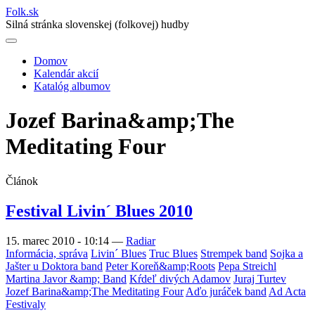
Folk
.
sk
Silná stránka slovenskej (folkovej) hudby
Domov
Kalendár akcií
Main
Katalóg albumov
navigation
Jozef Barina&amp;The
Meditating Four
Článok
Festival Livin´ Blues 2010
15. marec 2010 - 10:14
—
Radiar
Informácia, správa
Livin´ Blues
Truc Blues
Strempek band
Sojka a
Jašter u Doktora band
Peter Koreň&amp;Roots
Pepa Streichl
Martina Javor &amp; Band
Kŕdeľ divých Adamov
Juraj Turtev
Jozef Barina&amp;The Meditating Four
Aďo juráček band
Ad Acta
Festivaly