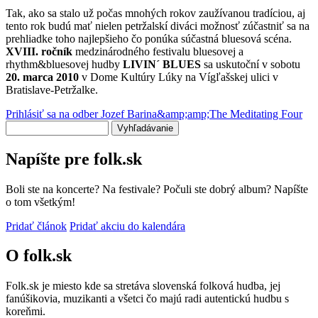
Tak, ako sa stalo už počas mnohých rokov zaužívanou tradíciou, aj
tento rok budú mať nielen petržalskí diváci možnosť zúčastniť sa na
prehliadke toho najlepšieho čo ponúka súčastná bluesová scéna.
XVIII. ročník
medzinárodného festivalu bluesovej a
rhythm&bluesovej hudby
LIVIN´ BLUES
sa uskutoční v sobotu
20. marca 2010
v Dome Kultúry Lúky na Vígľašskej ulici v
Bratislave-Petržalke.
Prihlásiť sa na odber Jozef Barina&amp;amp;The Meditating Four
Vyhľadávanie
Napíšte pre folk.sk
Boli ste na koncerte? Na festivale? Počuli ste dobrý album? Napíšte
o tom všetkým!
Pridať článok
Pridať akciu do kalendára
O folk.sk
Folk.sk je miesto kde sa stretáva slovenská folková hudba, jej
fanúšikovia, muzikanti a všetci čo majú radi autentickú hudbu s
koreňmi.