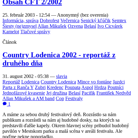
Obsah CFT 2/2002
25. február 2003 - 12:54
—
Anonymný (bez overenia)
Informácia, správa
Dobrofest
Večernica
Senický kľúčik
Semtex
Šiesty (ne)zmysel
Allan Mikušek
Ozvena
Belasí
Ivo Cicvárek
Kamelot
Tlačové správy
Článok
Country Lodenica 2002 - reportáž z
druhého dňa
31. august 2002 - 05:38
—
slavia
Reportáž
Lodenica
Country Lodenica
Mince vo fontáne
Jazdci
Parta z Ranča Y
Zubri
Kredenc
Poupata
Aspol
Hrdza
Poutníci
Jednofázové kvasenie
Jej družina
Belasí
Pacifik
František Nedvěd
Allan Mikušek a AM band
Cop
Festivaly
1
A máme za sebou druhý festivalový deň. Rozrástlo sa nám
publikum a rozrástli sa nám aj hudobné dosky, na ktorých sa
predstavili ďalšie kapely. Okrem hlavnej scény pribudol hudobný
pavilón v Mestskom parku a malá scéna v areáli festivalu. Ale
poďme pekne poporiadku.