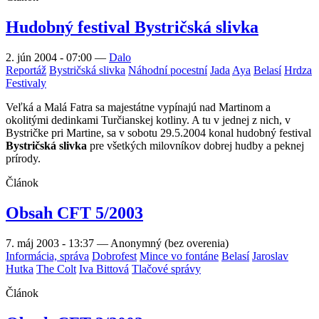
Hudobný festival Bystričská slivka
2. jún 2004 - 07:00
—
Dalo
Reportáž
Bystričská slivka
Náhodní pocestní
Jada
Aya
Belasí
Hrdza
Festivaly
Veľká a Malá Fatra sa majestátne vypínajú nad Martinom a
okolitými dedinkami Turčianskej kotliny. A tu v jednej z nich, v
Bystričke pri Martine, sa v sobotu 29.5.2004 konal hudobný festival
Bystričská slivka
pre všetkých milovníkov dobrej hudby a peknej
prírody.
Článok
Obsah CFT 5/2003
7. máj 2003 - 13:37
—
Anonymný (bez overenia)
Informácia, správa
Dobrofest
Mince vo fontáne
Belasí
Jaroslav
Hutka
The Colt
Iva Bittová
Tlačové správy
Článok