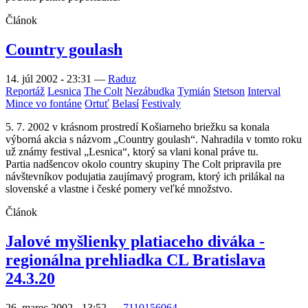
Článok
Country goulash
14. júl 2002 - 23:31
—
Raduz
Reportáž
Lesnica
The Colt
Nezábudka
Tymián
Stetson
Interval
Mince vo fontáne
Ortuť
Belasí
Festivaly
5. 7. 2002 v krásnom prostredí Košiarneho briežku sa konala
výborná akcia s názvom „Country goulash“. Nahradila v tomto roku
už známy festival „Lesnica“, ktorý sa vlani konal práve tu.
Partia nadšencov okolo country skupiny The Colt pripravila pre
návštevníkov podujatia zaujímavý program, ktorý ich prilákal na
slovenské a vlastne i české pomery veľké množstvo.
Článok
Jalové myšlienky platiaceho diváka -
regionálna prehliadka CL Bratislava
24.3.20
26. marec 2002 - 13:52
—
7110156064