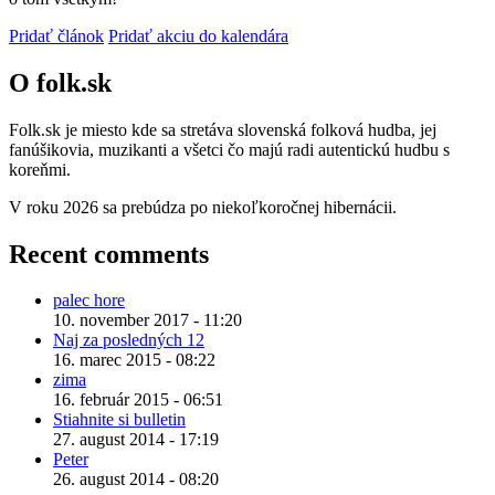
Pridať článok
Pridať akciu do kalendára
O folk.sk
Folk.sk je miesto kde sa stretáva slovenská folková hudba, jej
fanúšikovia, muzikanti a všetci čo majú radi autentickú hudbu s
koreňmi.
V roku 2026 sa prebúdza po niekoľkoročnej hibernácii.
Recent comments
palec hore
10. november 2017 - 11:20
Naj za posledných 12
16. marec 2015 - 08:22
zima
16. február 2015 - 06:51
Stiahnite si bulletin
27. august 2014 - 17:19
Peter
26. august 2014 - 08:20