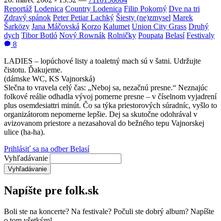
Reportáž
Lodenica
Country Lodenica
Filip Pokorný
Dve na tri
Zdravý spánok
Peter Petiar Lachký
Šiesty (ne)zmysel
Marek
Šarközy
Jana Máčovská
Korzo
Kalumet
Union City Grass
Druhý
dych
Tibor Botló
Nový Rownák
Rolničky
Poupata
Belasí
Festivaly
8
LADIES – lopúchové listy a toaletný mach sú v šatni. Udržujte
čistotu. Ďakujeme.
(dámske WC, KS Vajnorská)
Slečna to vravela celý čas: „Neboj sa, nezačnú presne.“ Neznajúc
folkové reálie odhadla vývoj pomerne presne – v číselnom vyjadrení
plus osemdesiattri minút. Čo sa týka priestorových súradníc, vyšlo to
organizátorom nepomerne lepšie. Dej sa skutočne odohrával v
avizovanom priestore a nezasahoval do bežného tepu Vajnorskej
ulice (ha-ha).
Prihlásiť sa na odber Belasí
Vyhľadávanie
Napíšte pre folk.sk
Boli ste na koncerte? Na festivale? Počuli ste dobrý album? Napíšte
o tom všetkým!