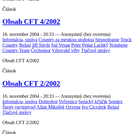
Článok
Obsah CFT 4/2002
16. november 2004 - 20:33
—
Anonymný (bez overenia)
Informácia, správa
Country za mestkou stodolou
Strunobranie
Truck
Country
Belasí
Jiří Stivín
Suí Vesan
Peter Petiar Lachký
Notabene
Country Team
Čechomor
Vrbovské vŕby
Tlačové správy
Obsah CFT 4/2002
Článok
Obsah CFT 2/2002
16. november 2004 - 20:33
—
Anonymný (bez overenia)
Informácia, správa
Dobrofest
Večernica
Senický kľúčik
Semtex
Šiesty (ne)zmysel
Allan Mikušek
Ozvena
Ivo Cicvárek
Belasí
Tlačové správy
Obsah CFT 2/2002
Článok