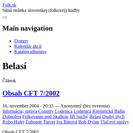
Folk
.
sk
Silná stránka slovenskej (folkovej) hudby
Main navigation
Domov
Kalendár akcií
Katalóg albumov
Belasí
Článok
Obsah CFT 7/2002
16. november 2004 - 20:33
—
Anonymný (bez overenia)
Informácia, správa
Country Lodenica
Lodenica
Kremnická Bašta
Dobrofest
Folkovanie pod Skalkou
Jiří Suchý
Belasí
Druhý dych
Robo Hulej
Ľubomír Turcer
Iva Bittová
Bob Dylan
Tlačové správy
Obsah CFT 7/2002