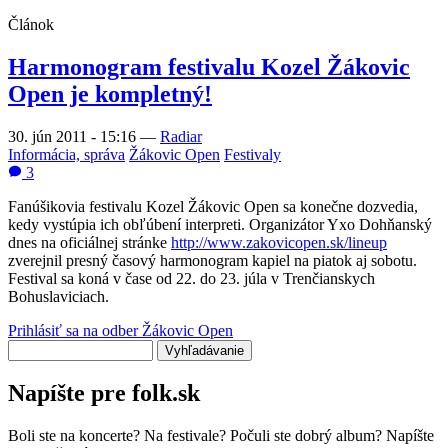
Článok
Harmonogram festivalu Kozel Žákovic
Open je kompletný!
30. jún 2011 - 15:16
—
Radiar
Informácia, správa
Žákovic Open
Festivaly
3
Fanúšikovia festivalu Kozel Žákovic Open sa konečne dozvedia,
kedy vystúpia ich obľúbení interpreti. Organizátor Yxo Dohňanský
dnes na oficiálnej stránke
http://www.zakovicopen.sk/lineup
zverejnil presný časový harmonogram kapiel na piatok aj sobotu.
Festival sa koná v čase od 22. do 23. júla v Trenčianskych
Bohuslaviciach.
Prihlásiť sa na odber Žákovic Open
Vyhľadávanie
Napíšte pre folk.sk
Boli ste na koncerte? Na festivale? Počuli ste dobrý album? Napíšte