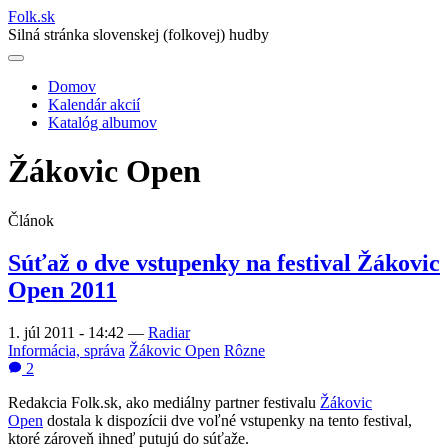
Folk
.
sk
Silná stránka slovenskej (folkovej) hudby
Domov
Kalendár akcií
Main
Katalóg albumov
navigation
Žákovic Open
Článok
Súťaž o dve vstupenky na festival Žákovic
Open 2011
1. júl 2011 - 14:42
—
Radiar
Informácia, správa
Žákovic Open
Rôzne
2
Redakcia Folk.sk, ako mediálny partner festivalu
Žákovic
Open
dostala k dispozícii dve voľné vstupenky na tento festival,
ktoré zároveň ihneď putujú do súťaže.