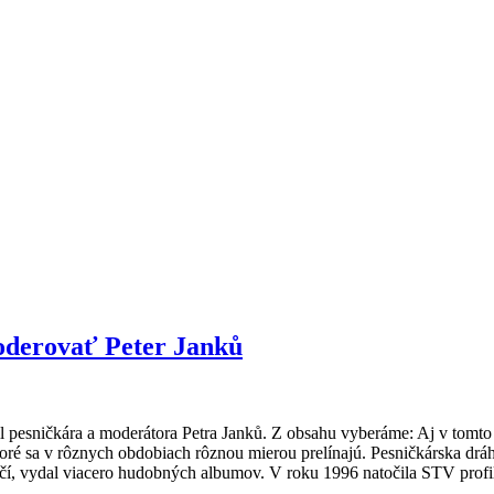
oderovať Peter Janků
l pesničkára a moderátora Petra Janků. Z obsahu vyberáme: Aj v tomto 
ktoré sa v rôznych obdobiach rôznou mierou prelínajú. Pesničkárska dráh
ičí, vydal viacero hudobných albumov. V roku 1996 natočila STV profil 