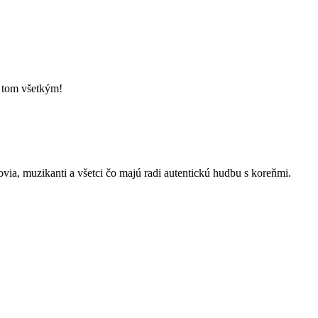
o tom všetkým!
kovia, muzikanti a všetci čo majú radi autentickú hudbu s koreňmi.