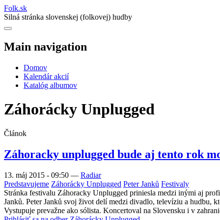
Folk
.
sk
Silná stránka slovenskej (folkovej) hudby
Main navigation
Domov
Kalendár akcií
Katalóg albumov
Záhorácky Unplugged
Článok
Záhoracky unplugged bude aj tento rok m
13. máj 2015 - 09:50
—
Radiar
Predstavujeme
Záhorácky Unplugged
Peter Janků
Festivaly
Stránka festivalu Záhoracky Unplugged priniesla medzi inými aj profi
Janků. Peter Janků svoj život delí medzi divadlo, televíziu a hudbu, 
Vystupuje prevažne ako sólista. Koncertoval na Slovensku i v zahran
Prihlásiť sa na odber Záhorácky Unplugged