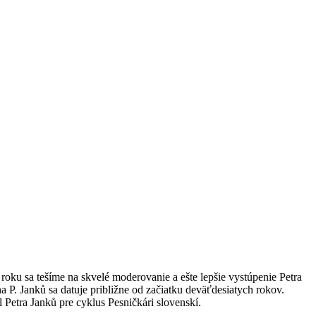
roku sa tešíme na skvelé moderovanie a ešte lepšie vystúpenie Petra
a P. Janků sa datuje približne od začiatku deväťdesiatych rokov.
Petra Janků pre cyklus Pesničkári slovenskí.