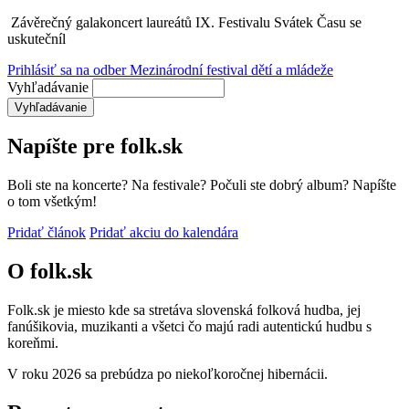
Závěrečný galakoncert laureátů IX. Festivalu Svátek Času se
uskutečníl
Prihlásiť sa na odber Mezinárodní festival dětí a mládeže
Vyhľadávanie
Napíšte pre folk.sk
Boli ste na koncerte? Na festivale? Počuli ste dobrý album? Napíšte
o tom všetkým!
Pridať článok
Pridať akciu do kalendára
O folk.sk
Folk.sk je miesto kde sa stretáva slovenská folková hudba, jej
fanúšikovia, muzikanti a všetci čo majú radi autentickú hudbu s
koreňmi.
V roku 2026 sa prebúdza po niekoľkoročnej hibernácii.