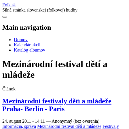
Folk
.
sk
Silná stránka slovenskej (folkovej) hudby
Main navigation
Domov
Kalendár akcií
Katalóg albumov
Mezinárodní festival dětí a
mládeže
Článok
Mezinárodní festivaly dětí a mládeže
Praha- Berlin - Paris
24. august 2011 - 14:11
—
Anonymný (bez overenia)
Informácia, správa
Mezinárodní festival dětí a mládeže
Festivaly