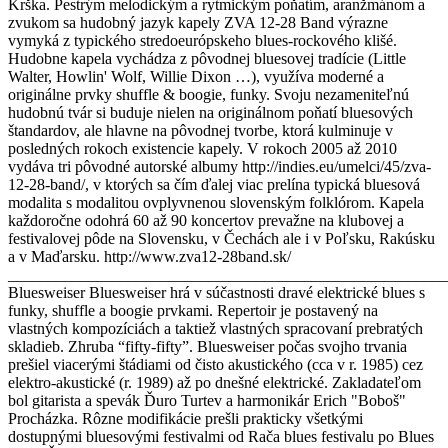
Krška. Pestrým melodickým a rytmickým poňatím, aranžmánom a
zvukom sa hudobný jazyk kapely ZVA 12-28 Band výrazne
vymyká z typického stredoeurópskeho blues-rockového klišé.
Hudobne kapela vychádza z pôvodnej bluesovej tradície (Little
Walter, Howlin' Wolf, Willie Dixon …), využíva moderné a
originálne prvky shuffle & boogie, funky. Svoju nezameniteľnú
hudobnú tvár si buduje nielen na originálnom poňatí bluesových
štandardov, ale hlavne na pôvodnej tvorbe, ktorá kulminuje v
posledných rokoch existencie kapely. V rokoch 2005 až 2010
vydáva tri pôvodné autorské albumy http://indies.eu/umelci/45/zva-
12-28-band/, v ktorých sa čím ďalej viac prelína typická bluesová
modalita s modalitou ovplyvnenou slovenským folklórom. Kapela
každoročne odohrá 60 až 90 koncertov prevažne na klubovej a
festivalovej pôde na Slovensku, v Čechách ale i v Poľsku, Rakúsku
a v Maďarsku. http://www.zva12-28band.sk/
_______________________________________________________
Bluesweiser Bluesweiser hrá v súčastnosti dravé elektrické blues s
funky, shuffle a boogie prvkami. Repertoir je postavený na
vlastných kompozíciách a taktiež vlastných spracovaní prebratých
skladieb. Zhruba “fifty-fifty”. Bluesweiser počas svojho trvania
prešiel viacerými štádiami od čisto akustického (cca v r. 1985) cez
elektro-akustické (r. 1989) až po dnešné elektrické. Zakladateľom
bol gitarista a spevák Ďuro Turtev a harmonikár Erich "Boboš"
Procházka. Rôzne modifikácie prešli prakticky všetkými
dostupnými bluesovými festivalmi od Rača blues festivalu po Blues