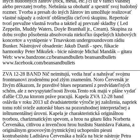
iných hudobných žánrov (rock, metal, etc.) či už v rámci vlastnej
alebo prevzatej tvorby. Nebránia sa obohatiť a spestriť svoj hudobný
rozmer. Tvorba a presah do iných žánrov im umožňuje realizovať
vlastné nápady a osloviť obšírnejšiu cieľovú skupinu. Repertoár
tvorí prevažne vlastná tvorba a taktiež aj prevzaté skladby ( Led
Zeppelin, Muddy Waters, Doyle Bramhall jr., Cream). Skupina za
dobu svojho pôsobenia absolvovala niekoľko úspešných klubových
koncertov a vystúpenie v Trnavskom undergroundovom rádiu
Bunker. Nástrojové obsadenie: Jakub Daniš - spev, fúkacie
harmoniky Peter Mikušek - bicie nástroje Michal Mandák – gitara
Web: www.bandzone.cz/beansandbullets beansandbullets
www.facebook.com/beansandbullets
_______________________________________________________
ZVA 12-28 BAND Nič neimitujú, vedia hrať a nahrávať svojmu
frontmanovi zrodenému pod zlým znamením. Noro Červenák je
živým dôkazom, že pravdivé blues nepramení z predvídateľných
schém, ale z nevyspytateľnosti života.Tento rok majú v pláne vydať
ďalšie CD,na ktorom práve pracujú. Kapela ZVA 12-28 band
oslávila v roku 2013 už dvadsiatetretie výročie jej založenia, napriek
tomu robí svieže autorské blues na pozoruhodnej interpretačnej a
inštrumentálnej úrovni. Kapela je charakteristická originálnou
tvorbou, charizmatickým spevom, a hrou na gitaru lídra Norberta
Červenáka, citlivou a invenčnou hrou huslistu Stanislava Fakana, a
originálnym groovovým (rytmickým) uchopením piesni
kontrabasistu Ladislava Červenáka a hráča na bicie nástroje Petra