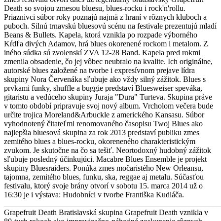
Death so svojou zmesou bluesu, blues-rocku i rock'n'rollu.
Priaznivci súbor roky poznajú najmä z hraní v rôznych kluboch a
puboch. Silnú trnavskú bluesovú scénu na festivale prezentujú mladí
Beans & Bullets. Kapela, ktorá vznikla po rozpade výborného
Kŕdľa divých Adamov, hrá blues okorenené rockom i metalom. Z
iného súdka sú zvolenskí ZVA 12-28 Band. Kapela pred rokmi
zmenila obsadenie, čo jej vôbec neubralo na kvalite. Ich originálne,
autorské blues založené na tvorbe i expresívnom prejave lídra
skupiny Nora Červenáka sľubuje ako vždy silný zážitok. Blues s
prvkami funky, shuffle a buggie predstaví Bluesweiser speváka,
gitaristu a vedúceho skupiny Juraja "Dura" Turteva. Skupina práve
v tomto období pripravuje svoj nový album. Vrcholom večera bude
určite trojica Moreland&Arbuckle z amerického Kansasu. Súbor
vyhodnotený čitateľmi renomovaného časopisu Twoj Blues ako
najlepšia bluesová skupina za rok 2013 predstaví publiku zmes
zemitého blues a blues-rocku, okoreneného charakteristickým
zvukom. Je skutočne na čo sa tešiť. Neortodoxný hudobný zážitok
sľubuje posledný účinkujúci. Macabre Blues Ensemble je projekt
skupiny Bluesraiders. Ponúka zmes močaristého New Orleansu,
tajomna, zemitého blues, funku, ska, reggae aj metalu. Súčasťou
festivalu, ktorý svoje brány otvorí v sobotu 15. marca 2014 už o
16:30 je i výstava: Hudobníci v tvorbe Františka Kudláča.
_______________________________________________________
Grapefruit Death Bratislavská skupina Grapefruit Death vznikla v