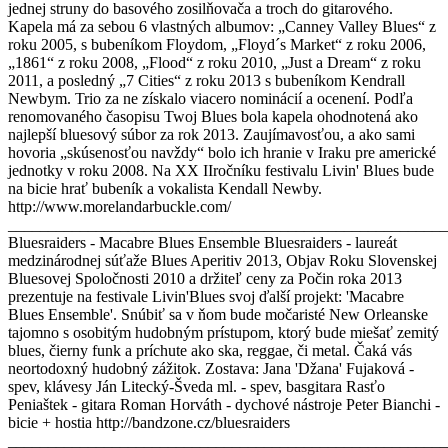
jednej struny do basového zosilňovača a troch do gitarového.
Kapela má za sebou 6 vlastných albumov: „Canney Valley Blues“ z
roku 2005, s bubeníkom Floydom, „Floyd´s Market“ z roku 2006,
„1861“ z roku 2008, „Flood“ z roku 2010, „Just a Dream“ z roku
2011, a posledný „7 Cities“ z roku 2013 s bubeníkom Kendrall
Newbym. Trio za ne získalo viacero nominácií a ocenení. Podľa
renomovaného časopisu Twoj Blues bola kapela ohodnotená ako
najlepší bluesový súbor za rok 2013. Zaujímavosťou, a ako sami
hovoria „skúsenosťou navždy“ bolo ich hranie v Iraku pre americké
jednotky v roku 2008. Na XX IIročníku festivalu Livin' Blues bude
na bicie hrať bubeník a vokalista Kendall Newby.
http://www.morelandarbuckle.com/
_______________________________________________________
Bluesraiders - Macabre Blues Ensemble Bluesraiders - laureát
medzinárodnej súťaže Blues Aperitiv 2013, Objav Roku Slovenskej
Bluesovej Spoločnosti 2010 a držiteľ ceny za Počin roka 2013
prezentuje na festivale Livin'Blues svoj ďalší projekt: 'Macabre
Blues Ensemble'. Snúbiť sa v ňom bude močaristé New Orleanske
tajomno s osobitým hudobným prístupom, ktorý bude miešať zemitý
blues, čierny funk a príchute ako ska, reggae, či metal. Čaká vás
neortodoxný hudobný zážitok. Zostava: Jana 'Džana' Fujaková -
spev, klávesy Ján Litecký-Šveda ml. - spev, basgitara Rasťo
Peniaštek - gitara Roman Horváth - dychové nástroje Peter Bianchi -
bicie + hostia http://bandzone.cz/bluesraiders
_______________________________________________________