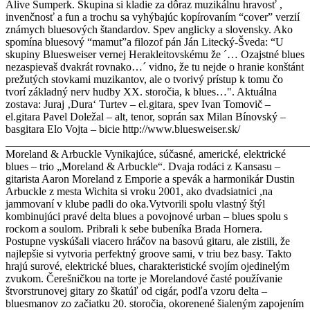
Alive Šumperk. Skupina si kladie za dôraz muzikálnu hravosť ,
invenčnosť a fun a trochu sa vyhýbajúc kopírovaním “cover” verzií
známych bluesových štandardov. Spev anglicky a slovensky. Ako
spomína bluesový “mamut”a filozof pán Ján Litecký-Šveda: “U
skupiny Bluesweiser vernej Herakleitovskému že ´… Ozajstné blues
nezaspievaš dvakrát rovnako…´ vidno, že tu nejde o hranie konštánt
prežutých stovkami muzikantov, ale o tvorivý prístup k tomu čo
tvorí základný nerv hudby XX. storočia, k blues…". Aktuálna
zostava: Juraj ‚Dura‘ Turtev – el.gitara, spev Ivan Tomovič –
el.gitara Pavel Doležal – alt, tenor, soprán sax Milan Bínovský –
basgitara Elo Vojta – bicie http://www.bluesweiser.sk/
_______________________________________________________
Moreland & Arbuckle Vynikajúce, súčasné, americké, elektrické
blues – trio „Moreland & Arbuckle“. Dvaja rodáci z Kansasu –
gitarista Aaron Moreland z Emporie a spevák a harmonikár Dustin
Arbuckle z mesta Wichita si vroku 2001, ako dvadsiatnici ,na
jammovaní v klube padli do oka.Vytvorili spolu vlastný štýl
kombinujúci pravé delta blues a povojnové urban – blues spolu s
rockom a soulom. Pribrali k sebe bubeníka Brada Hornera.
Postupne vyskúšali viacero hráčov na basovú gitaru, ale zistili, že
najlepšie si vytvoria perfektný groove sami, v triu bez basy. Takto
hrajú surové, elektrické blues, charakteristické svojím ojedinelým
zvukom. Čerešničkou na torte je Morelandové časté používanie
štvorstrunovej gitary zo škatúľ od cigár, podľa vzoru delta –
bluesmanov zo začiatku 20. storočia, okorenené šialeným zapojením