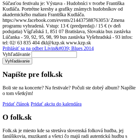
Súčasťou festivalu je: Výstava - Hudobníci v tvorbe Františka
Kudláča. Portrétne kresby a grafíky známych hudobníkov od
akademického maliara Františka Kudláča.
https://www.facebook.com/events/214437588763053/ Zmena
programu vyhradená. Vstup: 13 € (predpredaj) / 15 € (v deň
podujatia) Vígľašská 1, 851 07 Bratislava, Slovakia bus zastávka
Lúčanka - 59, 92, 95, 98, 99 bus zastávka Vyšehradská - 93 infos:
tel: 02/ 63 835 404 dkl@kzp.sk www.kzp.sk
Prihlásiť sa na odber Livin&#039; Blues 2014
Vyhľadávanie
Napíšte pre folk.sk
Boli ste na koncerte? Na festivale? Počuli ste dobrý album? Napíšte
o tom všetkým!
Pridať článok
Pridať akciu do kalendára
O folk.sk
Folk.sk je miesto kde sa stretáva slovenská folková hudba, jej
fanúšikovia, muzikanti a všetci čo majú radi autentickú hudbu s