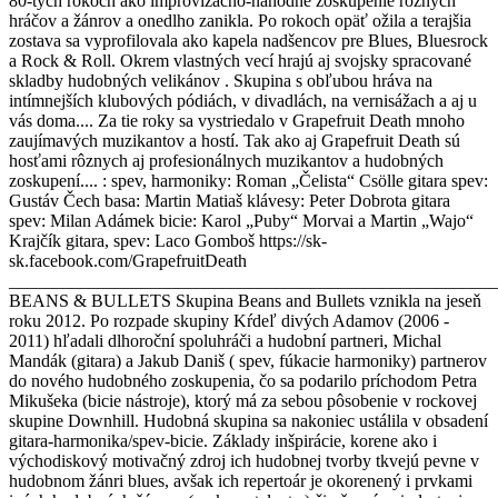
80-tych rokoch ako improvizačno-náhodné zoskupenie rôznych
hráčov a žánrov a onedlho zanikla. Po rokoch opäť ožila a terajšia
zostava sa vyprofilovala ako kapela nadšencov pre Blues, Bluesrock
a Rock & Roll. Okrem vlastných vecí hrajú aj svojsky spracované
skladby hudobných velikánov . Skupina s obľubou hráva na
intímnejších klubových pódiách, v divadlách, na vernisážach a aj u
vás doma.... Za tie roky sa vystriedalo v Grapefruit Death mnoho
zaujímavých muzikantov a hostí. Tak ako aj Grapefruit Death sú
hosťami rôznych aj profesionálnych muzikantov a hudobných
zoskupení.... : spev, harmoniky: Roman „Čelista“ Csölle gitara spev:
Gustáv Čech basa: Martin Matiaš klávesy: Peter Dobrota gitara
spev: Milan Adámek bicie: Karol „Puby“ Morvai a Martin „Wajo“
Krajčík gitara, spev: Laco Gomboš https://sk-
sk.facebook.com/GrapefruitDeath
_______________________________________________________
BEANS & BULLETS Skupina Beans and Bullets vznikla na jeseň
roku 2012. Po rozpade skupiny Kŕdeľ divých Adamov (2006 -
2011) hľadali dlhoroční spoluhráči a hudobní partneri, Michal
Mandák (gitara) a Jakub Daniš ( spev, fúkacie harmoniky) partnerov
do nového hudobného zoskupenia, čo sa podarilo príchodom Petra
Mikušeka (bicie nástroje), ktorý má za sebou pôsobenie v rockovej
skupine Downhill. Hudobná skupina sa nakoniec ustálila v obsadení
gitara-harmonika/spev-bicie. Základy inšpirácie, korene ako i
východiskový motivačný zdroj ich hudobnej tvorby tkvejú pevne v
hudobnom žánri blues, avšak ich repertoár je okorenený i prvkami