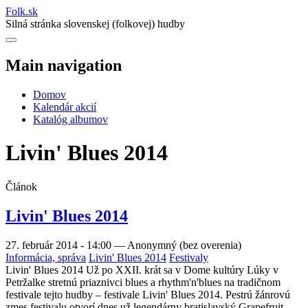
Folk
.
sk
Silná stránka slovenskej (folkovej) hudby
Main navigation
Domov
Kalendár akcií
Katalóg albumov
Livin' Blues 2014
Článok
Livin' Blues 2014
27. február 2014 - 14:00
—
Anonymný (bez overenia)
Informácia, správa
Livin' Blues 2014
Festivaly
Livin' Blues 2014 Už po XXII. krát sa v Dome kultúry Lúky v
Petržalke stretnú priaznivci blues a rhythm'n'blues na tradičnom
festivale tejto hudby – festivale Livin' Blues 2014. Pestrú žánrovú
zmes festivalu otvorí dnes už legendárny bratislavský Grapefruit