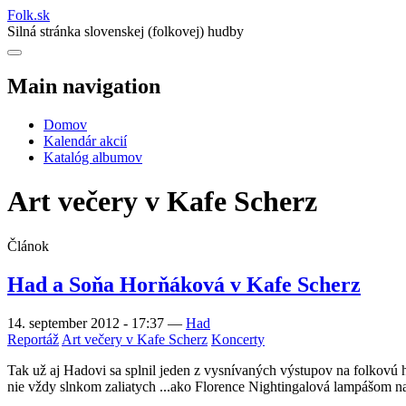
Folk
.
sk
Silná stránka slovenskej (folkovej) hudby
Main navigation
Domov
Kalendár akcií
Katalóg albumov
Art večery v Kafe Scherz
Článok
Had a Soňa Horňáková v Kafe Scherz
14. september 2012 - 17:37
—
Had
Reportáž
Art večery v Kafe Scherz
Koncerty
Tak už aj Hadovi sa splnil jeden z vysnívaných výstupov na folkovú ho
nie vždy slnkom zaliatych ...ako Florence Nightingalová lampášom n