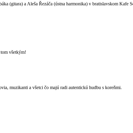
áka (gitara) a Aleša Řezáča (ústna harmonika) v bratislavskom Kafe S
o tom všetkým!
kovia, muzikanti a všetci čo majú radi autentickú hudbu s koreňmi.