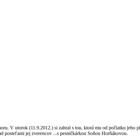
ru. V utorok (11.9.2012.) si zahral s tou, ktorá mu od počiatku jeho pí
ad posteľami jej zverencov ...s pesničkárkou Soňou Horňákovou.