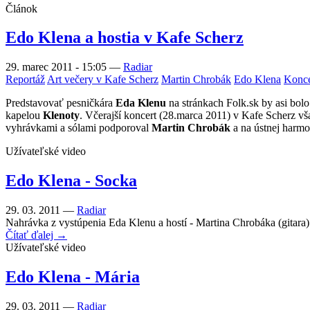
Článok
Edo Klena a hostia v Kafe Scherz
29. marec 2011 - 15:05
—
Radiar
Reportáž
Art večery v Kafe Scherz
Martin Chrobák
Edo Klena
Konce
Predstavovať pesničkára
Eda Klenu
na stránkach Folk.sk by asi bolo
kapelou
Klenoty
. Včerajší koncert (28.marca 2011) v Kafe Scherz vša
vyhrávkami a sólami podporoval
Martin Chrobák
a na ústnej harm
Užívateľské video
Edo Klena - Socka
29. 03. 2011 —
Radiar
Nahrávka z vystúpenia Eda Klenu a hostí - Martina Chrobáka (gitara
Čítať ďalej →
Užívateľské video
Edo Klena - Mária
29. 03. 2011 —
Radiar