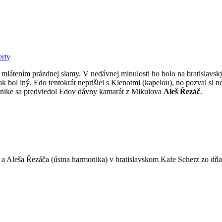
rty
 mlátením prázdnej slamy. V nedávnej minulosti ho bolo na bratislavský
k bol iný. Edo tentokrát neprišiel s Klenotmi (kapelou), no pozval si 
onike sa predviedol Edov dávny kamarát z Mikulova
Aleš Řezáč
.
) a Aleša Řezáča (ústna harmonika) v bratislavskom Kafe Scherz zo dňa