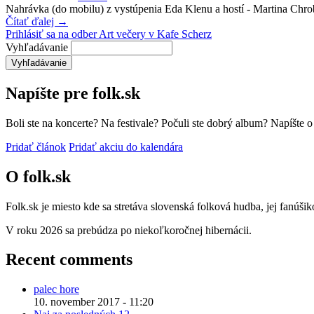
Nahrávka (do mobilu) z vystúpenia Eda Klenu a hostí - Martina Chrob
Čítať ďalej →
Prihlásiť sa na odber Art večery v Kafe Scherz
Vyhľadávanie
Napíšte pre folk.sk
Boli ste na koncerte? Na festivale? Počuli ste dobrý album? Napíšte 
Pridať článok
Pridať akciu do kalendára
O folk.sk
Folk.sk je miesto kde sa stretáva slovenská folková hudba, jej fanúši
V roku 2026 sa prebúdza po niekoľkoročnej hibernácii.
Recent comments
palec hore
10. november 2017 - 11:20