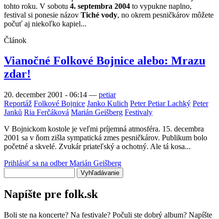
tohto roku. V sobotu
4. septembra 2004
to vypukne naplno,
festival si ponesie názov
Tiché vody
, no okrem pesničkárov môžete
počuť aj niekoľko kapiel...
Článok
Vianočné Folkové Bojnice alebo: Mrazu
zdar!
20. december 2001 - 06:14
—
petiar
Reportáž
Folkové Bojnice
Janko Kulich
Peter Petiar Lachký
Peter
Janků
Ria Ferčáková
Marián Geišberg
Festivaly
V Bojnickom kostole je veľmi príjemná atmosféra. 15. decembra
2001 sa v ňom zišla sympatická zmes pesničkárov. Publikum bolo
početné a skvelé. Zvukár priateľský a ochotný. Ale tá kosa...
Prihlásiť sa na odber Marián Geišberg
Vyhľadávanie
Napíšte pre folk.sk
Boli ste na koncerte? Na festivale? Počuli ste dobrý album? Napíšte