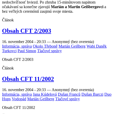
nedochvíľnosť hviezd. Po zhruba 15-minútovom napätom
očakávaní sa konečne zjavujú
Marián a Martin Geišbergovci
a
bez veľkých ceremónií zaujmú svoje miesta.
Článok
Obsah CFT 2/2003
16. november 2004 - 20:33
—
Anonymný (bez overenia)
Informácia, správa
Okolo Třeboně
Marián Geišberg
Wabi Daněk
Turkovci
Paul Simon
Tlačové správy
Obsah CFT 2/2003
Článok
Obsah CFT 11/2002
16. november 2004 - 20:33
—
Anonymný (bez overenia)
Informácia, správa
Jana Kúdelová
Dušan Franců
Dušan Barczi
Duo
Hups
Vodopád
Marián Geišberg
Tlačové správy
Obsah CFT 11/2002