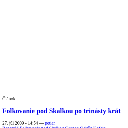
Článok
Folkovanie pod Skalkou po trinásty krát
27. júl 2009 - 14:54
—
petiar