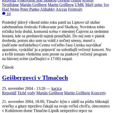
Reportáž
Folkovanie pod Skalkou
Oregon
Odušu
Kofein
Nestíháme
Marián Geišberg
Martin Geišberg
UMK
Malý princ
Ivo
Had Weiss
Peter Piatko
Alibabky
Arccus
Festivaly
10
Posledný júlový víkend tohto roku patril na Liptove už slušne
zabehnutému festivalu Folkovanie pod Skalkou. Novinkou tohto
ročníka bola druhá, komorná scéna v miestnej Čajovni za siedmimi
horami, kde sa predstavili najmä pesničkári. Do nej som v piatok
doobeda, potom ako som sa vrátil z nočnej smeny, musel z
(našťastie neďalekého) Centra voľného času Lienka nazvlákať
aparatúru, vyskúšať ju a pripraviť na sobotňajší večerný koncert. No
a kvôli tomuto všetkému som proste na piatkový večerný program
na hlavnej scéne (začínajúci o 17:00) zaspal.
Článok
Geišbergovci v Tlmačoch
25. november 2004 - 13:26
—
kacica
Reportáž
Tiché vody
Marián Geišberg
Martin Geišberg
Koncerty
21. november 2004, 18.00, Tlmače: kým v zátiší na pódiu blikotajú
sviečky a gitary trpezlivo čakajú na svoju veľkú chvíľu, obecenstvo
v Kultúrnom dome Tlmačne-Lipník netrpezlivo repce na