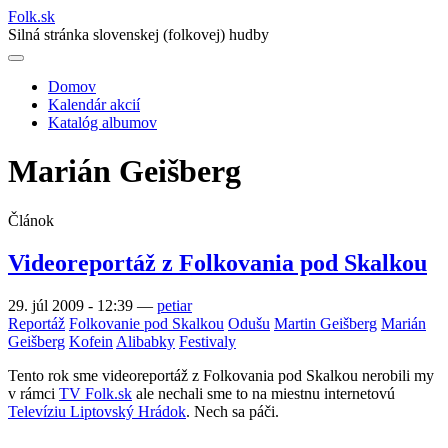
Folk
.
sk
Silná stránka slovenskej (folkovej) hudby
Domov
Kalendár akcií
Main
Katalóg albumov
navigation
Marián Geišberg
Článok
Videoreportáž z Folkovania pod Skalkou
29. júl 2009 - 12:39
—
petiar
Reportáž
Folkovanie pod Skalkou
Odušu
Martin Geišberg
Marián
Geišberg
Kofein
Alibabky
Festivaly
Tento rok sme videoreportáž z Folkovania pod Skalkou nerobili my
v rámci
TV Folk.sk
ale nechali sme to na miestnu internetovú
Televíziu Liptovský Hrádok
. Nech sa páči.