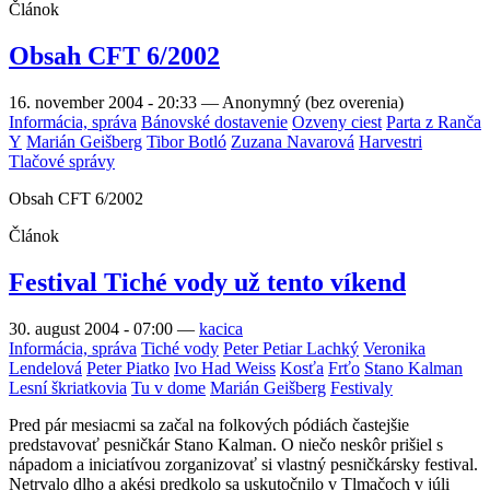
Článok
Obsah CFT 6/2002
16. november 2004 - 20:33
—
Anonymný (bez overenia)
Informácia, správa
Bánovské dostavenie
Ozveny ciest
Parta z Ranča
Y
Marián Geišberg
Tibor Botló
Zuzana Navarová
Harvestri
Tlačové správy
Obsah CFT 6/2002
Článok
Festival Tiché vody už tento víkend
30. august 2004 - 07:00
—
kacica
Informácia, správa
Tiché vody
Peter Petiar Lachký
Veronika
Lendelová
Peter Piatko
Ivo Had Weiss
Kosťa
Frťo
Stano Kalman
Lesní škriatkovia
Tu v dome
Marián Geišberg
Festivaly
Pred pár mesiacmi sa začal na folkových pódiách častejšie
predstavovať pesničkár Stano Kalman. O niečo neskôr prišiel s
nápadom a iniciatívou zorganizovať si vlastný pesničkársky festival.
Netrvalo dlho a akési predkolo sa uskutočnilo v Tlmačoch v júli