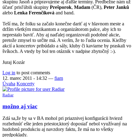
skupinu Jasoň a pripravujeme aj ďalšie termíny. Predbežne nám už
účasť prisľúbili skupiny
Prešporok
,
Madam
(ČR),
Peter Janků
alebo
Lenka Ferenčíková
and band.
Teší ma, že folku sa začalo konečne dariť aj v hlavnom meste a
držím všetkým muzikantom a organizátorom palce, aby ich to
neprestalo baviť. Aby aj naďalej organizovali podobné akcie,
pretože zmysel to určite má. A verím, že to ľudia ocenia. Kiežby
akcií a koncertov pribúdalo a sály, kluby či kaviarne by praskali vo
švíkoch. A vtedy by bol ten otáznik v nadpise zbytočný :-).
Juraj Kozár
Log in
to post comments
12. marec 2011 - 14:32
—
fiam
Úvaha
Koncerty
Radiar
možno aj viac
Zdá sa,že by sa v BA mohol pri priaznivej konfigurácii hviezd
rozbehnúť ešte jeden priestor,ktorý doposiaľ nebol využívaný na
hudobnú produkciu aj navzdory faktu, že má na to všetky
predpoklady.