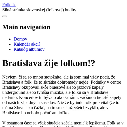
Folk
.
sk
Silná stránka slovenskej (folkovej) hudby
Main navigation
Domov
Kalendár akcií
Katalóg albumov
Bratislava žije folkom!?
Neviem, či sa so mnou stotožníte, ale ja som mal vždy pocit, že
Bratislava a folk, že to skrátka dohromady nejde. Podniky v centre
Bratislavy okupovali skôr bluesové alebo jazzové kapely,
underground alebo tvrdšia muzika, ale folku sa v Bratislave
nedarilo. Koncertov tu bývalo ako šafránu, väčšinou tie isté kapely
od našich západných susedov. Nie že by inde folk prekvital (že to
má na Slovensku ťažké, na to sme si už všetci zvykli), ale v
Bratislave ho nebolo počuť ani toľko.
V ostatnom čase sa však situácia začala meniť k lepšiemu. Folk sa v