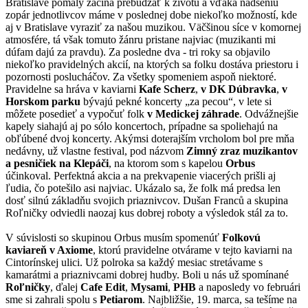
Bratislave pomaly začína prebúdzať k životu a vďaka nadšeniu
zopár jednotlivcov máme v poslednej dobe niekoľko možností, kde
aj v Bratislave vyraziť za našou muzikou. Väčšinou síce v komornej
atmosfére, tá však tomuto žánru pristane najviac (muzikanti mi
dúfam dajú za pravdu). Za posledne dva - tri roky sa objavilo
niekoľko pravidelných akcií, na ktorých sa folku dostáva priestoru i
pozornosti poslucháčov. Za všetky spomeniem aspoň niektoré.
Pravidelne sa hráva v kaviarni
Kafe Scherz
,
v
DK Dúbravka
,
v
Horskom parku
bývajú pekné koncerty „za pecou“, v lete si
môžete posedieť a vypočuť folk
v Medickej záhrade
. Odvážnejšie
kapely siahajú aj po sólo koncertoch, prípadne sa spoliehajú na
obľúbené dvoj koncerty. Akýmsi doterajším vrcholom bol pre mňa
nedávny, už vlastne festival, pod názvom
Zimný zraz muzikantov
a pesničiek na Klepáči
, na ktorom som s kapelou
Orbus
účinkoval. Perfektná akcia a na prekvapenie viacerých prišli aj
ľudia, čo potešilo asi najviac. Ukázalo sa, že folk má predsa len
dosť silnú základňu svojich priaznivcov. Dušan Franců a skupina
Roľničky odviedli naozaj kus dobrej roboty a výsledok stál za to.
V súvislosti so skupinou Orbus musím spomenúť
Folkovú
kaviareň v Axiome
, ktorú pravidelne otvárame v tejto kaviarni na
Cintorínskej ulici. Už polroka sa každý mesiac stretávame s
kamarátmi a priaznivcami dobrej hudby. Boli u nás už spomínané
Roľničky
, ďalej
Cafe Edit
,
Mysami
,
PHB
a naposledy vo februári
sme si zahrali spolu s
Petiarom
. Najbližšie, 19. marca, sa tešíme na