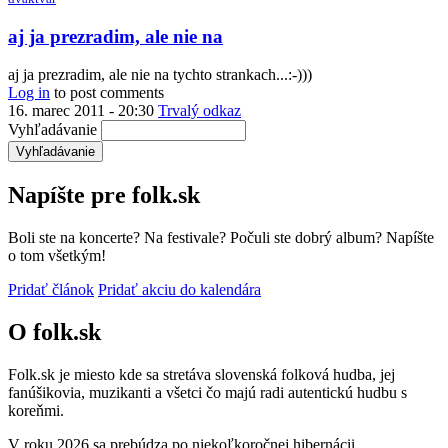
aj ja prezradim, ale nie na
aj ja prezradim, ale nie na tychto strankach...:-)))
Log in
to post comments
16. marec 2011 - 20:30
Trvalý odkaz
Vyhľadávanie
Napíšte pre folk.sk
Boli ste na koncerte? Na festivale? Počuli ste dobrý album? Napíšte
o tom všetkým!
Pridať článok
Pridať akciu do kalendára
O folk.sk
Folk.sk je miesto kde sa stretáva slovenská folková hudba, jej
fanúšikovia, muzikanti a všetci čo majú radi autentickú hudbu s
koreňmi.
V roku 2026 sa prebúdza po niekoľkoročnej hibernácii.