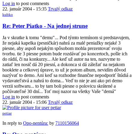
Log in
to post comments
22. január 2004 - 15:35
Trvalý odkaz
kubko
Re: Peter Piatko - Na jednej strune
Ja v skratke k tomu "demu"... Pod týmto termínom si predstavujem,
že nejaká kapelka (pesničkár) nahrá za malé peniažky nejaké 3
piesne, aby aspoň nejakým spôsobom mohla prezentovať svoju
tvorbu. tie 3 piesne potom bude rozdávať po koncertoch, pošle ich
do rádií, či na konkurzy... Ale keď už autor na ten, nazvyme to
zatiaľ len nosič dá 20 piesní, a dokonca si dá záležať na nejakom
booklete a celkovej úprave, to už je potom album, nevidím dôvod
nazývať to demo. Ani keď sa rozhodne finančne nepodporiť štúdiá a
vydavateľstvá a nahrá to doma... Veď to nie je ani ako pri demo
verzii softwaru... to by tam boli piesne o polovicu skrátené a
počúvateľné 30 dní... Toť moj nazor na všetky Vaše "demá"
Log in
to post comments
22. január 2004 - 15:06
Trvalý odkaz
petiar
In reply to
Opo-nentúra:
by
7110156064