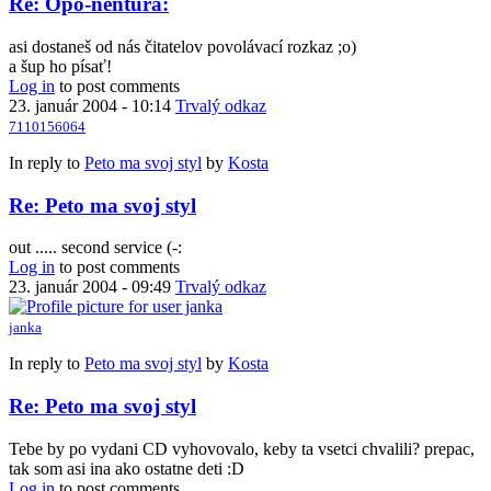
Re: Opo-nentúra:
asi dostaneš od nás čitatelov povolávací rozkaz ;o)
a šup ho písať!
Log in
to post comments
23. január 2004 - 10:14
Trvalý odkaz
7110156064
In reply to
Peto ma svoj styl
by
Kosta
Re: Peto ma svoj styl
out ..... second service (-:
Log in
to post comments
23. január 2004 - 09:49
Trvalý odkaz
janka
In reply to
Peto ma svoj styl
by
Kosta
Re: Peto ma svoj styl
Tebe by po vydani CD vyhovovalo, keby ta vsetci chvalili? prepac,
tak som asi ina ako ostatne deti :D
Log in
to post comments