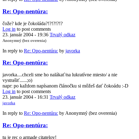
Re: Opo-nentúra:
čože? kde je čokoláda?!?!?!?!?
Log in
to post comments
23. január 2004 - 19:36
Trvalý odkaz
Anonymný (bez overenia)
In reply to
Re: Opo-nentúra:
by
javorka
Re: Opo-nentúra:
javorka....chceli sme ho nalákať/na lukratívne miesto/ a nie
vystrašiť......;o)
napr: po každom napísanom článočku si môžeš dať čokoádu :-D
Log in
to post comments
23. január 2004 - 16:31
Trvalý odkaz
javorka
In reply to
Re: Opo-nentúra:
by
Anonymný (bez overenia)
Re: Opo-nentúra:
tu je rec o armade citatelov!