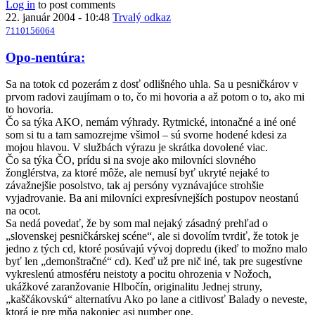
Log in
to post comments
22. január 2004 - 10:48
Trvalý odkaz
7110156064
Opo-nentúra:
Sa na totok cd pozerám z dosť odlišného uhla. Sa u pesničkárov v
prvom radovi zaujímam o to, čo mi hovoria a až potom o to, ako mi
to hovoria.
Čo sa týka AKO, nemám výhrady. Rytmické, intonačné a iné oné
som si tu a tam samozrejme všimol – sú svorne hodené kdesi za
mojou hlavou. V službách výrazu je skrátka dovolené viac.
Čo sa týka ČO, prídu si na svoje ako milovníci slovného
žonglérstva, za ktoré môže, ale nemusí byť ukryté nejaké to
závažnejšie posolstvo, tak aj persóny vyznávajúce strohšie
vyjadrovanie. Ba ani milovníci expresívnejších postupov neostanú
na ocot.
Sa nedá povedať, že by som mal nejaký zásadný prehľad o
„slovenskej pesničkárskej scéne“, ale si dovolím tvrdiť, že totok je
jedno z tých cd, ktoré posúvajú vývoj dopredu (ikeď to možno malo
byť len „demonštračné“ cd). Keď už pre nič iné, tak pre sugestívne
vykreslenú atmosféru neistoty a pocitu ohrozenia v Nožoch,
ukážkové zaranžovanie Hlbočín, originalitu Jednej struny,
„kaščákovskú“ alternatívu Ako po lane a citlivosť Balady o neveste,
ktorá je pre mňa nakoniec asi number one.