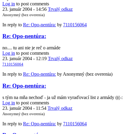
Log in
to post comments
23. január 2004 - 14:56
Trvalý odkaz
Anonymný (bez overenia)
In reply to
Re: Opo-nentúra:
by
7110156064
Re: Opo-nentúra:
no.... tu ani nie je reč o armáde
Log in
to post comments
23. január 2004 - 12:19
Trvalý odkaz
7110156064
In reply to
Re: Opo-nentúra:
by
Anonymný (bez overenia)
Re: Opo-nentúra:
s tým na mňa nechoď - ja už mám vyraďovací list z armády (((-:
Log in
to post comments
23. január 2004 - 11:54
Trvalý odkaz
Anonymný (bez overenia)
In reply to
Re: Opo-nentúra:
by
7110156064