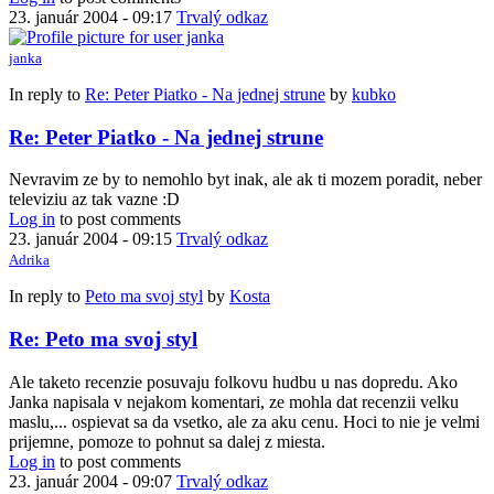
23. január 2004 - 09:17
Trvalý odkaz
janka
In reply to
Re: Peter Piatko - Na jednej strune
by
kubko
Re: Peter Piatko - Na jednej strune
Nevravim ze by to nemohlo byt inak, ale ak ti mozem poradit, neber
televiziu az tak vazne :D
Log in
to post comments
23. január 2004 - 09:15
Trvalý odkaz
Adrika
In reply to
Peto ma svoj styl
by
Kosta
Re: Peto ma svoj styl
Ale taketo recenzie posuvaju folkovu hudbu u nas dopredu. Ako
Janka napisala v nejakom komentari, ze mohla dat recenzii velku
maslu,... ospievat sa da vsetko, ale za aku cenu. Hoci to nie je velmi
prijemne, pomoze to pohnut sa dalej z miesta.
Log in
to post comments
23. január 2004 - 09:07
Trvalý odkaz