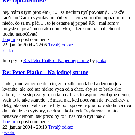
Re: Opo-nentúra:
hej, mám s tým problém (-: .... sa necítim byť povolaný .... takže
radšej urážam a vyvolávam hádky .... len výnimočne upozorním na
niečo, čo sa mi páči .... to je ostatne aj prípad P.P. - mal som v
úmysle napísať niečo ako upútavku, takže som už mal jeho cd
trochu napočúvaté
Log in
to post comments
22. január 2004 - 22:05
Trvalý odkaz
kubko
In reply to
Re: Peter Piatko - Na jednej strune
by
janka
Re: Peter Piatko - Na jednej strune
janka, mne vobec nejde o to, ze rozdiel medzi cd a demom je v
kvantite, ale ked raz niekto vyda cd a chce, aby sa to bralo ako
album, asi si stoji za tym, co tam dal. tak to aspon nevolajme demo,
vsak to je take skarede... Striasa ma, ked pocuvam tie hviezdicky z
deky, ako sa chvalia ze tie hity boli spravene priamo v studiu za dva
dni, ale tie ich vytvory, nech su akokolvek "vydarene", nikto
nenazve demom. tak preco by to u nas malo byt inak?
Log in
to post comments
22. január 2004 - 20:13
Trvalý odkaz
javorka