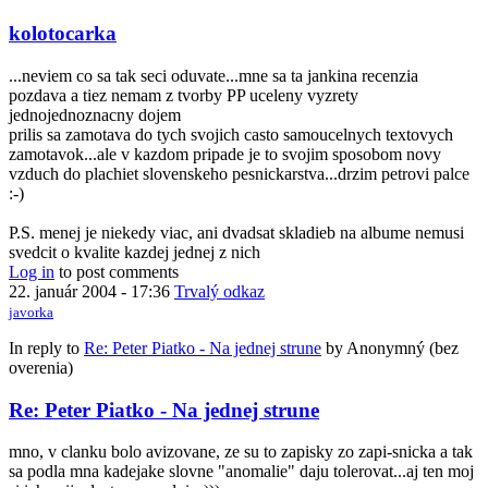
kolotocarka
...neviem co sa tak seci oduvate...mne sa ta jankina recenzia
pozdava a tiez nemam z tvorby PP uceleny vyzrety
jednojednoznacny dojem
prilis sa zamotava do tych svojich casto samoucelnych textovych
zamotavok...ale v kazdom pripade je to svojim sposobom novy
vzduch do plachiet slovenskeho pesnickarstva...drzim petrovi palce
:-)
P.S. menej je niekedy viac, ani dvadsat skladieb na albume nemusi
svedcit o kvalite kazdej jednej z nich
Log in
to post comments
22. január 2004 - 17:36
Trvalý odkaz
javorka
In reply to
Re: Peter Piatko - Na jednej strune
by
Anonymný (bez
overenia)
Re: Peter Piatko - Na jednej strune
mno, v clanku bolo avizovane, ze su to zapisky zo zapi-snicka a tak
sa podla mna kadejake slovne "anomalie" daju tolerovat...aj ten moj