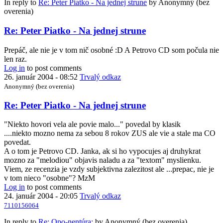
In reply to
Re: Peter Piatko - Na jednej strune
by
Anonymný (bez
overenia)
Re: Peter Piatko - Na jednej strune
Prepáč, ale nie je v tom nič osobné :D A Petrovo CD som počula nie
len raz.
Log in
to post comments
26. január 2004 - 08:52
Trvalý odkaz
Anonymný (bez overenia)
Re: Peter Piatko - Na jednej strune
"Niekto hovori vela ale povie malo..." povedal by klasik
....niekto mozno nema za sebou 8 rokov ZUS ale vie a stale ma CO
povedat.
A o tom je Petrovo CD. Janka, ak si ho vypocujes aj druhykrat
mozno za "melodiou" objavis naladu a za "textom" myslienku.
Viem, ze recenzia je vzdy subjektivna zalezitost ale ...prepac, nie je
v tom nieco "osobne"? MzM
Log in
to post comments
24. január 2004 - 20:05
Trvalý odkaz
7110156064
In reply to
Re: Opo-nentúra:
by
Anonymný (bez overenia)