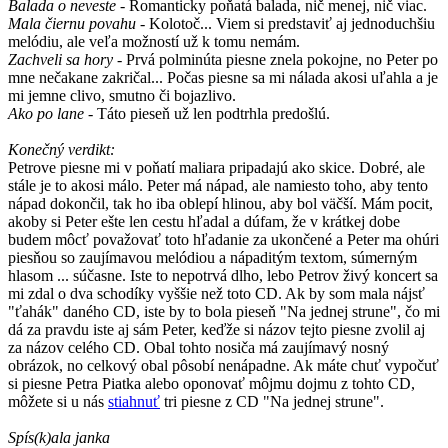
Balada o neveste
- Romanticky poňatá balada, nič menej, nič viac.
Mala čiernu povahu
- Kolotoč... Viem si predstaviť aj jednoduchšiu
melódiu, ale veľa možností už k tomu nemám.
Zachveli sa hory
- Prvá polminúta piesne znela pokojne, no Peter po
mne nečakane zakričal... Počas piesne sa mi nálada akosi uľahla a je
mi jemne clivo, smutno či bojazlivo.
Ako po lane
- Táto pieseň už len podtrhla predošlú.
Konečný verdikt:
Petrove piesne mi v poňatí maliara pripadajú ako skice. Dobré, ale
stále je to akosi málo. Peter má nápad, ale namiesto toho, aby tento
nápad dokončil, tak ho iba oblepí hlinou, aby bol väčší. Mám pocit,
akoby si Peter ešte len cestu hľadal a dúfam, že v krátkej dobe
budem môcť považovať toto hľadanie za ukončené a Peter ma ohúri
piesňou so zaujímavou melódiou a nápaditým textom, súmerným
hlasom ... súčasne. Iste to nepotrvá dlho, lebo Petrov živý koncert sa
mi zdal o dva schodíky vyššie než toto CD. Ak by som mala nájsť
"ťahák" daného CD, iste by to bola pieseň "Na jednej strune", čo mi
dá za pravdu iste aj sám Peter, keďže si názov tejto piesne zvolil aj
za názov celého CD. Obal tohto nosiča má zaujímavý nosný
obrázok, no celkový obal pôsobí nenápadne. Ak máte chuť vypočuť
si piesne Petra Piatka alebo oponovať môjmu dojmu z tohto CD,
môžete si u nás
stiahnuť
tri piesne z CD "Na jednej strune".
Spís(k)ala janka