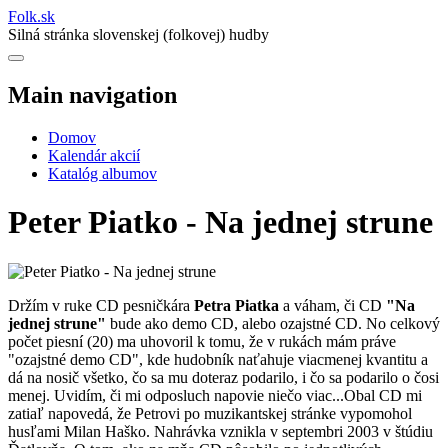
Folk
.
sk
Silná stránka slovenskej (folkovej) hudby
Main navigation
Domov
Kalendár akcií
Katalóg albumov
Peter Piatko - Na jednej strune
Držím v ruke CD pesničkára
Petra Piatka
a váham, či CD
"Na
jednej strune"
bude ako demo CD, alebo ozajstné CD. No celkový
počet piesní (20) ma uhovoril k tomu, že v rukách mám práve
"ozajstné demo CD", kde hudobník naťahuje viacmenej kvantitu a
dá na nosič všetko, čo sa mu doteraz podarilo, i čo sa podarilo o čosi
menej. Uvidím, či mi odposluch napovie niečo viac...Obal CD mi
zatiaľ napovedá, že Petrovi po muzikantskej stránke vypomohol
husľami Milan Haško. Nahrávka vznikla v septembri 2003 v štúdiu