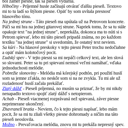
bol zámer piesne, tak sa pieseň vydarila.
Hlbočiny
- Príjemné husle začínajú otvárať ďalšiu pieseň. Textovo
mi to tu ladí so štýlom piesne. Opäť by som uvítala presnosť
hlasového tónu.
Na jednej strune
- Táto pieseň ma upútala už na Petrovom koncerte.
Páči sa mi hra na jednej gitarovej strune. Napriek tomu, že sa tu stále
opakuje text "na jednej strune", neprekáža, dokonca ma to núti si s
Petrom spievať, lebo mi táto pieseň pripadá známa, no po každom
textíku "na jednej strune" si uvedomím, že ostatný text neviem.
Sa kúri
- Na hlasové preskoky v tejto piesni Peter trochu nedočiahne
a opäť mám kolotočový pocit.
Ľudský spev
- V tejto piesni sa mi nepáči celkový text, ale len slová
so slovami. Peter sa tu pri spievaní nemusí veľmi namáhať, vďaka
jednoduchosti melódie.
Pobrežie slonoviny
- Melódia má kórejský podtón, pri použití huslí
som sa jemne zľakla, no neskôr som si na ne zvykla. Tu mi ale už
rozladenosť huslí začala prekážať.
Zlatý dážď
- Pieseň príjemná, no musím sa priznať, že by mi nikdy
nenapadlo textovo spojiť zlatý dážď s netopierom.
Achab
- Pieseň viacmenej rozprávaná než spievaná, záver piesne
neprimerane ukončený.
Zhavranelí bratia
- Neviem, čo k tejto piesni napísať, lebo mám
pocit, že sa mi tu zliali všetky piesne dohromady a ničím ma táto
pieseň neoslovila.
Možno
- Prevaľovacia melódia, znovu mi tu prekáža nepresný spev.