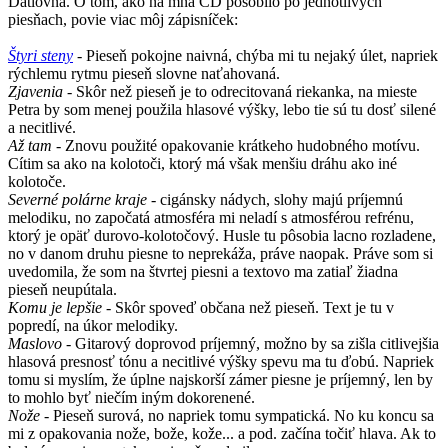
Ďatlovňa. O tom, ako na mňa CD pôsobilo po jednotlivých
piesňach, povie viac môj zápisníček:
Štyri steny
- Pieseň pokojne naivná, chýba mi tu nejaký úlet, napriek
rýchlemu rytmu pieseň slovne naťahovaná.
Zjavenia
- Skôr než pieseň je to odrecitovaná riekanka, na mieste
Petra by som menej použila hlasové výšky, lebo tie sú tu dosť silené
a necitlivé.
Až tam
- Znovu použité opakovanie krátkeho hudobného motívu.
Cítim sa ako na kolotoči, ktorý má však menšiu dráhu ako iné
kolotoče.
Severné polárne kraje
- cigánsky nádych, slohy majú príjemnú
melodiku, no započatá atmosféra mi neladí s atmosférou refrénu,
ktorý je opäť durovo-kolotočový. Husle tu pôsobia lacno rozladene,
no v danom druhu piesne to neprekáža, práve naopak. Práve som si
uvedomila, že som na štvrtej piesni a textovo ma zatiaľ žiadna
pieseň neupútala.
Komu je lepšie
- Skôr spoveď občana než pieseň. Text je tu v
popredí, na úkor melodiky.
Maslovo
- Gitarový doprovod príjemný, možno by sa zišla citlivejšia
hlasová presnosť tónu a necitlivé výšky spevu ma tu ďobú. Napriek
tomu si myslím, že úplne najskorší zámer piesne je príjemný, len by
to mohlo byť niečím iným dokorenené.
Nože
- Pieseň surová, no napriek tomu sympatická. No ku koncu sa
mi z opakovania nože, bože, kože... a pod. začína točiť hlava. Ak to