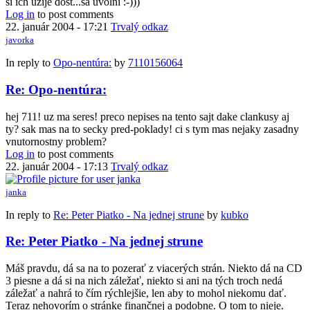
si ich uzije dost...sa uvolni :-)))
Log in
to post comments
22. január 2004 - 17:21
Trvalý odkaz
javorka
In reply to
Opo-nentúra:
by
7110156064
Re: Opo-nentúra:
hej 711! uz ma seres! preco nepises na tento sajt dake clankusy aj
ty? sak mas na to secky pred-poklady! ci s tym mas nejaky zasadny
vnutornostny problem?
Log in
to post comments
22. január 2004 - 17:13
Trvalý odkaz
janka
In reply to
Re: Peter Piatko - Na jednej strune
by
kubko
Re: Peter Piatko - Na jednej strune
Máš pravdu, dá sa na to pozerať z viacerých strán. Niekto dá na CD
3 piesne a dá si na nich záležať, niekto si ani na tých troch nedá
záležať a nahrá to čím rýchlejšie, len aby to mohol niekomu dať.
Teraz nehovorím o stránke finančnej a podobne. O tom to nieje.