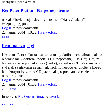
Anonymný (bez overenia)
Re: Peter Piatko - Na jednej strune
nuz ale diovka moja, slovo rytmusu si odkial vyhrabala?
creeping pig, phb
Log in
to post comments
22. január 2004 - 10:22
Trvalý odkaz
Kosta
Peto ma svoj styl
Urcite ma Peto velku radost, ze sa mu podarilo nieco nahrat a taketo
recenzie mu k dobremu pocitu z CD nepomahaju. Ja si myslim, ze
tato recenzia je pohlad autora (Janky), na Petove CD. Peto ma svoj
styl a ak sa niekomu nepaci, tak nech ho nepocuva. Urcite je kopec
ludi, ktorym by sa toto CD pacilo, ale po precitani recenzie ho
najskor odmietnu.
Log in
to post comments
23. január 2004 - 01:52
Trvalý odkaz
7110156064
In reply to
Re: Opo-nentúra:
by
javorka