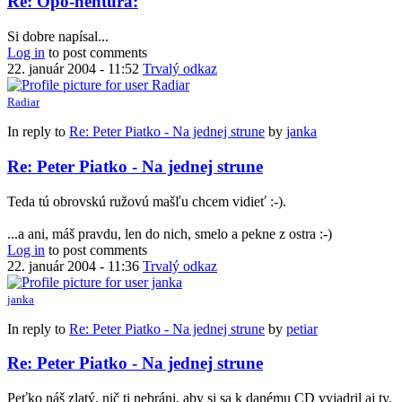
Re: Opo-nentúra:
Si dobre napísal...
Log in
to post comments
22. január 2004 - 11:52
Trvalý odkaz
Radiar
In reply to
Re: Peter Piatko - Na jednej strune
by
janka
Re: Peter Piatko - Na jednej strune
Teda tú obrovskú ružovú mašľu chcem vidieť :-).
...a ani, máš pravdu, len do nich, smelo a pekne z ostra :-)
Log in
to post comments
22. január 2004 - 11:36
Trvalý odkaz
janka
In reply to
Re: Peter Piatko - Na jednej strune
by
petiar
Re: Peter Piatko - Na jednej strune
Peťko náš zlatý, nič ti nebráni, aby si sa k danému CD vyjadril aj ty,