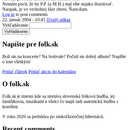
Nemám pocit, že by P.P. (a M.H.) mal ešte nejako dozrievať.
Naopak, je vo vrcholnej fáze zberu. Ňam-ňam.
Log in
to post comments
22. január 2004 - 10:45
Trvalý odkaz
Vyhľadávanie
Napíšte pre folk.sk
Boli ste na koncerte? Na festivale? Počuli ste dobrý album? Napíšte
o tom všetkým!
Pridať článok
Pridať akciu do kalendára
O folk.sk
Folk.sk je miesto kde sa stretáva slovenská folková hudba, jej
fanúšikovia, muzikanti a všetci čo majú radi autentickú hudbu s
koreňmi.
V roku 2026 sa prebúdza po niekoľkoročnej hibernácii.
Recent comments