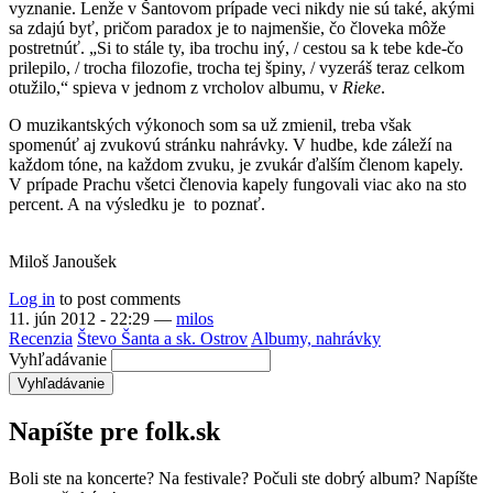
vyznanie. Lenže v Šantovom prípade veci nikdy nie sú také, akými
sa zdajú byť, pričom paradox je to najmenšie, čo človeka môže
postretnúť. „Si to stále ty, iba trochu iný, / cestou sa k tebe kde-čo
prilepilo, / trocha filozofie, trocha tej špiny, / vyzeráš teraz celkom
otužilo,“ spieva v jednom z vrcholov albumu, v
Rieke
.
O muzikantských výkonoch som sa už zmienil, treba však
spomenúť aj zvukovú stránku nahrávky. V hudbe, kde záleží na
každom tóne, na každom zvuku, je zvukár ďalším členom kapely.
V prípade Prachu všetci členovia kapely fungovali viac ako na sto
percent. A na výsledku je to poznať.
Miloš Janoušek
Log in
to post comments
11. jún 2012 - 22:29
—
milos
Recenzia
Števo Šanta a sk. Ostrov
Albumy, nahrávky
Vyhľadávanie
Napíšte pre folk.sk
Boli ste na koncerte? Na festivale? Počuli ste dobrý album? Napíšte