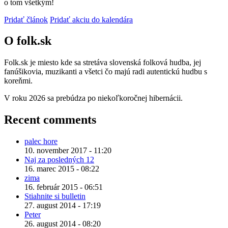
o tom všetkým!
Pridať článok
Pridať akciu do kalendára
O folk.sk
Folk.sk je miesto kde sa stretáva slovenská folková hudba, jej
fanúšikovia, muzikanti a všetci čo majú radi autentickú hudbu s
koreňmi.
V roku 2026 sa prebúdza po niekoľkoročnej hibernácii.
Recent comments
palec hore
10. november 2017 - 11:20
Naj za posledných 12
16. marec 2015 - 08:22
zima
16. február 2015 - 06:51
Stiahnite si bulletin
27. august 2014 - 17:19
Peter
26. august 2014 - 08:20