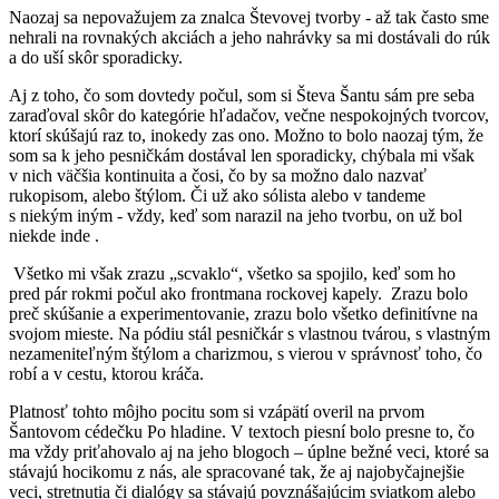
Naozaj sa nepovažujem za znalca Števovej tvorby - až tak často sme
nehrali na rovnakých akciách a jeho nahrávky sa mi dostávali do rúk
a do uší skôr sporadicky.
Aj z toho, čo som dovtedy počul, som si Števa Šantu sám pre seba
zaraďoval skôr do kategórie hľadačov, večne nespokojných tvorcov,
ktorí skúšajú raz to, inokedy zas ono. Možno to bolo naozaj tým, že
som sa k jeho pesničkám dostával len sporadicky, chýbala mi však
v nich väčšia kontinuita a čosi, čo by sa možno dalo nazvať
rukopisom, alebo štýlom. Či už ako sólista alebo v tandeme
s niekým iným - vždy, keď som narazil na jeho tvorbu, on už bol
niekde inde
.
Všetko mi však zrazu „scvaklo“, všetko sa spojilo, keď som ho
pred pár rokmi počul ako frontmana rockovej kapely. Zrazu bolo
preč skúšanie a experimentovanie, zrazu bolo všetko definitívne na
svojom mieste. Na pódiu stál pesničkár s vlastnou tvárou, s vlastným
nezameniteľným štýlom a charizmou, s vierou v správnosť toho, čo
robí a v cestu, ktorou kráča.
Platnosť tohto môjho pocitu som si vzápätí overil na prvom
Šantovom cédečku Po hladine. V textoch piesní bolo presne to, čo
ma vždy priťahovalo aj na jeho blogoch – úplne bežné veci, ktoré sa
stávajú hocikomu z nás, ale spracované tak, že aj najobyčajnejšie
veci, stretnutia či dialógy sa stávajú povznášajúcim sviatkom alebo