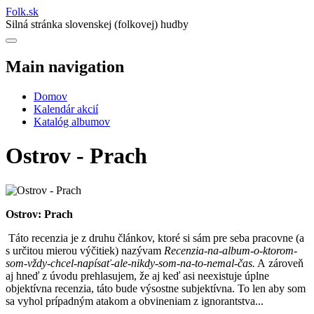
Folk
.
sk
Silná stránka slovenskej (folkovej) hudby
Main navigation
Domov
Kalendár akcií
Katalóg albumov
Ostrov - Prach
Ostrov: Prach
Táto recenzia je z druhu článkov, ktoré si sám pre seba pracovne (a
s určitou mierou výčitiek) nazývam
Recenzia-na-album-o-ktorom-
som-vždy-chcel-napísať-ale-nikdy-som-na-to-nemal-čas.
A zároveň
aj hneď z úvodu prehlasujem, že aj keď asi neexistuje úplne
objektívna recenzia, táto bude výsostne subjektívna. To len aby som
sa vyhol prípadným atakom a obvineniam z ignorantstva...