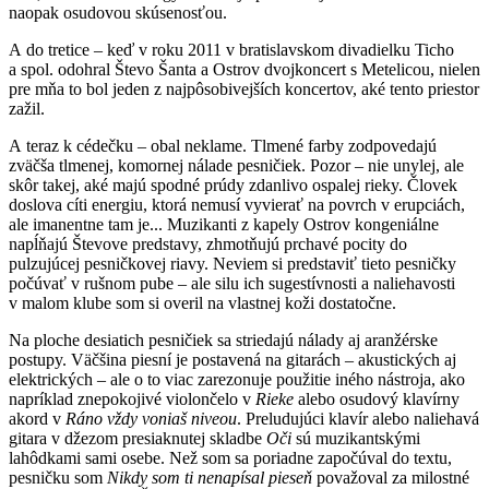
naopak osudovou skúsenosťou.
A do tretice – keď v roku 2011 v bratislavskom divadielku Ticho
a spol. odohral Števo Šanta a Ostrov dvojkoncert s Metelicou, nielen
pre mňa to bol jeden z najpôsobivejších koncertov, aké tento priestor
zažil.
A teraz k cédečku – obal neklame. Tlmené farby zodpovedajú
zväčša tlmenej, komornej nálade pesničiek. Pozor – nie unylej, ale
skôr takej, aké majú spodné prúdy zdanlivo ospalej rieky. Človek
doslova cíti energiu, ktorá nemusí vyvierať na povrch v erupciách,
ale imanentne tam je... Muzikanti z kapely Ostrov kongeniálne
napĺňajú Števove predstavy, zhmotňujú prchavé pocity do
pulzujúcej pesničkovej riavy. Neviem si predstaviť tieto pesničky
počúvať v rušnom pube – ale silu ich sugestívnosti a naliehavosti
v malom klube som si overil na vlastnej koži dostatočne.
Na ploche desiatich pesničiek sa striedajú nálady aj aranžérske
postupy. Väčšina piesní je postavená na gitarách – akustických aj
elektrických – ale o to viac zarezonuje použitie iného nástroja, ako
napríklad znepokojivé violončelo v
Rieke
alebo osudový klavírny
akord v
Ráno vždy voniaš niveou
. Preludujúci klavír alebo naliehavá
gitara v džezom presiaknutej skladbe
Oči
sú muzikantskými
lahôdkami sami osebe. Než som sa poriadne započúval do textu,
pesničku som
Nikdy som ti nenapísal pieseň
považoval za milostné