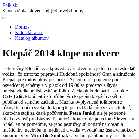
Folk
.
sk
Silná stránka slovenskej (folkovej) hudby
Domov
Kalendár akcií
Main
Katalóg albumov
navigation
Klepáč 2014 klope na dvere
Tohoročný Klepáč je, takpovediac, za dverami, je teda namieste dať
vedieť, čo tentoraz pripravili Hudobná spoločnosť Gran a združenie
Klepáč pre milovníkov pesničiek. Aj tento rok pôjdeme podľa
osvedčenej schémy a v piatok od 19:00 sa predstavia štyria
predstavitelia bratislavského folku. Začiatok bude patriť skupine
Café Edit
, ktorá patrí k obľúbeným kapelám klepáčovského
publika od samého začiatku. Muzika ovplyvnená folklórom z
rôznych končín sveta, do ktorej kapela vkladá kúsky svojich duší,
skutočne stojí za časté počúvanie.
Petra Janků
nie je potrebné
nijako zvlášť predstavovať, pretože koncertuje po celom Slovensku,
Snáď len pripomeňme, že jeho pesničky sú bohaté na obsah a
myšlienky, nechýba im nadhľad a vedia vyvolať raz úsmev, inokedy
zimomriavky.
Miro Jilo Šmilňák
sa veľmi páčil minulý rok. Jeho