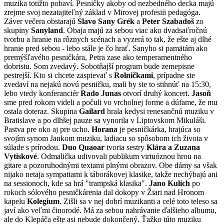
muzika totižto pobaví. Pesničky akoby od nezbedného decka majú
zrejme svoj nezatajiteľný základ v Mirovej profesiii pedagóga.
Záver večera obstarajú
Slavo Sany Grék
a
Peter Szabadoš
zo
skupiny
Sanyland
. Obaja majú za sebou viac ako dvadsaťročnú
tvorbu a hranie na rôznych scénach a vyzerá to tak, že ešte aj dlhé
hranie pred sebou - lebo stále je čo hrať. Sanyho si pamätám ako
premýšľavého pesničkára, Petra zase ako temperamentného
dobristu. Som zvedavý. Sobotňajší program bude zemepisne
pestrejší. Kto si chcete zaspievať s
Rolničkami
, prípadne ste
zvedaví na nejakú novú pesničku, mali by ste to stihnúť na 15:30,
lebo vtedy konferanciér
Rado Junas
otvorí druhý koncert.
Jasoň
sme pred rokom videli a počuli vo vrcholnej forme a dúfame, že mu
ostala doteraz. Skupina
Gailard
hrala kedysi renesančnú muziku v
Bratislave a po dlhšej pauze sa vynorila v Liptovskom Mikuláši.
Pastva pre oko aj pre ucho.
Horana
je pesničkárka, hrajúca so
svojím synom Jankom muziku, ladiacu so spôsobom ich života v
súlade s prírodou.
Duo Quaoar
tvoria sestry
Klára a Zuzana
Vytiskové
. Odmalička udivovali publikum virtuóznou hrou na
gitare a pozoruhodnými textami plnými obrazov. Obe dámy sa však
nijako netaja sympatiami k táborákovej klasike, takže nechýbajú ani
na sessionoch, kde sa hrá "trampská klasika".
Jano Kulich
po
rokoch sólového pesničkárenia dal dokopy v Žiari nad Hronom
kapelu
Kolegium
. Zišli sa v nej dobrí muzikanti a celé toto teleso sa
javí ako veľmi činorodé. Má za sebou nahrávanie ďalšieho albumu,
ale do Klepáča ešte asi nebude dokončený. Ťažko túto muziku