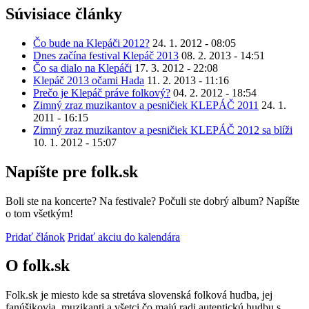
Súvisiace články
Čo bude na Klepáči 2012?
24. 1. 2012 - 08:05
Dnes začína festival Klepáč 2013
08. 2. 2013 - 14:51
Čo sa dialo na Klepáči
17. 3. 2012 - 22:08
Klepáč 2013 očami Hada
11. 2. 2013 - 11:16
Prečo je Klepáč práve folkový?
04. 2. 2012 - 18:54
Zimný zraz muzikantov a pesničiek KLEPÁČ 2011
24. 1.
2011 - 16:15
Zimný zraz muzikantov a pesničiek KLEPÁČ 2012 sa blíži
10. 1. 2012 - 15:07
Napíšte pre folk.sk
Boli ste na koncerte? Na festivale? Počuli ste dobrý album? Napíšte
o tom všetkým!
Pridať článok
Pridať akciu do kalendára
O folk.sk
Folk.sk je miesto kde sa stretáva slovenská folková hudba, jej
fanúšikovia, muzikanti a všetci čo majú radi autentickú hudbu s