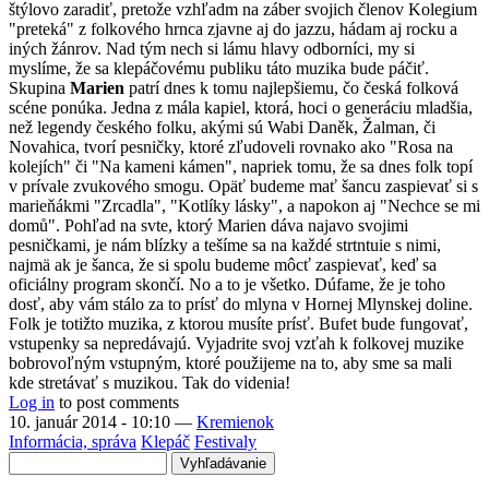
štýlovo zaradiť, pretože vzhľadm na záber svojich členov Kolegium
"preteká" z folkového hrnca zjavne aj do jazzu, hádam aj rocku a
iných žánrov. Nad tým nech si lámu hlavy odborníci, my si
myslíme, že sa klepáčovému publiku táto muzika bude páčiť.
Skupina
Marien
patrí dnes k tomu najlepšiemu, čo česká folková
scéne ponúka. Jedna z mála kapiel, ktorá, hoci o generáciu mladšia,
než legendy českého folku, akými sú Wabi Daněk, Žalman, či
Novahica, tvorí pesničky, ktoré zľudoveli rovnako ako "Rosa na
kolejích" či "Na kameni kámen", napriek tomu, že sa dnes folk topí
v prívale zvukového smogu. Opäť budeme mať šancu zaspievať si s
marieňákmi "Zrcadla", "Kotlíky lásky", a napokon aj "Nechce se mi
domů". Pohľad na svte, ktorý Marien dáva najavo svojimi
pesničkami, je nám blízky a tešíme sa na každé strtntuie s nimi,
najmä ak je šanca, že si spolu budeme môcť zaspievať, keď sa
oficiálny program skončí. No a to je všetko. Dúfame, že je toho
dosť, aby vám stálo za to prísť do mlyna v Hornej Mlynskej doline.
Folk je totižto muzika, z ktorou musíte prísť. Bufet bude fungovať,
vstupenky sa nepredávajú. Vyjadrite svoj vzťah k folkovej muzike
bobrovoľným vstupným, ktoré použijeme na to, aby sme sa mali
kde stretávať s muzikou. Tak do videnia!
Log in
to post comments
10. január 2014 - 10:10
—
Kremienok
Informácia, správa
Klepáč
Festivaly
Vyhľadávanie