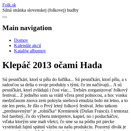
Folk
.
sk
Silná stránka slovenskej (folkovej) hudby
Main navigation
Domov
Kalendár akcií
Katalóg albumov
Klepáč 2013 očami Hada
Sú pesničkári, ktorí si píšu do šuflíka... Sú pesničkári, ktorí píšu, a s
radosťou sa delia o svoje produkty s tými, čo im načúvajú... A sú
pesničkári, ktorí zvládajú i čosi viac... Trebárs zorganizovať folkový
festival... Z jedného som sa vrátil včera pred polnocou, a hoc vonku
medzičasom znova zem pokryla snehová emulzia bolo mi letno, a to
nie len preto, že išlo o Prvý letný folkový festival. Jeho tatkom
„predstaveným“ je „rolnička“ Kremienok (Dušan Francú).
I tentoraz
bol farebný, čo do výberu interpretov, kapiel, no i poslucháčov,
vďaka ktorým sme mali všetci, čo sme sa na pódiu pri piecke
vystriedali fajnú spätnú väzbu na našu produkciu. Pozorný divák je