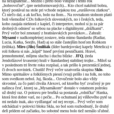
na nezaplatenie... Možno i preto bolo vstupné i tento rok
„bobrovoľné“, (pre neinformovaných)... Kto chcel nakŕmil bobra,
ktorý postával na stole pri vchode nejakou tou „eurášovou zlatkou“.
Či niečo dal, a ak koľko, bolo na ňom... Na rovnakom stolnom plató
boli všemožné CDs folkových slovenských, no i českých, teda,
koho zaujala niektorá z kapiel, či interpretov, mohol si ju za pár
drobných odniesť so sebou na placke s digitálnymi „drážkami“.
Prvý večer bol zmotaný z bratislavských povrázkov... Zahrali:
Mysami
v nadkompletnej zostave, teda mimo štandardu (Radiar,
Lucia, Katka, Seejfo, Had) aj so stále častejším hosťom Robkom
(trúbka).
Miro (Jilo) Šmilňák
(líder bardejovskej kapely Metelica) v
roli folkera si nás „kúpil“ hneď prvými pesničkami. Hravé,
jemnohmotné, môjmu sluchu i duchu blízke .
JFQ
, (teda
Jendofázové kvasenie) hrali v štandardnej stabilnej trojke... Miloš sa
v poslednom tri štvrte roku rozpísal, a tak prišlo k prezentácií jednej,
či dvoch noviniek. Chutili! Prvý večer uzatvorila skupina
Sklo
.
Mimo spirituálov a folklórnych piesní (vraj) prišlo i na folk, no toho
som svedkom nebol. Juj, škoda... Ozvučenie bolo ako vždy
skvostné, za čo patrí chvála Alexovi, od ktorého byť zvučený je pre
našinca česť, ktorej sa „Mysamákom“ dostalo v ostatnom polroku
už druhý raz. O potravu pre brušká sa postarala „rolnička“ Hanka,
ktorá fest dobre varí, no i pečie... Po ochutnaní jej višňového pyté sa
mi nedalo inak, ako vydžangať od nej recept... Prvý večer som
odchádzal v polovici bloku Skla, no bol som rozhodnutý, že druhý
deň prídem od začiatku, bo sobotné menu bolo tiež nemálo sľubné.