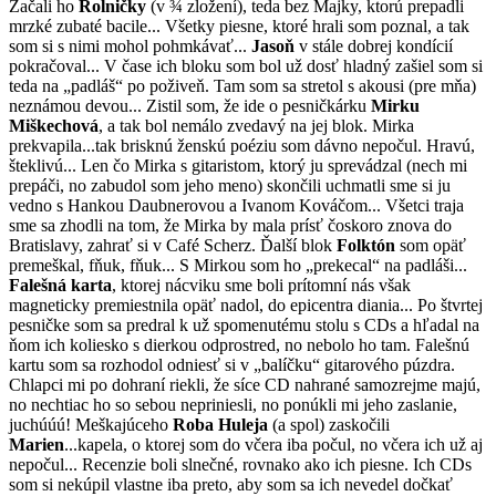
Začali ho
Rolničky
(v ¾ zložení), teda bez Majky, ktorú prepadli
mrzké zubaté bacile... Všetky piesne, ktoré hrali som poznal, a tak
som si s nimi mohol pohmkávať...
Jasoň
v stále dobrej kondícií
pokračoval... V čase ich bloku som bol už dosť hladný zašiel som si
teda na „padláš“ po poživeň. Tam som sa stretol s akousi (pre mňa)
neznámou devou... Zistil som, že ide o pesničkárku
Mirku
Miškechová
, a tak bol nemálo zvedavý na jej blok. Mirka
prekvapila...tak brisknú ženskú poéziu som dávno nepočul. Hravú,
šteklivú... Len čo Mirka s gitaristom, ktorý ju sprevádzal (nech mi
prepáči, no zabudol som jeho meno) skončili uchmatli sme si ju
vedno s Hankou Daubnerovou a Ivanom Kováčom... Všetci traja
sme sa zhodli na tom, že Mirka by mala prísť čoskoro znova do
Bratislavy, zahrať si v Café Scherz. Ďalší blok
Folktón
som opäť
premeškal, fňuk, fňuk... S Mirkou som ho „prekecal“ na padláši...
Falešná karta
, ktorej nácviku sme boli prítomní nás však
magneticky premiestnila opäť nadol, do epicentra diania... Po štvrtej
pesničke som sa predral k už spomenutému stolu s CDs a hľadal na
ňom ich koliesko s dierkou odprostred, no nebolo ho tam. Falešnú
kartu som sa rozhodol odniesť si v „balíčku“ gitarového púzdra.
Chlapci mi po dohraní riekli, že síce CD nahrané samozrejme majú,
no nechtiac ho so sebou nepriniesli, no ponúkli mi jeho zaslanie,
juchúúú! Meškajúceho
Roba Huleja
(a spol) zaskočili
Marien
...kapela, o ktorej som do včera iba počul, no včera ich už aj
nepočul... Recenzie boli slnečné, rovnako ako ich piesne. Ich CDs
som si nekúpil vlastne iba preto, aby som sa ich nevedel dočkať