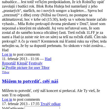
nabudúce... Jest totiž veľkým predpokladom, že ich Rolničky opäť
zavolajú i budúci rok. Blok Roba Huleja bol namiešaný z jeho
„prastarých“, starších, no i nových songov a kupletov... Sprvu bol
„zmrznutý“ z dlhej cesty (Nižná na Orave), no postupne sa
aklimatizoval, hoc v krbe od (15:30), kedy sa v sobotu hranie začalo
vyhaslo... Mňa Robo prekvapil dvoma piesňami v Dmi7, ktoré som
nepoznal a ktorými mi ulahodil. Joj veru neľutoval som, že som
zostal až do samého konca oficiálnej časti. Tretí ročník 1LFF je za
nami a Had (
a zaiste nie len on sám
) sa teší na ročník ďalší. Čím nás
prekvapí? A čo ja viem?! Kremienok má šťastnú ruku na výber, teda
nebojím sa, že by sa dopustil prehmatu. So slnkom v tvári zostáva...
Had
Log in
to post comments
11. február 2013 - 11:16
—
Had
Reportáž
Klepáč
Festivaly
Tibor
Môžem to potvrdiť, celý náš
Môžem to potvrdiť, celý náš koncert si prekecal. Ale Ty vieš, že
som Ti to odpustil.
Log in
to post comments
17. február 2013 - 17:35
Trvalý odkaz
Vyhľadávanie