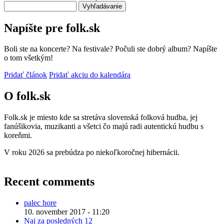
Vyhľadávanie
Napíšte pre folk.sk
Boli ste na koncerte? Na festivale? Počuli ste dobrý album? Napíšte
o tom všetkým!
Pridať článok
Pridať akciu do kalendára
O folk.sk
Folk.sk je miesto kde sa stretáva slovenská folková hudba, jej
fanúšikovia, muzikanti a všetci čo majú radi autentickú hudbu s
koreňmi.
V roku 2026 sa prebúdza po niekoľkoročnej hibernácii.
Recent comments
palec hore
10. november 2017 - 11:20
Naj za posledných 12