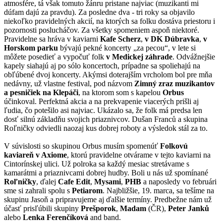
atmosfére, tá však tomuto žánru pristane najviac (muzikanti mi
dúfam dajú za pravdu). Za posledne dva - tri roky sa objavilo
niekoľko pravidelných akcií, na ktorých sa folku dostáva priestoru i
pozornosti poslucháčov. Za všetky spomeniem aspoň niektoré.
Pravidelne sa hráva v kaviarni
Kafe Scherz
,
v
DK Dúbravka
,
v
Horskom parku
bývajú pekné koncerty „za pecou“, v lete si
môžete posedieť a vypočuť folk
v Medickej záhrade
. Odvážnejšie
kapely siahajú aj po sólo koncertoch, prípadne sa spoliehajú na
obľúbené dvoj koncerty. Akýmsi doterajším vrcholom bol pre mňa
nedávny, už vlastne festival, pod názvom
Zimný zraz muzikantov
a pesničiek na Klepáči
, na ktorom som s kapelou
Orbus
účinkoval. Perfektná akcia a na prekvapenie viacerých prišli aj
ľudia, čo potešilo asi najviac. Ukázalo sa, že folk má predsa len
dosť silnú základňu svojich priaznivcov. Dušan Franců a skupina
Roľničky odviedli naozaj kus dobrej roboty a výsledok stál za to.
V súvislosti so skupinou Orbus musím spomenúť
Folkovú
kaviareň v Axiome
, ktorú pravidelne otvárame v tejto kaviarni na
Cintorínskej ulici. Už polroka sa každý mesiac stretávame s
kamarátmi a priaznivcami dobrej hudby. Boli u nás už spomínané
Roľničky
, ďalej
Cafe Edit
,
Mysami
,
PHB
a naposledy vo februári
sme si zahrali spolu s
Petiarom
. Najbližšie, 19. marca, sa tešíme na
skupinu Jasoň a pripravujeme aj ďalšie termíny. Predbežne nám už
účasť prisľúbili skupiny
Prešporok
,
Madam
(ČR),
Peter Janků
alebo
Lenka Ferenčíková
and band.