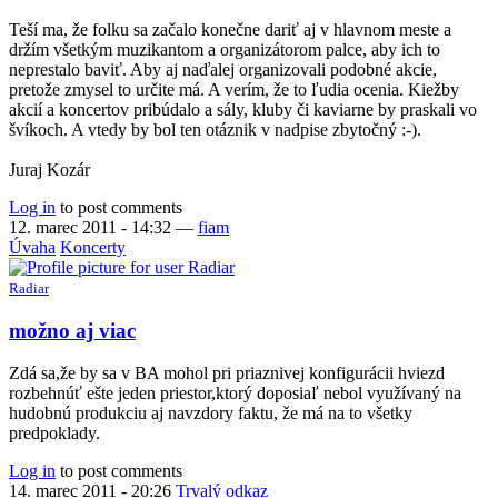
Teší ma, že folku sa začalo konečne dariť aj v hlavnom meste a
držím všetkým muzikantom a organizátorom palce, aby ich to
neprestalo baviť. Aby aj naďalej organizovali podobné akcie,
pretože zmysel to určite má. A verím, že to ľudia ocenia. Kiežby
akcií a koncertov pribúdalo a sály, kluby či kaviarne by praskali vo
švíkoch. A vtedy by bol ten otáznik v nadpise zbytočný :-).
Juraj Kozár
Log in
to post comments
12. marec 2011 - 14:32
—
fiam
Úvaha
Koncerty
Radiar
možno aj viac
Zdá sa,že by sa v BA mohol pri priaznivej konfigurácii hviezd
rozbehnúť ešte jeden priestor,ktorý doposiaľ nebol využívaný na
hudobnú produkciu aj navzdory faktu, že má na to všetky
predpoklady.
Log in
to post comments
14. marec 2011 - 20:26
Trvalý odkaz