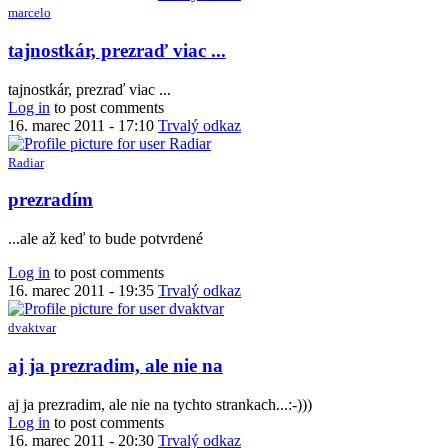
marcelo
In
tajnostkár, prezraď viac ...
reply
to
tajnostkár, prezraď viac ...
možno
Log in
to post comments
aj
16. marec 2011 - 17:10
Trvalý odkaz
viac
by
Radiar
Radiar
In
prezradím
reply
to
...ale až keď to bude potvrdené
tajnostkár,
prezraď
Log in
to post comments
viac
16. marec 2011 - 19:35
Trvalý odkaz
...
by
dvaktvar
marcelo
aj ja prezradim, ale nie na
aj ja prezradim, ale nie na tychto strankach...:-)))
Log in
to post comments
16. marec 2011 - 20:30
Trvalý odkaz