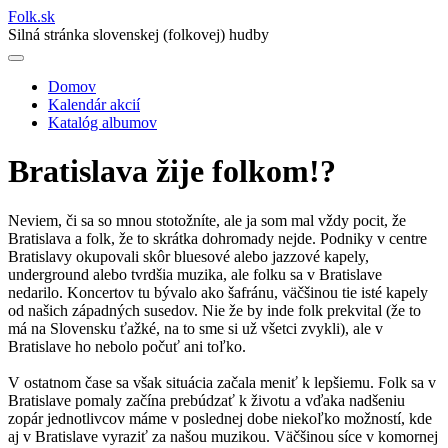
Folk
.
sk
Silná stránka slovenskej (folkovej) hudby
Domov
Kalendár akcií
Main
Katalóg albumov
navigation
Bratislava žije folkom!?
Neviem, či sa so mnou stotožníte, ale ja som mal vždy pocit, že
Bratislava a folk, že to skrátka dohromady nejde. Podniky v centre
Bratislavy okupovali skôr bluesové alebo jazzové kapely,
underground alebo tvrdšia muzika, ale folku sa v Bratislave
nedarilo. Koncertov tu bývalo ako šafránu, väčšinou tie isté kapely
od našich západných susedov. Nie že by inde folk prekvital (že to
má na Slovensku ťažké, na to sme si už všetci zvykli), ale v
Bratislave ho nebolo počuť ani toľko.
V ostatnom čase sa však situácia začala meniť k lepšiemu. Folk sa v
Bratislave pomaly začína prebúdzať k životu a vďaka nadšeniu
zopár jednotlivcov máme v poslednej dobe niekoľko možností, kde
aj v Bratislave vyraziť za našou muzikou. Väčšinou síce v komornej