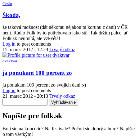
by
Ceslo
Števo
Šanta
Škoda,
že taková možnost (dát někomu nějakou tu korunu z daní) v ČR
není. Rádio Folk by to potřebovalo jako sůl. Tak držím palce, ať
Folk.sk neumírá, ale vzkvétá!
Log in
to post comments
15. marec 2012 - 12:29
Trvalý odkaz
dvaktvar
ja ponukam 100 percent zo
ja ponukam 100 percent zo svojich dani :-)
Log in
to post comments
21. marec 2012 - 20:13
Trvalý odkaz
Vyhľadávanie
Napíšte pre folk.sk
Boli ste na koncerte? Na festivale? Počuli ste dobrý album? Napíšte
o tom všetkým!