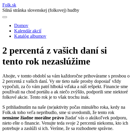
Folk
.
sk
Silná stránka slovenskej (folkovej) hudby
Domov
Kalendár akcií
Main
Katalóg albumov
navigation
2 percentá z vašich daní si
tento rok nezaslúžime
Ahojte, v tomto období sa vám každoročne prihovárame s prosbou o
2 percentá z vašich daní. Vy ste tieto naše prosby doposiaľ vždy
vypočuli, za čo vám patrí hlboká vďaka a náš rešpekt. Financie sme
používali na chod portálu a ak niečo zvýšilo, podporili sme niektoré
folkové akcie. Tento rok je to však trochu inak.
S prihliadnutím na naše (ne)aktivity počas minulého roka, kedy na
Folk.sk toho veľa nepribudlo, sme si uvedomili, že tento rok
nemáme žiadne morálne právo
žiadať vás o akúkoľvek podporu,
nieto ešte o financie. Venujte teda svoje 2 percentá niekomu, kto ich
potrebuje a zaslúži si ich. Veríme, že sa rozhodnete správne.