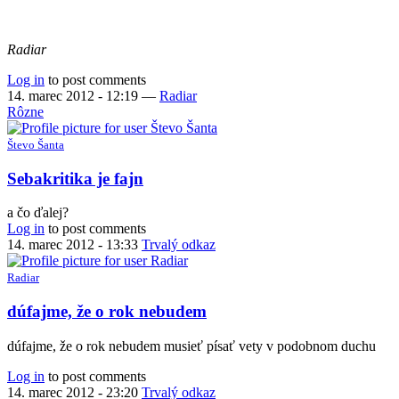
Radiar
Log in
to post comments
14. marec 2012 - 12:19
—
Radiar
Rôzne
Števo Šanta
Sebakritika je fajn
a čo ďalej?
Log in
to post comments
14. marec 2012 - 13:33
Trvalý odkaz
Radiar
In
dúfajme, že o rok nebudem
reply
to
dúfajme, že o rok nebudem musieť písať vety v podobnom duchu
Sebakritika
je
Log in
to post comments
fajn
14. marec 2012 - 23:20
Trvalý odkaz