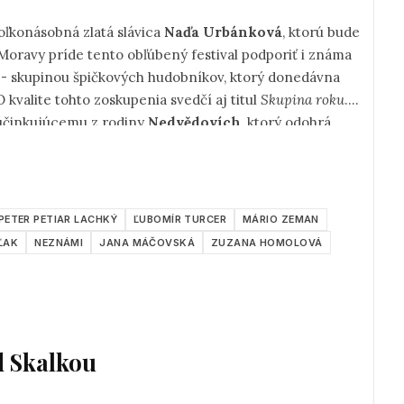
oľkonásobná zlatá slávica
Naďa Urbánková
, ktorú bude
 Moravy príde tento obľúbený festival podporiť i známa
9
- skupinou špičkových hudobníkov, ktorý donedávna
O kvalite tohto zoskupenia svedčí aj titul
Skupina roku
.
 účinkujúcemu z rodiny
Nedvědovích
, ktorý odohrá
solútnu bubenícku smršť predstavia i obľúbení
Jumping
ok 31.júla od 18:00hod.
PETER PETIAR LACHKÝ
ĽUBOMÍR TURCER
MÁRIO ZEMAN
ĽAK
NEZNÁMI
JANA MÁČOVSKÁ
ZUZANA HOMOLOVÁ
d Skalkou