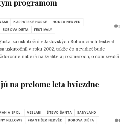
bitým programom
NÁMI
KARPATSKÉ HORKÉ
HONZA NEDVĚD
3
BOBOVA DIÉTA
FESTIVALY
gusta, sa uskutoční v Jaslovských Bohuniciach festival
 sa uskutočnil v roku 2002, takže čo nevidieť bude
každoročne naberá na kvalite aj rozmeroch, o čom svedčí
ú na prelome leta hviezdne
MAN A SPOL.
VESLÁRI
ŠTEVO ŠANTA
SANYLAND
1
NNY FELLOWS
FRANTIŠEK NEDVĚD
BOBOVA DIÉTA