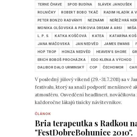
TERNE ČHAVE
SPOD BUDÍNA
SLÁVEK JANOUŠEK
ROLNIČKY
ROBERT BOBO TKÁČ
RADIM HLADÍK A V
PETER BONZO RADVÁNYI
NEZNÁMI
NEŘEŽ HRÁ NE
MONIKA OLŠOVSKÁ A PSÍKOVIA DREAM A ARSI
MIŠA
L. P. S.
KATKA KOŠČOVÁ
KATEA
KATARÍNA KO
JANA MÁČOVSKÁ
JAN NEDVĚD
JAMES EWANS
HOP TROP
HONZA NEDVĚD
HEAVEN'S SHORE
G
ERICH BOBOŠ PROCHÁZKA
EDO KLENA A VÝCHOD
DALIBOR DALO URMINSKÝ
COP
ČECHOMOR
CAF
V posledný júlový víkend (29.-31.7.2011) sa v Jaslovských Bohunic
festivalu, ktorý sa snaží podporiť menšinové akustické žánre ako i navodiť príjemnú a určite festdobrú
atmosféru. Osvedčení headlineri, nováčikovia na scéne folk a country, či legendy týchto žánrov
každoročne lákajú tisícky návštevníkov.
ČLÁNOK
Bria terapeutka s Radkou n
"FestDobreBohunice 2010".