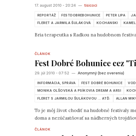
17. august 2010 - 20:24
—
tisicoci
REPORTÁŽ
FESTDOBREBOHUNICE
PETER LIPA
JA
FLERET A JARMILA ŠULÁKOVÁ
KOCHANSKI
KAME
Bria terapeutka s Radkou na hudobnom festiv
ČLÁNOK
Fest Dobré Bohunice cez "Ti
29. júl 2010 - 07:52
—
Anonymný (bez overenia)
INFORMÁCIA, SPRÁVA
FEST DOBRÉ BOHUNICE
VOD
MONIKA OLŠOVSKÁ A PSÍKOVIA DREAM A ARSI
KOC
FLERET S JARMILOU ŠULÁKOVOU ... ATĎ.
ALLAN MIK
To je môj život chodiť na hudobné festivaly me
doma a nezúčastňovať sa nádherných trojdňovi
ČLÁNOK