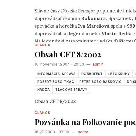
Slávne časy
Divadla Semafor
pripomenie i niek
doprevádzať skupina
Bokomara
. Spoza rieky
speváčka a herečka
Iva Marešová
spolu s
99
doprevádzali aj legendárneho
Vlastu Redla
. 
Na legendy si zaspomíname i vďaka ďalšiemu
ČLÁNOK
najmä staršie skladby z čias Brontosaurov. Ab
Obsah CFT 8/2002
Drums
, ktorí celý festival odštartujú už v piat
16. november 2004 - 20:33
—
admin
INFORMÁCIA, SPRÁVA
DOBROFEST
LETOKRUHY
ROBERT BOBO TKÁČ
PETER SOSO RAŠKOVIČ
DRIŠ
HRDZA
TLAČOVÉ SPRÁVY
Obsah CFT 8/2002
ČLÁNOK
Pozvánka na Folkovanie po
16. júl 2003 - 07:00
—
petiar