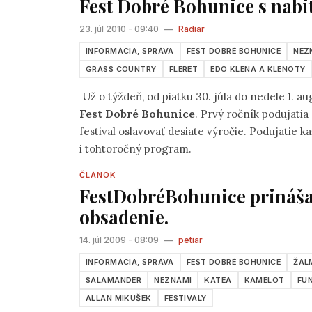
Fest Dobré Bohunice s na
23. júl 2010 - 09:40
—
Radiar
INFORMÁCIA, SPRÁVA
FEST DOBRÉ BOHUNICE
NEZ
GRASS COUNTRY
FLERET
EDO KLENA A KLENOTY
Už o týždeň, od piatku 30. júla do nedele 1. au
Fest Dobré Bohunice
. Prvý ročník podujatia
festival oslavovať desiate výročie. Podujatie 
i tohtoročný program.
ČLÁNOK
FestDobréBohunice prinášaj
obsadenie.
14. júl 2009 - 08:09
—
petiar
INFORMÁCIA, SPRÁVA
FEST DOBRÉ BOHUNICE
ŽAL
SALAMANDER
NEZNÁMI
KATEA
KAMELOT
FU
ALLAN MIKUŠEK
FESTIVALY