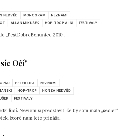
N NEDVĚD
MONOGRAM
NEZNÁMI
LOT
ALLAN MIKUŠEK
HOP-TROP A INÍ
FESTIVALY
ale „FestDobreBohunice 2010“.
síc Očí"
OPÁD
PETER LIPA
NEZNÁMI
HANSKI
HOP-TROP
HONZA NEDVĚD
UŠEK
FESTIVALY
dzi ľudí. Neviem si predstaviť, že by som mala „sedieť“
ek, ktoré nám leto prináša.