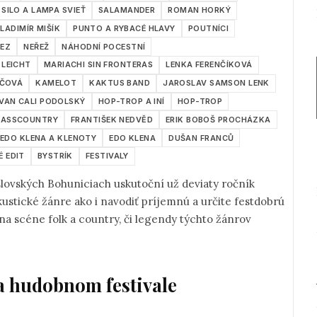
SILO A LAMPA SVIEŤ
SALAMANDER
ROMAN HORKÝ
LADIMÍR MIŠÍK
PUNTO A RYBACÉ HLAVY
POUTNÍCI
REZ
NEŘEŽ
NÁHODNÍ POCESTNÍ
 LEICHT
MARIACHI SIN FRONTERAS
LENKA FERENČÍKOVÁ
ŠČOVÁ
KAMELOT
KAKTUS BAND
JAROSLAV SAMSON LENK
IVAN CALI PODOLSKÝ
HOP-TROP A INÍ
HOP-TROP
RASSCOUNTRY
FRANTIŠEK NEDVĚD
ERIK BOBOŠ PROCHÁZKA
EDO KLENA A KLENOTY
EDO KLENA
DUŠAN FRANCŮ
É EDIT
BYSTRÍK
FESTIVALY
iach uskutoční už deviaty ročník
a hudobnom festivale