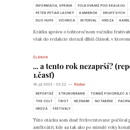
INFORMÁCIA, SPRÁVA
FOLKOVANIE POD SKALKOU
PETER PETIAR LACHKÝ
KAMIENOK
DRUHÝ DYCH
DUO HUPS
VÍCHRICA
INTERVAL
HRDZA
KAREL
Krátku správu o tohtoročnom ročníku festiva
však do redakcie dorazil dlhší článok, v ktorom
ČLÁNOK
... a tento rok nezaprší? (r
1.časť)
18. júl 2002 - 02:22
—
Radiar
REPORTÁŽ
STRUNOBRANIE
TOMÁŠ POHORELEC A 
THE COLT
TRIOT
NEZNÁMI
NOTABENE
PACIPA
HRDZA
FESTIVALY
Túto otázku som dosť frekventovane počúval
amfiteátri, kde sa tak ako po minulé roky kona