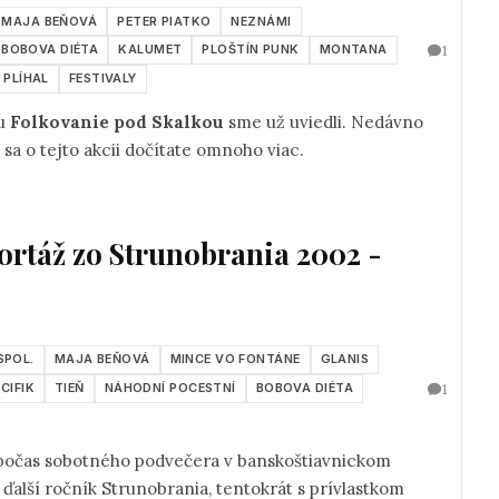
MAJA BEŇOVÁ
PETER PIATKO
NEZNÁMI
1
BOBOVA DIÉTA
KALUMET
PLOŠTÍN PUNK
MONTANA
 PLÍHAL
FESTIVALY
lu
Folkovanie pod Skalkou
sme už uviedli. Nedávno
 sa o tejto akcii dočítate omnoho viac.
eportáž zo Strunobrania 2002 -
SPOL.
MAJA BEŇOVÁ
MINCE VO FONTÁNE
GLANIS
1
CIFIK
TIEŇ
NÁHODNÍ POCESTNÍ
BOBOVA DIÉTA
 počas sobotného podvečera v banskoštiavnickom
l ďalší ročník Strunobrania, tentokrát s prívlastkom