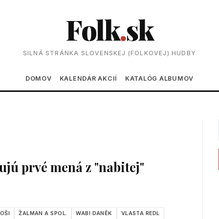
Folk
.
sk
SILNÁ STRÁNKA SLOVENSKEJ (FOLKOVEJ) HUDBY
Main navigation
DOMOV
KALENDÁR AKCIÍ
KATALÓG ALBUMOV
jú prvé mená z "nabitej"
OŠI
ŽALMAN A SPOL.
WABI DANĚK
VLASTA REDL