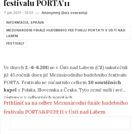
festivalu PORTA'11
7. jún 2011 - 15:01
—
Anonymný (bez overenia)
INFORMÁCIA, SPRÁVA
MEZUNÁRODNÍ FINÁLE HUDEBNÍHO FESTIVALU PORTA'11 V ÚSTÍ NAD
LABEM
FESTIVALY
Ve dnech
2.-6-6.201
1 se v Ústí nad Labem (CZ) uskutečnil
již 45.ročník dnes již Mezinárodního hudebního festivalu
PORTA. Festivalu se zúčastnilo celkem
30 soutěžních
kapel
z Polska, Slovenska a Česka. Tyto země měli i své
zástupce v odborných porotách.
Prihlásiť sa na odber Mezunárodní finále hudebního
festivalu PORTA&#039;11 v Ústí nad Labem
Vyhľadávanie