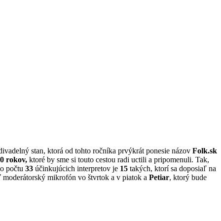
divadelný stan, ktorá od tohto ročníka prvýkrát ponesie názov
Folk.sk
0 rokov,
ktoré by sme si touto cestou radi uctili a pripomenuli. Tak,
ho počtu
33
účinkujúcich interpretov je
15
takých, ktorí sa doposiaľ na
 moderátorský mikrofón vo štvrtok a v piatok a
Petiar
, ktorý bude