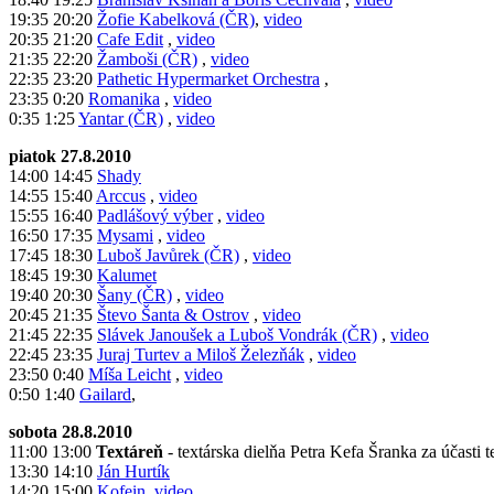
19:35 20:20
Žofie Kabelková (ČR)
,
video
20:35 21:20
Cafe Edit
,
video
21:35 22:20
Žamboši (ČR)
,
video
22:35 23:20
Pathetic Hypermarket Orchestra
,
23:35 0:20
Romanika
,
video
0:35 1:25
Yantar (ČR)
,
video
piatok 27.8.2010
14:00 14:45
Shady
14:55 15:40
Arccus
,
video
15:55 16:40
Padlášový výber
,
video
16:50 17:35
Mysami
,
video
17:45 18:30
Luboš Javůrek (ČR)
,
video
18:45 19:30
Kalumet
19:40 20:30
Šany (ČR)
,
video
20:45 21:35
Števo Šanta & Ostrov
,
video
21:45 22:35
Slávek Janoušek a Luboš Vondrák (ČR)
,
video
22:45 23:35
Juraj Turtev a Miloš Železňák
,
video
23:50 0:40
Míša Leicht
,
video
0:50 1:40
Gailard
,
sobota 28.8.2010
11:00 13:00
Textáreň
- textárska dielňa Petra Kefa Šranka za účasti
13:30 14:10
Ján Hurtík
14:20 15:00
Kofein
,
video