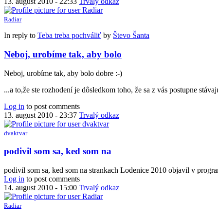
13. august 2010 - 22:33
Trvalý odkaz
Radiar
In reply to
Teba treba pochváliť
by
Števo Šanta
Neboj, urobíme tak, aby bolo
Neboj, urobíme tak, aby bolo dobre :-)
...a to,že ste rozhodení je dôsledkom toho, že sa z vás postupne stáv
Log in
to post comments
13. august 2010 - 23:37
Trvalý odkaz
dvaktvar
podivil som sa, ked som na
podivil som sa, ked som na strankach Lodenice 2010 objavil v programe
Log in
to post comments
14. august 2010 - 15:00
Trvalý odkaz
Radiar