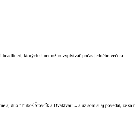
ajú headlineri, ktorých si nemožno vyplýtvať počas jedného večera
 aj duo "Ľuboš Štovčík a Dvaktvar"... a uz som si aj povedal, ze sa ni