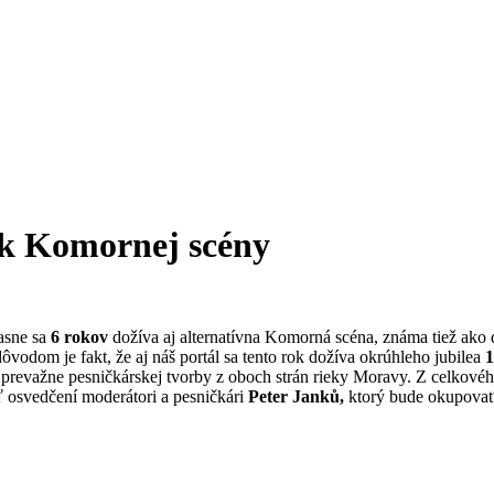
sk Komornej scény
asne sa
6 rokov
dožíva aj alternatívna Komorná scéna, známa tiež ako 
vodom je fakt, že aj náš portál sa tento rok dožíva okrúhleho jubilea
1
tu prevažne pesničkárskej tvorby z oboch strán rieky Moravy. Z celkové
 osvedčení moderátori a pesničkári
Peter Janků,
ktorý bude okupovať