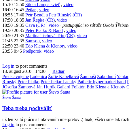
15:10 15:50
Silo a Lampa svieť
,
video
16:00 16:45
Petiar
,
video
16:55 17:40
Petr Bendl a Petr Rímský (ČR)
17:50 18:35
Jan Řepka (ČR)
,
video
18:50 19:35
Cava (ČR)
,
video
-
postupujúci zo súťaže Okolo Ťřebon
19:50 20:35
Peter Piatko & Band
,
video
20:50 21:35
Martina Trchová Trio (ČR)
,
video
21:45 22:35
Samson
,
video
22:50 23:40
Edo Klena & Klenoty
,
video
23:55 0:45
Prešporok
,
video
Log in
to post comments
13. august 2010 - 14:30
—
Radiar
Predstavujeme
Lodenica
Žofie Kabelková
Žamboši
Zabudnutí
Yantar
Rímský
Peter Piatko
Peter Petiar Lachký
Pathetic hypermarket band
P
JOsefka Žampová
Ján Hurtík
Gailard
Folktón
Edo Klena a Klenoty
C
Števo Šanta
Teba treba pochváliť
už len za tú prácu s linkovaním interpretov :) Inak, všetci sme tak ro
Log in
to post comments