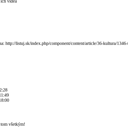
 ich videa
 na: http://listuj.sk/index.php/component/content/article/36-kultura/134
12:28
11:49
 18:00
o tom všetkým!