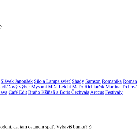
ě
Slávek Janoušek
Silo a Lampa svieť
Shady
Samson
Romanika
Roman 
adlášový výber
Mysami
Miša Leicht
Maťo Richtarčík
Martina Trchová
ava
Café Edit
Braňo Kšiňaň a Boris Čechvala
Arccus
Festivaly
zhodení, asi tam ostanem spať. Vybavíš bunku? :)