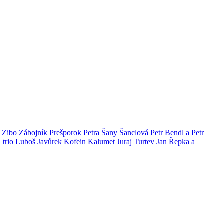
Zibo Zábojník
Prešporok
Petra Šany Šanclová
Petr Bendl a Petr
 trio
Luboš Javůrek
Kofein
Kalumet
Juraj Turtev
Jan Řepka a