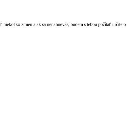
iť niekoľko zmien a ak sa nenahneváš, budem s tebou počítať určite o