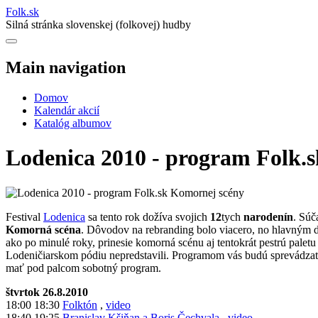
Folk
.
sk
Silná stránka slovenskej (folkovej) hudby
Main navigation
Domov
Kalendár akcií
Katalóg albumov
Lodenica 2010 - program Folk.
Festival
Lodenica
sa tento rok dožíva svojich
12
tych
narodenín
. Súč
Komorná scéna
. Dôvodov na rebranding bolo viacero, no hlavným dô
ako po minulé roky, prinesie komorná scénu aj tentokrát pestrú pale
Lodeničiarskom pódiu nepredstavili. Programom vás budú sprevádzať
mať pod palcom sobotný program.
štvrtok 26.8.2010
18:00 18:30
Folktón
,
video
18:40 19:25
Branislav Kšiňan a Boris Čechvala
,
video