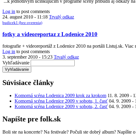
...k jednotlivým účinkujúcim v programe scény pribudli aj odkazy na
Log in
to post comments
24. august 2010 - 11:18
Trvalý odkaz
budicek1 (bez overenia)
fotky a videoreportaz z Lodenice 2010
fotografie + videoreportáž z Lodenice 2010 na portáli Listuj.sk. Viac
Log in
to post comments
3. september 2010 - 15:23
Trvalý odkaz
Vyhľadávanie
Súvisiace články
Komorná scéna Lodenica 2009 krok za krokom
11. 8. 2009 - 
Komorná scéna Lodenice 2009 v sobotu, 1. časť
04. 9. 2009 - 
Komorná scéna Lodenice 2009 v sobotu, 2. časť
04. 9. 2009 -
Napíšte pre folk.sk
Boli ste na koncerte? Na festivale? Počuli ste dobrý album? Napíšte 