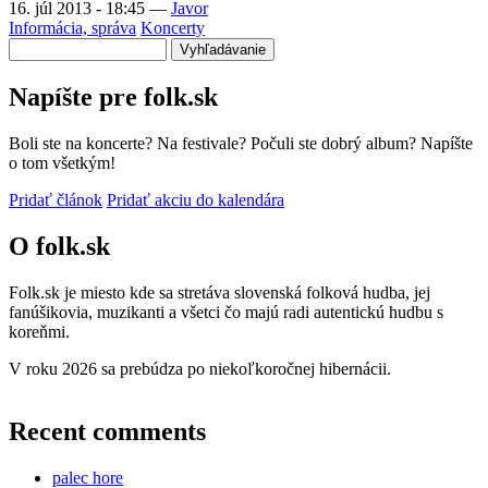
16. júl 2013 - 18:45
—
Javor
Informácia, správa
Koncerty
Vyhľadávanie
Napíšte pre folk.sk
Boli ste na koncerte? Na festivale? Počuli ste dobrý album? Napíšte
o tom všetkým!
Pridať článok
Pridať akciu do kalendára
O folk.sk
Folk.sk je miesto kde sa stretáva slovenská folková hudba, jej
fanúšikovia, muzikanti a všetci čo majú radi autentickú hudbu s
koreňmi.
V roku 2026 sa prebúdza po niekoľkoročnej hibernácii.
Recent comments
palec hore