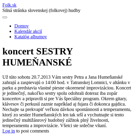
Folk
.
sk
Silná stránka slovenskej (folkovej) hudby
Domov
Kalendár akcií
Main
Katalóg albumov
navigation
koncert SESTRY
HUMEŇANSKÉ
Už túto sobotu 20.7.2013 Vám sestry Petra a Jana Humeňanské
zahrajú a zaspievajú o 14:00 hod. v Tatranskej Lomnici, v altánku v
parku a predstavia vlastné piesne okorenené improvizáciou. Koncert
je jedinečný, nakoľko sestry spolu odohrali doteraz iba zopár
koncertov a pripravili si pre Vás špeciálny program. Okrem gitary,
klávesov či perkusií zaznie napríklad aj fujara či dokonca gajdica.
Nechajte sa prekvapiť veľkou dávkou spontánnosti a temperamentu,
ktorý zo sestier Humeňanských len tak srší a vychutnajte si tento
jedinečný multižánrový hudobný zážitok plný živelnosti,
temperamentu a improvizácie. Všetci ste srdečne vítaní.
Log in
to post comments