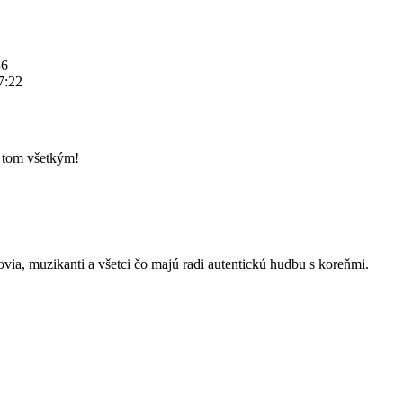
36
7:22
o tom všetkým!
kovia, muzikanti a všetci čo majú radi autentickú hudbu s koreňmi.