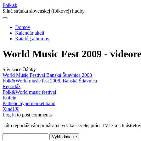
Folk
.
sk
Silná stránka slovenskej (folkovej) hudby
Domov
Kalendár akcií
Main
Katalóg albumov
navigation
World Music Fest 2009 - videor
Súvisiace články
World Music Festival Banská Štiavnica 2008
Folk&World music fest 2008, Banská Štiavnica
Reportáž
Folk&World music festival
Kofein
Pathetic hypermarket band
Xindl X
Log in
to post comments
Túto reportáž vám prinášame vďaka skvelej práci TV13 a ich ústretov
Vyhľadávanie