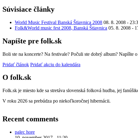
Súvisiace články
World Music Festival Banská Štiavnica 2008
08. 8. 2008 - 23:
Folk&World music fest 2008, Banská Štiavnica
05. 8. 2008 - 1
Napíšte pre folk.sk
Boli ste na koncerte? Na festivale? Počuli ste dobrý album? Napíšte 
Pridať článok
Pridať akciu do kalendára
O folk.sk
Folk.sk je miesto kde sa stretáva slovenská folková hudba, jej fanúši
V roku 2026 sa prebúdza po niekoľkoročnej hibernácii.
Recent comments
palec hore
10. november 2017 - 11:20