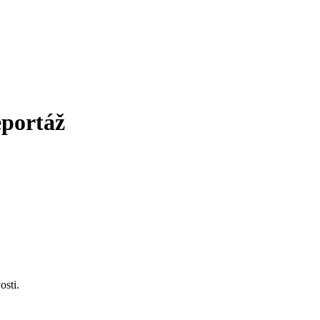
eportáž
osti.